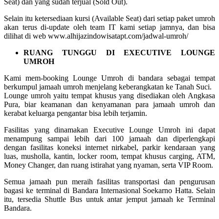
Seat) dan yang sudah terjual (Sold Out).
Selain itu ketersediaan kursi (Available Seat) dari setiap paket umroh
akan terus di-update oleh team IT kami setiap jamnya, dan bisa
dilihat di web www.alhijazindowisatapt.com/jadwal-umroh/
RUANG TUNGGU DI EXECUTIVE LOUNGE
UMROH
Kami mem-booking Lounge Umroh di bandara sebagai tempat
berkumpul jamaah umroh menjelang keberangkatan ke Tanah Suci.
Lounge umroh yaitu tempat khusus yang disediakan oleh Angkasa
Pura, biar keamanan dan kenyamanan para jamaah umroh dan
kerabat keluarga pengantar bisa lebih terjamin.
Fasilitas yang dinamakan Executive Lounge Umroh ini dapat
menampung sampai lebih dari 100 jamaah dan diperlengkapi
dengan fasilitas koneksi internet nirkabel, parkir kendaraan yang
luas, musholla, kantin, locker room, tempat khusus carging, ATM,
Money Changer, dan ruang istirahat yang nyaman, serta VIP Room.
Semua jamaah pun meraih fasilitas transportasi dan pengurusan
bagasi ke terminal di Bandara Internasional Soekarno Hatta. Selain
itu, tersedia Shuttle Bus untuk antar jemput jamaah ke Terminal
Bandara.