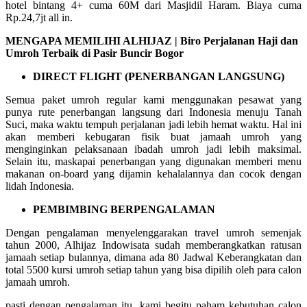
hotel bintang 4+ cuma 60M dari Masjidil Haram. Biaya cuma
Rp.24,7jt all in.
MENGAPA MEMILIHI ALHIJAZ | Biro Perjalanan Haji dan
Umroh Terbaik di Pasir Buncir Bogor
DIRECT FLIGHT (PENERBANGAN LANGSUNG)
Semua paket umroh regular kami menggunakan pesawat yang
punya rute penerbangan langsung dari Indonesia menuju Tanah
Suci, maka waktu tempuh perjalanan jadi lebih hemat waktu. Hal ini
akan memberi kebugaran fisik buat jamaah umroh yang
menginginkan pelaksanaan ibadah umroh jadi lebih maksimal.
Selain itu, maskapai penerbangan yang digunakan memberi menu
makanan on-board yang dijamin kehalalannya dan cocok dengan
lidah Indonesia.
PEMBIMBING BERPENGALAMAN
Dengan pengalaman menyelenggarakan travel umroh semenjak
tahun 2000, Alhijaz Indowisata sudah memberangkatkan ratusan
jamaah setiap bulannya, dimana ada 80 Jadwal Keberangkatan dan
total 5500 kursi umroh setiap tahun yang bisa dipilih oleh para calon
jamaah umroh.
pasti dengan pengalaman itu, kami begitu paham kebutuhan calon