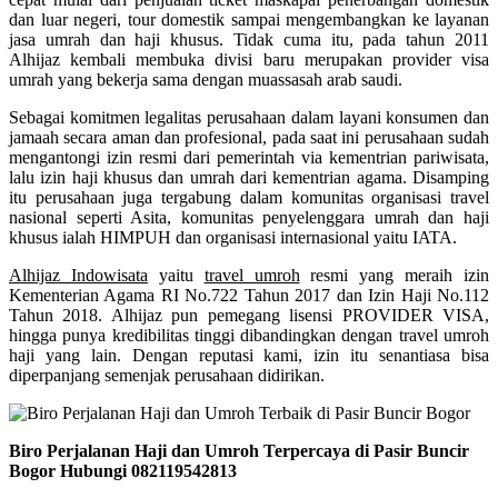
dan luar negeri, tour domestik sampai mengembangkan ke layanan
jasa umrah dan haji khusus. Tidak cuma itu, pada tahun 2011
Alhijaz kembali membuka divisi baru merupakan provider visa
umrah yang bekerja sama dengan muassasah arab saudi.
Sebagai komitmen legalitas perusahaan dalam layani konsumen dan
jamaah secara aman dan profesional, pada saat ini perusahaan sudah
mengantongi izin resmi dari pemerintah via kementrian pariwisata,
lalu izin haji khusus dan umrah dari kementrian agama. Disamping
itu perusahaan juga tergabung dalam komunitas organisasi travel
nasional seperti Asita, komunitas penyelenggara umrah dan haji
khusus ialah HIMPUH dan organisasi internasional yaitu IATA.
Alhijaz Indowisata
yaitu
travel umroh
resmi yang meraih izin
Kementerian Agama RI No.722 Tahun 2017 dan Izin Haji No.112
Tahun 2018. Alhijaz pun pemegang lisensi PROVIDER VISA,
hingga punya kredibilitas tinggi dibandingkan dengan travel umroh
haji yang lain. Dengan reputasi kami, izin itu senantiasa bisa
diperpanjang semenjak perusahaan didirikan.
Biro Perjalanan Haji dan Umroh Terpercaya di Pasir Buncir
Bogor Hubungi 082119542813