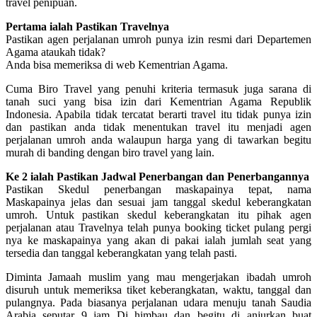
travel penipuan.
Pertama ialah Pastikan Travelnya
Pastikan agen perjalanan umroh punya izin resmi dari Departemen
Agama ataukah tidak?
Anda bisa memeriksa di web Kementrian Agama.
Cuma Biro Travel yang penuhi kriteria termasuk juga sarana di
tanah suci yang bisa izin dari Kementrian Agama Republik
Indonesia. Apabila tidak tercatat berarti travel itu tidak punya izin
dan pastikan anda tidak menentukan travel itu menjadi agen
perjalanan umroh anda walaupun harga yang di tawarkan begitu
murah di banding dengan biro travel yang lain.
Ke 2 ialah Pastikan Jadwal Penerbangan dan Penerbangannya
Pastikan Skedul penerbangan maskapainya tepat, nama
Maskapainya jelas dan sesuai jam tanggal skedul keberangkatan
umroh. Untuk pastikan skedul keberangkatan itu pihak agen
perjalanan atau Travelnya telah punya booking ticket pulang pergi
nya ke maskapainya yang akan di pakai ialah jumlah seat yang
tersedia dan tanggal keberangkatan yang telah pasti.
Diminta Jamaah muslim yang mau mengerjakan ibadah umroh
disuruh untuk memeriksa tiket keberangkatan, waktu, tanggal dan
pulangnya. Pada biasanya perjalanan udara menuju tanah Saudia
Arabia seputar 9 jam Di himbau dan begitu di anjurkan buat