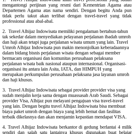
mengantongi perijinan yang resmi dari Kementrian Agama atau
Departemen Agama atas nama sendiri. Dengan begitu Anda pun
tidak perlu takut akan terlibat dengan travel-travel yang tidak
professional atau abal-abal.
2. Travel Alhijaz Indowisata memiliki pengalaman bertahun-tahun
tak sekedar dalam menyediakan pelayanan perjalanan ibadah umroh
dan haji akan tetapi juga perjalanan wisata umum yang lain. Travel
Umroh Alhijaz Indowisata pun makin menonjolkan keberadaannya
dalam bidang bisnis perjalanan wisata dengan sebagai member
bermacam organisasi dan komunitas perusahaan pelaksana
perjalanan wisata baik nasional ataupun internasional. Organisasi-
organisasi itu antara lain Asita, IATA, dan HIMPUH yang
merupakan perkumpulan perusahaan pelaksana jasa layanan umroh
dan haji khusus.
3. Travel Alhijaz Indowisata sebagai provider provider visa yang
sudah menjalin kerja sama dengan muassasah Arab Saudi. Sebagai
provider Visa, Alhijaz pun melayani pengajuan visa travel-travel
yang lain. Dengan begitu travel Alhijaz Indowisata bisa membuat
biaya paket umroh dengan biaya yang lebih hemat dan fasilitas
terbaik dikelasnya dan akan menjamin kepastian mendapat VISA.
4. Travel Alhijaz Indowisata berkantor di gedung berlantai 4 milik
sendiri dan salah satu lantainya khusus digunakan buat belajar