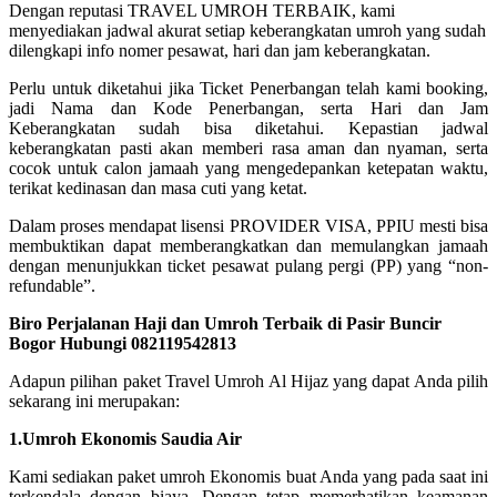
Dengan reputasi TRAVEL UMROH TERBAIK, kami
menyediakan jadwal akurat setiap keberangkatan umroh yang sudah
dilengkapi info nomer pesawat, hari dan jam keberangkatan.
Perlu untuk diketahui jika Ticket Penerbangan telah kami booking,
jadi Nama dan Kode Penerbangan, serta Hari dan Jam
Keberangkatan sudah bisa diketahui. Kepastian jadwal
keberangkatan pasti akan memberi rasa aman dan nyaman, serta
cocok untuk calon jamaah yang mengedepankan ketepatan waktu,
terikat kedinasan dan masa cuti yang ketat.
Dalam proses mendapat lisensi PROVIDER VISA, PPIU mesti bisa
membuktikan dapat memberangkatkan dan memulangkan jamaah
dengan menunjukkan ticket pesawat pulang pergi (PP) yang “non-
refundable”.
Biro Perjalanan Haji dan Umroh Terbaik di Pasir Buncir
Bogor Hubungi 082119542813
Adapun pilihan paket Travel Umroh Al Hijaz yang dapat Anda pilih
sekarang ini merupakan:
1.Umroh Ekonomis Saudia Air
Kami sediakan paket umroh Ekonomis buat Anda yang pada saat ini
terkendala dengan biaya. Dengan tetap memerhatikan keamanan