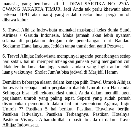
manasik, yang beralamat di JL. DEWI SARTIKA NO. 239A,
CWANG JAKARTA TIMUR. Jadi Anda tak perlu khawatir akan
terkena TIPU atau uang yang sudah disetor buat pergi umroh
dibawa kabur.
5. Travel Alhijaz Indowisata memakai maskapai kelas dunia Saudi
Airlines / Garuda Indonesia. Maka jamaah akan lebih nyaman
selama di perjalanan dengan rute penerbangan dari Bandara
Soekarno Hatta langsung Jeddah tanpa transit dan ganti Pesawat.
6. Travel Alhijaz Indowisata mempunyai agenda penerbangan setiap
hari sabtu, hal ini mempertimbangkan jamaah yang mengambil cuti
tidak terlalu lama dan juga sanak saudara yang ingin antar lebih
luang waktunya. Sholat Jum’at bisa jadwal di Masjidil Haram
Demikian beberapa alasan dalam kenapa pilih Travel Umroh Alhijaz
Indowisata sebagai mitra perjalanan ibadah Umroh dan Haji anda.
Sehingga bisa jadi rekomendasi untuk Anda dalam memilih agen
perjalanan umroh yang paling tepat. Seperti yang sudah pernah
disampaikan pemerintah dalam hal ini kementrian Agama, Ingin
Umroh ?? Pastikan 5 hal berikut, Pastikan Travelnya berijin,
Pastikan Jadwalnya, Pastikan Terbangnya, Pastikan Hotelnya,
Pastikan Visanya. Alhamdulillah 5 pasti itu ada di dalam Travel
Alhijaz Indowisata.