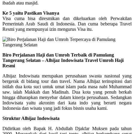
ibadah atau masjid.
Ke 5 yaitu Pastikan Visanya
Visa cuma bisa diresmikan dan dikeluarkan oleh Perwakilan
Pemerintah Arab Saudi di Indonesia. Dan cuma beberapa Travel
Resmi yang mempunyai izin mengurus Visa itu.
Biro Perjalanan Haji dan Umroh Terbaik di Pamulang
Tangerang Selatan – Alhijaz Indowisata Travel Umroh Haji
Resmi
Alhijaz Indowisata merupakan perusahaan swasta nasional yang
bergerak di bidang tour dan travel. Nama Alhijaz terinspirasi dari
istilah dua kota suci untuk umat islam pada masa nabi Muhammad
saw. ialah Makkah dan Madinah. Dua kota yang penuh berkah
hingga diharapkan menyebar dalam kinerja perusahaan. Sedangkan
Indowisata yaitu akronim dari kata indo yang berarti negara
Indonesia dan wisata yang jadi fokus bisnis usaha kami.
Struktur Alhijaz Indowisata
Didirikan oleh Bapak H. Abdullah Djakfar Muksen pada tahun
2000. Merangkak dari kecil tapi tentu, alhijaz berkembang cepat