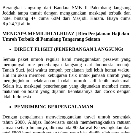
Berangkat langsung dari Bandara SMB II Palembang langsung
Jeddah tanpa transit dengan menggunakan maskapai terbaik dan
hotel bintang 4+ cuma 60M dari Masjidil Haram. Biaya cuma
Rp.24,7jt all in.
MENGAPA MEMILIHI ALHIJAZ | Biro Perjalanan Haji dan
Umroh Terbaik di Pamulang Tangerang Selatan
DIRECT FLIGHT (PENERBANGAN LANGSUNG)
Semua paket umroh regular kami menggunakan pesawat yang
mempunyai rute penerbangan langsung dari Indonesia menuju
Tanah Suci, jadi waktu tempuh perjalanan jadi lebih hemat waktu.
Hal ini akan memberi kebugaran fisik untuk jamaah umroh yang
menginginkan pelaksanaan ibadah umroh jadi lebih maksimal.
Selain itu, maskapai penerbangan yang digunakan memberi menu
makanan on-board yang dijamin kehalalannya dan cocok dengan
lidah Indonesia.
PEMBIMBING BERPENGALAMAN
Dengan pengalaman menyelenggarakan travel umroh semenjak
tahun 2000, Alhijaz Indowisata sudah memberangkatkan ratusan
jamaah setiap bulannya, dimana ada 80 Jadwal Keberangkatan dan
total 5500 kursi umroh setiap tahun yang bisa dipilih oleh para calon