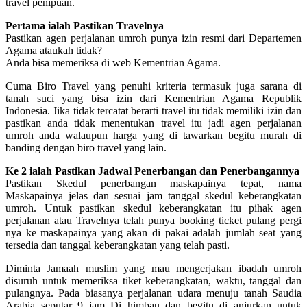
travel penipuan.
Pertama ialah Pastikan Travelnya
Pastikan agen perjalanan umroh punya izin resmi dari Departemen
Agama ataukah tidak?
Anda bisa memeriksa di web Kementrian Agama.
Cuma Biro Travel yang penuhi kriteria termasuk juga sarana di
tanah suci yang bisa izin dari Kementrian Agama Republik
Indonesia. Jika tidak tercatat berarti travel itu tidak memiliki izin dan
pastikan anda tidak menentukan travel itu jadi agen perjalanan
umroh anda walaupun harga yang di tawarkan begitu murah di
banding dengan biro travel yang lain.
Ke 2 ialah Pastikan Jadwal Penerbangan dan Penerbangannya
Pastikan Skedul penerbangan maskapainya tepat, nama
Maskapainya jelas dan sesuai jam tanggal skedul keberangkatan
umroh. Untuk pastikan skedul keberangkatan itu pihak agen
perjalanan atau Travelnya telah punya booking ticket pulang pergi
nya ke maskapainya yang akan di pakai adalah jumlah seat yang
tersedia dan tanggal keberangkatan yang telah pasti.
Diminta Jamaah muslim yang mau mengerjakan ibadah umroh
disuruh untuk memeriksa tiket keberangkatan, waktu, tanggal dan
pulangnya. Pada biasanya perjalanan udara menuju tanah Saudia
Arabia seputar 9 jam Di himbau dan begitu di anjurkan untuk