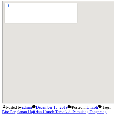
Posted by
admin
December 13, 2019
Posted in
Umroh
Tags:
Biro Perjalanan Haji dan Umroh Terbaik di Pamulang Tangerang