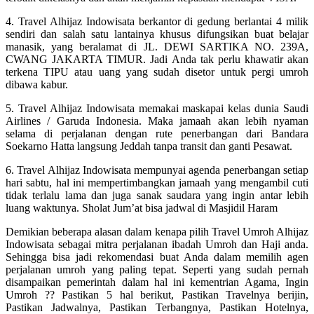
4. Travel Alhijaz Indowisata berkantor di gedung berlantai 4 milik
sendiri dan salah satu lantainya khusus difungsikan buat belajar
manasik, yang beralamat di JL. DEWI SARTIKA NO. 239A,
CWANG JAKARTA TIMUR. Jadi Anda tak perlu khawatir akan
terkena TIPU atau uang yang sudah disetor untuk pergi umroh
dibawa kabur.
5. Travel Alhijaz Indowisata memakai maskapai kelas dunia Saudi
Airlines / Garuda Indonesia. Maka jamaah akan lebih nyaman
selama di perjalanan dengan rute penerbangan dari Bandara
Soekarno Hatta langsung Jeddah tanpa transit dan ganti Pesawat.
6. Travel Alhijaz Indowisata mempunyai agenda penerbangan setiap
hari sabtu, hal ini mempertimbangkan jamaah yang mengambil cuti
tidak terlalu lama dan juga sanak saudara yang ingin antar lebih
luang waktunya. Sholat Jum’at bisa jadwal di Masjidil Haram
Demikian beberapa alasan dalam kenapa pilih Travel Umroh Alhijaz
Indowisata sebagai mitra perjalanan ibadah Umroh dan Haji anda.
Sehingga bisa jadi rekomendasi buat Anda dalam memilih agen
perjalanan umroh yang paling tepat. Seperti yang sudah pernah
disampaikan pemerintah dalam hal ini kementrian Agama, Ingin
Umroh ?? Pastikan 5 hal berikut, Pastikan Travelnya berijin,
Pastikan Jadwalnya, Pastikan Terbangnya, Pastikan Hotelnya,