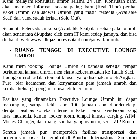
Kami melayani konsultasi umroh selama 24 Jam. Konsultan kami
akan memberi informasi secara paling baru (Real Time) perihal
Paket Umroh dan Jadwal Umroh yang masih tersedia (Available
Seat) dan yang sudah terjual (Sold Out).
Selain itu ketersediaan kursi (Available Seat) dari setiap paket umroh
akan senantiasa di-update oleh team IT kami setiap jamnya, dan bisa
dilihat di web www.alhijazindowisatapt.com/jadwal-umroh/
RUANG TUNGGU DI EXECUTIVE LOUNGE
UMROH
Kami mem-booking Lounge Umroh di bandara sebagai tempat
berkumpul jamaah umroh menjelang keberangkatan ke Tanah Suci.
Lounge umroh adalah tempat khusus yang disediakan oleh Angkasa
Pura, biar keamanan dan kenyamanan para jamaah umroh dan
kerabat keluarga pengantar bisa lebih terjamin.
Fasilitas yang dinamakan Executive Lounge Umroh ini dapat
menampung sampai lebih dari 100 jamaah dan diperlengkapi
dengan fasilitas koneksi internet nirkabel, parkir kendaraan yang
luas, musholla, kantin, locker room, tempat khusus carging, ATM,
Money Changer, dan ruang istirahat yang nyaman, serta VIP Room.
Semua jamaah pun memperoleh fasilitas transportasi dan
pengurusan bagasi ke terminal di Bandara Internasional Soekarno