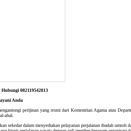
r Hubungi 082119542813
layani Anda
h mengantongi perijinan yang resmi dari Kementrian Agama atau Depar
al-abal.
ukan sekedar dalam menyediakan pelayanan perjalanan ibadah umroh dan
g bisnis perjalanan wisata dengan jadi member beragam organisasi da