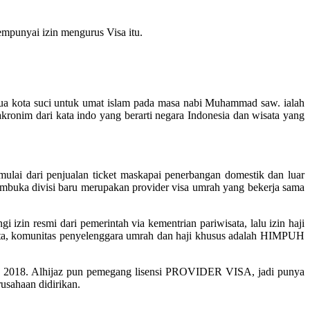
mpunyai izin mengurus Visa itu.
h dua kota suci untuk umat islam pada masa nabi Muhammad saw. ialah
onim dari kata indo yang berarti negara Indonesia dan wisata yang
ulai dari penjualan ticket maskapai penerbangan domestik dan luar
embuka divisi baru merupakan provider visa umrah yang bekerja sama
zin resmi dari pemerintah via kementrian pariwisata, lalu izin haji
Asita, komunitas penyelenggara umrah dan haji khusus adalah HIMPUH
n 2018. Alhijaz pun pemegang lisensi PROVIDER VISA, jadi punya
rusahaan didirikan.