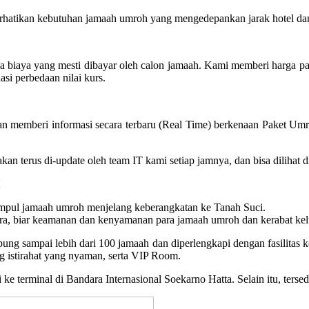
hatikan kebutuhan jamaah umroh yang mengedepankan jarak hotel dan 
ya biaya yang mesti dibayar oleh calon jamaah. Kami memberi harga 
asi perbedaan nilai kurs.
n memberi informasi secara terbaru (Real Time) berkenaan Paket Umr
oh akan terus di-update oleh team IT kami setiap jamnya, dan bisa dilih
pul jamaah umroh menjelang keberangkatan ke Tanah Suci.
a, biar keamanan dan kenyamanan para jamaah umroh dan kerabat kelua
 sampai lebih dari 100 jamaah dan diperlengkapi dengan fasilitas kone
 istirahat yang nyaman, serta VIP Room.
 ke terminal di Bandara Internasional Soekarno Hatta. Selain itu, ters