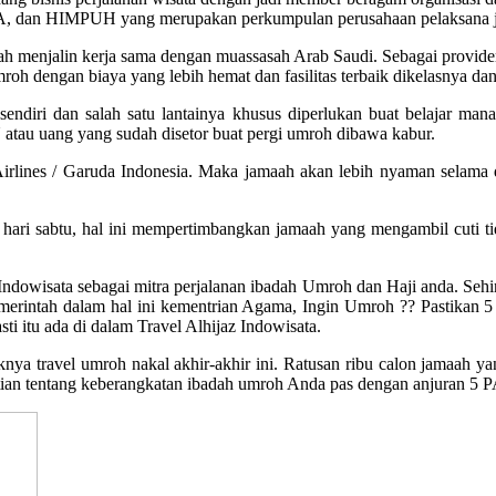
, IATA, dan HIMPUH yang merupakan perkumpulan perusahaan pelaksana 
ah menjalin kerja sama dengan muassasah Arab Saudi. Sebagai provider 
mroh dengan biaya yang lebih hemat dan fasilitas terbaik dikelasnya
ilik sendiri dan salah satu lantainya khusus diperlukan buat bela
tau uang yang sudah disetor buat pergi umroh dibawa kabur.
Airlines / Garuda Indonesia. Maka jamaah akan lebih nyaman selama 
hari sabtu, hal ini mempertimbangkan jamaah yang mengambil cuti tida
Indowisata sebagai mitra perjalanan ibadah Umroh dan Haji anda. Sehi
erintah dalam hal ini kementrian Agama, Ingin Umroh ?? Pastikan 5 ha
ti itu ada di dalam Travel Alhijaz Indowisata.
a travel umroh nakal akhir-akhir ini. Ratusan ribu calon jamaah yan
tian tentang keberangkatan ibadah umroh Anda pas dengan anjuran 5