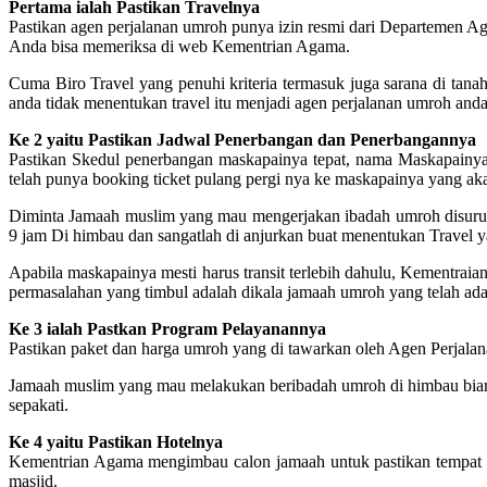
Pertama ialah Pastikan Travelnya
Pastikan agen perjalanan umroh punya izin resmi dari Departemen A
Anda bisa memeriksa di web Kementrian Agama.
Cuma Biro Travel yang penuhi kriteria termasuk juga sarana di tanah 
anda tidak menentukan travel itu menjadi agen perjalanan umroh anda
Ke 2 yaitu Pastikan Jadwal Penerbangan dan Penerbangannya
Pastikan Skedul penerbangan maskapainya tepat, nama Maskapainya j
telah punya booking ticket pulang pergi nya ke maskapainya yang akan
Diminta Jamaah muslim yang mau mengerjakan ibadah umroh disuruh 
9 jam Di himbau dan sangatlah di anjurkan buat menentukan Travel
Apabila maskapainya mesti harus transit terlebih dahulu, Kementra
permasalahan yang timbul adalah dikala jamaah umroh yang telah ada
Ke 3 ialah Pastkan Program Pelayanannya
Pastikan paket dan harga umroh yang di tawarkan oleh Agen Perjalana
Jamaah muslim yang mau melakukan beribadah umroh di himbau biar leb
sepakati.
Ke 4 yaitu Pastikan Hotelnya
Kementrian Agama mengimbau calon jamaah untuk pastikan tempat peng
masjid.