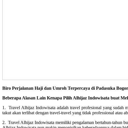
Biro Perjalanan Haji dan Umroh Terpercaya di Padasuka Bogo
Beberapa Alasan Lain Kenapa Pilih Alhijaz Indowisata buat Me
1. Travel Alhijaz Indowisata adalah travel profesional yang suda
takut akan terlibat dengan travel-travel yang tidak professional atau ab
2. Travel Alhijaz Indowisata memiliki pengalaman bertahun-tahun b
Alhijaz Indowisata pun makin menonjolkan keberadaannya dalam bidan