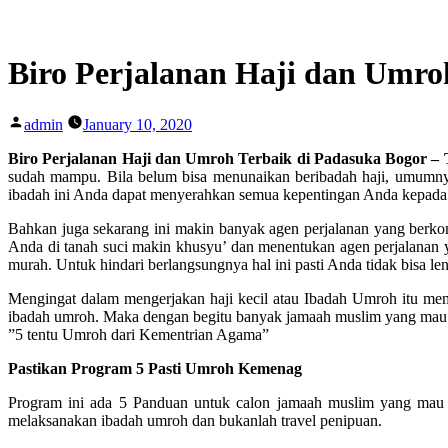
Skip
to
content
Biro Perjalanan Haji dan Umro
Posted
admin
January 10, 2020
by
Biro Perjalanan Haji dan Umroh Terbaik di Padasuka Bogor –
sudah mampu. Bila belum bisa menunaikan beribadah haji, umumnya
ibadah ini Anda dapat menyerahkan semua kepentingan Anda kepada a
Bahkan juga sekarang ini makin banyak agen perjalanan yang berk
Anda di tanah suci makin khusyu’ dan menentukan agen perjalanan 
murah. Untuk hindari berlangsungnya hal ini pasti Anda tidak bisa le
Mengingat dalam mengerjakan haji kecil atau Ibadah Umroh itu 
ibadah umroh. Maka dengan begitu banyak jamaah muslim yang mau 
”5 tentu Umroh dari Kementrian Agama”
Pastikan Program 5 Pasti Umroh Kemenag
Program ini ada 5 Panduan untuk calon jamaah muslim yang mau
melaksanakan ibadah umroh dan bukanlah travel penipuan.