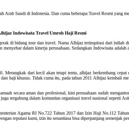
tah Arab Saudi di Indonesia. Dan cuma beberapa Travel Resmi yang me
Alhijaz Indowisata Travel Umroh Haji Resmi
rak di bidang tour dan travel. Nama Alhijaz terinspirasi dari istila
enyebar dalam kinerja perusahaan. Sedangkan Indowisata adalah akr
 Merangkak dari kecil akan tetapi tentu, alhijaz berkembang cepat m
dan haji khusus. Tidak cuma itu, pada tahun 2011 Alhijaz kembali m
maah secara aman dan profesional, kini perusahaan sudah mengantongi i
juga tergabung dalam komunitas organisasi travel nasional seperti 
menterian Agama RI No.722 Tahun 2017 dan Izin Haji No.112 Tahu
Dengan reputasi kami, izin itu senantiasa bisa diperpanjang semenjak pe