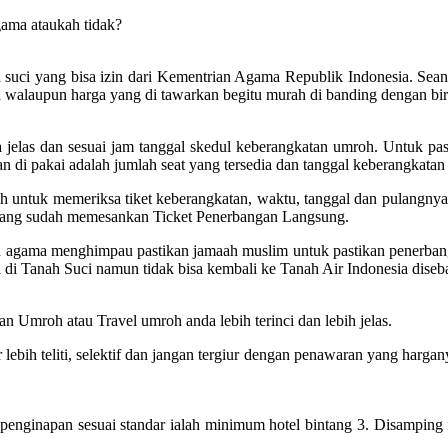
gama ataukah tidak?
suci yang bisa izin dari Kementrian Agama Republik Indonesia. Seandain
 walaupun harga yang di tawarkan begitu murah di banding dengan biro
elas dan sesuai jam tanggal skedul keberangkatan umroh. Untuk past
 di pakai adalah jumlah seat yang tersedia dan tanggal keberangkatan 
untuk memeriksa tiket keberangkatan, waktu, tanggal dan pulangnya. 
 yang sudah memesankan Ticket Penerbangan Langsung.
ian agama menghimpau pastikan jamaah muslim untuk pastikan penerba
 di Tanah Suci namun tidak bisa kembali ke Tanah Air Indonesia dise
n Umroh atau Travel umroh anda lebih terinci dan lebih jelas.
ih teliti, selektif dan jangan tergiur dengan penawaran yang harganya
inapan sesuai standar ialah minimum hotel bintang 3. Disamping itu,