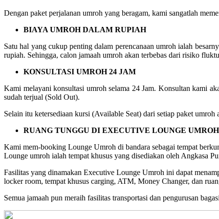
Dengan paket perjalanan umroh yang beragam, kami sangatlah memer
BIAYA UMROH DALAM RUPIAH
Satu hal yang cukup penting dalam perencanaan umroh ialah besarn
rupiah. Sehingga, calon jamaah umroh akan terbebas dari risiko fluktu
KONSULTASI UMROH 24 JAM
Kami melayani konsultasi umroh selama 24 Jam. Konsultan kami aka
sudah terjual (Sold Out).
Selain itu ketersediaan kursi (Available Seat) dari setiap paket umr
RUANG TUNGGU DI EXECUTIVE LOUNGE UMROH
Kami mem-booking Lounge Umroh di bandara sebagai tempat berkum
Lounge umroh ialah tempat khusus yang disediakan oleh Angkasa Pur
Fasilitas yang dinamakan Executive Lounge Umroh ini dapat menampung
locker room, tempat khusus carging, ATM, Money Changer, dan ruang
Semua jamaah pun meraih fasilitas transportasi dan pengurusan bagasi