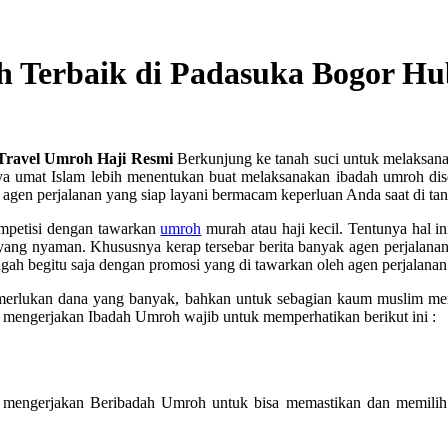
h Terbaik di Padasuka Bogor H
 Travel Umroh Haji Resmi
Berkunjung ke tanah suci untuk melaksanak
 umat Islam lebih menentukan buat melaksanakan ibadah umroh dise
gen perjalanan yang siap layani bermacam keperluan Anda saat di tan
ompetisi dengan tawarkan
umroh
murah atau haji kecil. Tentunya hal 
yang nyaman. Khususnya kerap tersebar berita banyak agen perjalana
ngah begitu saja dengan promosi yang di tawarkan oleh agen perjalanan
memerlukan dana yang banyak, bahkan untuk sebagian kaum muslim 
mengerjakan Ibadah Umroh wajib untuk memperhatikan berikut ini :
 mengerjakan Beribadah Umroh untuk bisa memastikan dan memilih 