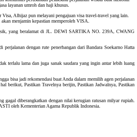
jasa layanan umroh dan haji khusus.
Visa, Alhijaz pun melayani pengajuan visa travel-travel yang lain.
 dan akan menjamin kepastian memperoleh VISA.
jar manasik, yang beralamat di JL. DEWI SARTIKA NO. 239A, CWANG
di perjalanan dengan rute penerbangan dari Bandara Soekarno Hatta
k terlalu lama dan juga sanak saudara yang ingin antar lebih luang
ngga bisa jadi rekomendasi buat Anda dalam memilih agen perjalanan
l berikut, Pastikan Travelnya berijin, Pastikan Jadwalnya, Pastikan
g gagal diberangkatkan dengan nilai kerugian ratusan milyar rupiah.
 PASTI oleh Kementerian Agama Republik Indonesia.