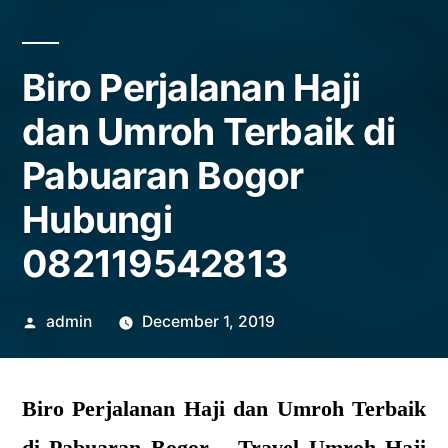
Biro Perjalanan Haji
dan Umroh Terbaik di
Pabuaran Bogor
Hubungi
082119542813
Posted
admin
December 1, 2019
by
Biro Perjalanan Haji dan Umroh Terbaik