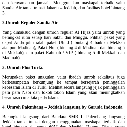
dan kenyamanan jamaah. Menggunakan maskapai terbaik yaitu
Saudia Air tanpa transit Jakarta – Jeddah, dan fasilitas hotel bintang
3.
2.Umroh Reguler Saudia Air
Yang dimaksud dengan umroh reguler Al Hijaz yaitu umroh yang
berangkat rutin setiap hari Sabtu dan Minggu. Pilihan paket yang
dapat Anda pilih ialah paket Uhud ( bintang 4 baik di Mekkah
ataupun Madinah), Paket Nur ( bintang 4 di Madinah dan bintang 5
di Mekkah), dan paket Rahmah / VIP ( bintang 5 di Mekkah dan
Madinah).
3. Umroh Plus Turki.
Merupakan paket unggulan yaitu ibadah umroh sekaligus juga
berkesempatan berkunjung ke tempat bersejarah peninggalan
kebesaran Islam di
Turki
. Melihat secara langsung jejak peninggalan
para para Nabi dan tokoh-tokoh Islam yang akan meningkatkan
besar rasa cinta kita pada Islam.
4. Umroh Palembang – Jeddah langsung by Garuda Indonesia
Berangkat langsung dari Bandara SMB II Palembang langsung
Jeddah tanpa transit dengan menggunakan maskapai terbaik dan
hotel bintang 4+ cuma 60M dari Masjidil Haram. Biaya cuma