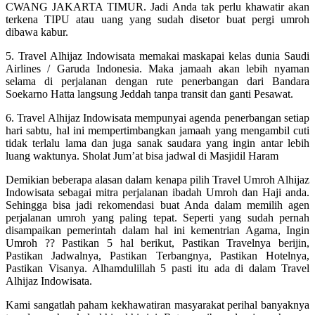
CWANG JAKARTA TIMUR. Jadi Anda tak perlu khawatir akan
terkena TIPU atau uang yang sudah disetor buat pergi umroh
dibawa kabur.
5. Travel Alhijaz Indowisata memakai maskapai kelas dunia Saudi
Airlines / Garuda Indonesia. Maka jamaah akan lebih nyaman
selama di perjalanan dengan rute penerbangan dari Bandara
Soekarno Hatta langsung Jeddah tanpa transit dan ganti Pesawat.
6. Travel Alhijaz Indowisata mempunyai agenda penerbangan setiap
hari sabtu, hal ini mempertimbangkan jamaah yang mengambil cuti
tidak terlalu lama dan juga sanak saudara yang ingin antar lebih
luang waktunya. Sholat Jum’at bisa jadwal di Masjidil Haram
Demikian beberapa alasan dalam kenapa pilih Travel Umroh Alhijaz
Indowisata sebagai mitra perjalanan ibadah Umroh dan Haji anda.
Sehingga bisa jadi rekomendasi buat Anda dalam memilih agen
perjalanan umroh yang paling tepat. Seperti yang sudah pernah
disampaikan pemerintah dalam hal ini kementrian Agama, Ingin
Umroh ?? Pastikan 5 hal berikut, Pastikan Travelnya berijin,
Pastikan Jadwalnya, Pastikan Terbangnya, Pastikan Hotelnya,
Pastikan Visanya. Alhamdulillah 5 pasti itu ada di dalam Travel
Alhijaz Indowisata.
Kami sangatlah paham kekhawatiran masyarakat perihal banyaknya