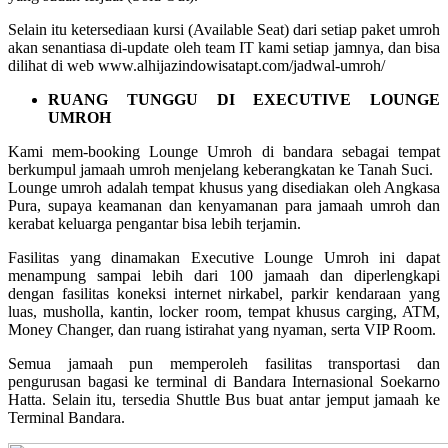
Selain itu ketersediaan kursi (Available Seat) dari setiap paket umroh
akan senantiasa di-update oleh team IT kami setiap jamnya, dan bisa
dilihat di web www.alhijazindowisatapt.com/jadwal-umroh/
RUANG TUNGGU DI EXECUTIVE LOUNGE
UMROH
Kami mem-booking Lounge Umroh di bandara sebagai tempat
berkumpul jamaah umroh menjelang keberangkatan ke Tanah Suci.
Lounge umroh adalah tempat khusus yang disediakan oleh Angkasa
Pura, supaya keamanan dan kenyamanan para jamaah umroh dan
kerabat keluarga pengantar bisa lebih terjamin.
Fasilitas yang dinamakan Executive Lounge Umroh ini dapat
menampung sampai lebih dari 100 jamaah dan diperlengkapi
dengan fasilitas koneksi internet nirkabel, parkir kendaraan yang
luas, musholla, kantin, locker room, tempat khusus carging, ATM,
Money Changer, dan ruang istirahat yang nyaman, serta VIP Room.
Semua jamaah pun memperoleh fasilitas transportasi dan
pengurusan bagasi ke terminal di Bandara Internasional Soekarno
Hatta. Selain itu, tersedia Shuttle Bus buat antar jemput jamaah ke
Terminal Bandara.