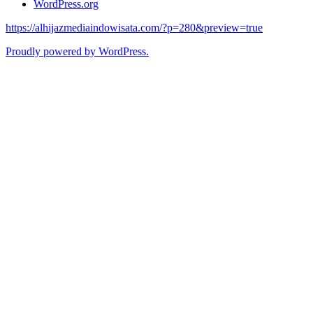
WordPress.org
https://alhijazmediaindowisata.com/?p=280&preview=true
Proudly powered by WordPress.