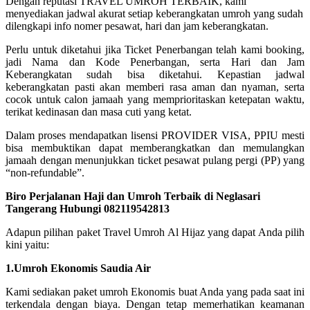
Dengan reputasi TRAVEL UMROH TERBAIK, kami
menyediakan jadwal akurat setiap keberangkatan umroh yang sudah
dilengkapi info nomer pesawat, hari dan jam keberangkatan.
Perlu untuk diketahui jika Ticket Penerbangan telah kami booking,
jadi Nama dan Kode Penerbangan, serta Hari dan Jam
Keberangkatan sudah bisa diketahui. Kepastian jadwal
keberangkatan pasti akan memberi rasa aman dan nyaman, serta
cocok untuk calon jamaah yang memprioritaskan ketepatan waktu,
terikat kedinasan dan masa cuti yang ketat.
Dalam proses mendapatkan lisensi PROVIDER VISA, PPIU mesti
bisa membuktikan dapat memberangkatkan dan memulangkan
jamaah dengan menunjukkan ticket pesawat pulang pergi (PP) yang
“non-refundable”.
Biro Perjalanan Haji dan Umroh Terbaik di Neglasari
Tangerang Hubungi 082119542813
Adapun pilihan paket Travel Umroh Al Hijaz yang dapat Anda pilih
kini yaitu:
1.Umroh Ekonomis Saudia Air
Kami sediakan paket umroh Ekonomis buat Anda yang pada saat ini
terkendala dengan biaya. Dengan tetap memerhatikan keamanan