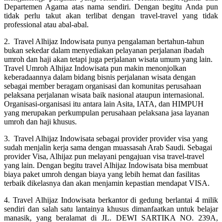
Departemen Agama atas nama sendiri. Dengan begitu Anda pun
tidak perlu takut akan terlibat dengan travel-travel yang tidak
professional atau abal-abal.
2. Travel Alhijaz Indowisata punya pengalaman bertahun-tahun
bukan sekedar dalam menyediakan pelayanan perjalanan ibadah
umroh dan haji akan tetapi juga perjalanan wisata umum yang lain.
Travel Umroh Alhijaz Indowisata pun makin menonjolkan
keberadaannya dalam bidang bisnis perjalanan wisata dengan
sebagai member beragam organisasi dan komunitas perusahaan
pelaksana perjalanan wisata baik nasional ataupun internasional.
Organisasi-organisasi itu antara lain Asita, IATA, dan HIMPUH
yang merupakan perkumpulan perusahaan pelaksana jasa layanan
umroh dan haji khusus.
3. Travel Alhijaz Indowisata sebagai provider provider visa yang
sudah menjalin kerja sama dengan muassasah Arab Saudi. Sebagai
provider Visa, Alhijaz pun melayani pengajuan visa travel-travel
yang lain. Dengan begitu travel Alhijaz Indowisata bisa membuat
biaya paket umroh dengan biaya yang lebih hemat dan fasilitas
terbaik dikelasnya dan akan menjamin kepastian mendapat VISA.
4. Travel Alhijaz Indowisata berkantor di gedung berlantai 4 milik
sendiri dan salah satu lantainya khusus dimanfaatkan untuk belajar
manasik, yang beralamat di JL. DEWI SARTIKA NO. 239A,