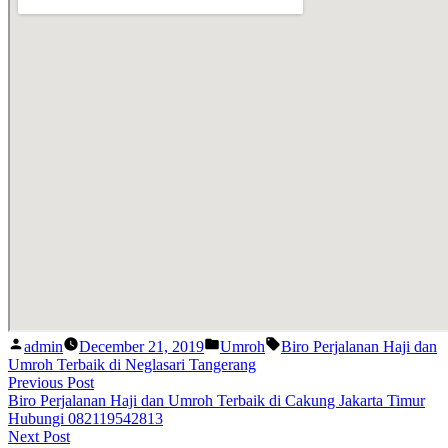
Posted
Posted
Tags:
admin
December 21, 2019
Umroh
Biro Perjalanan Haji dan
by
in
Umroh Terbaik di Neglasari Tangerang
Post
Previous
Previous Post
post:
Biro Perjalanan Haji dan Umroh Terbaik di Cakung Jakarta Timur
navigation
Hubungi 082119542813
Next
Next Post