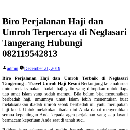
Skip
to
content
Biro Perjalanan Haji dan
Umroh Terpercaya di Neglasari
Tangerang Hubungi
082119542813
Posted
admin
December 21, 2019
by
Biro Perjalanan Haji dan Umroh Terbaik di Neglasari
Tangerang – Travel Umroh Haji Resmi
Berkunjung ke tanah suci
untuk melaksanakan ibadah haji yaitu yang diimpikan untuk tiap-
tiap umat Islam yang sudah mampu. Bila belum bisa menunaikan
beribadah haji, umumnya umat Islam lebih menentukan buat
melaksanakan ibadah umroh sebab beribadah ini yaitu merupakan
haji kecil. Untuk melakukan ibadah ini Anda dapat menyerahkan
semua kepentingan Anda kepada agen perjalanan yang siap layani
bermacam keperluan Anda saat di tanah suci.
Bahkan juga sekarang ini makin banyak agen perjalanan yang