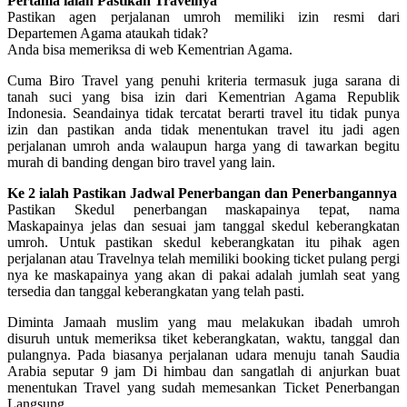
Pertama ialah Pastikan Travelnya
Pastikan agen perjalanan umroh memiliki izin resmi dari
Departemen Agama ataukah tidak?
Anda bisa memeriksa di web Kementrian Agama.
Cuma Biro Travel yang penuhi kriteria termasuk juga sarana di
tanah suci yang bisa izin dari Kementrian Agama Republik
Indonesia. Seandainya tidak tercatat berarti travel itu tidak punya
izin dan pastikan anda tidak menentukan travel itu jadi agen
perjalanan umroh anda walaupun harga yang di tawarkan begitu
murah di banding dengan biro travel yang lain.
Ke 2 ialah Pastikan Jadwal Penerbangan dan Penerbangannya
Pastikan Skedul penerbangan maskapainya tepat, nama
Maskapainya jelas dan sesuai jam tanggal skedul keberangkatan
umroh. Untuk pastikan skedul keberangkatan itu pihak agen
perjalanan atau Travelnya telah memiliki booking ticket pulang pergi
nya ke maskapainya yang akan di pakai adalah jumlah seat yang
tersedia dan tanggal keberangkatan yang telah pasti.
Diminta Jamaah muslim yang mau melakukan ibadah umroh
disuruh untuk memeriksa tiket keberangkatan, waktu, tanggal dan
pulangnya. Pada biasanya perjalanan udara menuju tanah Saudia
Arabia seputar 9 jam Di himbau dan sangatlah di anjurkan buat
menentukan Travel yang sudah memesankan Ticket Penerbangan
Langsung.