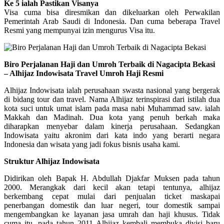
Ke 5 ialah Pastikan Visanya
Visa cuma bisa diresmikan dan dikeluarkan oleh Perwakilan
Pemerintah Arab Saudi di Indonesia. Dan cuma beberapa Travel
Resmi yang mempunyai izin mengurus Visa itu.
Biro Perjalanan Haji dan Umroh Terbaik di Nagacipta Bekasi
– Alhijaz Indowisata Travel Umroh Haji Resmi
Alhijaz Indowisata ialah perusahaan swasta nasional yang bergerak
di bidang tour dan travel. Nama Alhijaz terinspirasi dari istilah dua
kota suci untuk umat islam pada masa nabi Muhammad saw. ialah
Makkah dan Madinah. Dua kota yang penuh berkah maka
diharapkan menyebar dalam kinerja perusahaan. Sedangkan
Indowisata yaitu akronim dari kata indo yang berarti negara
Indonesia dan wisata yang jadi fokus bisnis usaha kami.
Struktur Alhijaz Indowisata
Didirikan oleh Bapak H. Abdullah Djakfar Muksen pada tahun
2000. Merangkak dari kecil akan tetapi tentunya, alhijaz
berkembang cepat mulai dari penjualan ticket maskapai
penerbangan domestik dan luar negeri, tour domestik sampai
mengembangkan ke layanan jasa umrah dan haji khusus. Tidak
cuma itu, pada tahun 2011 Alhijaz kembali membuka divisi baru