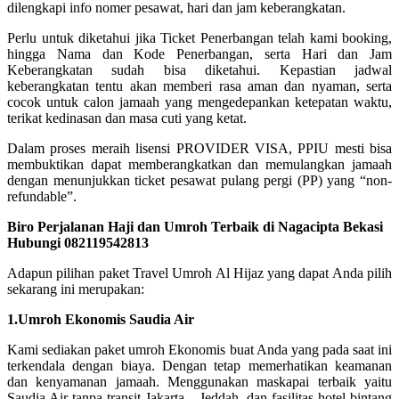
dilengkapi info nomer pesawat, hari dan jam keberangkatan.
Perlu untuk diketahui jika Ticket Penerbangan telah kami booking,
hingga Nama dan Kode Penerbangan, serta Hari dan Jam
Keberangkatan sudah bisa diketahui. Kepastian jadwal
keberangkatan tentu akan memberi rasa aman dan nyaman, serta
cocok untuk calon jamaah yang mengedepankan ketepatan waktu,
terikat kedinasan dan masa cuti yang ketat.
Dalam proses meraih lisensi PROVIDER VISA, PPIU mesti bisa
membuktikan dapat memberangkatkan dan memulangkan jamaah
dengan menunjukkan ticket pesawat pulang pergi (PP) yang “non-
refundable”.
Biro Perjalanan Haji dan Umroh Terbaik di Nagacipta Bekasi
Hubungi 082119542813
Adapun pilihan paket Travel Umroh Al Hijaz yang dapat Anda pilih
sekarang ini merupakan:
1.Umroh Ekonomis Saudia Air
Kami sediakan paket umroh Ekonomis buat Anda yang pada saat ini
terkendala dengan biaya. Dengan tetap memerhatikan keamanan
dan kenyamanan jamaah. Menggunakan maskapai terbaik yaitu
Saudia Air tanpa transit Jakarta – Jeddah, dan fasilitas hotel bintang