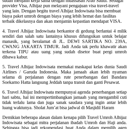
sudah menjalin kerja sama dengan muassasah Arab Saudi. Sebagai
provider Visa, Alhijaz pun melayani pengajuan visa travel-travel
yang lain. Dengan begitu travel Alhijaz Indowisata bisa membuat
biaya paket umroh dengan biaya yang lebih hemat dan fasilitas
terbaik dikelasnya dan akan menjamin kepastian mendapat VISA.
4. Travel Alhijaz Indowisata berkantor di gedung berlantai 4 milik
sendiri dan salah satu lantainya khusus difungsikan untuk belajar
manasik, yang beralamat di JL. DEWI SARTIKA NO. 239A,
CWANG JAKARTA TIMUR. Jadi Anda tak perlu khawatir akan
terkena TIPU atau uang yang sudah disetor buat pergi umroh
dibawa kabur.
5. Travel Alhijaz Indowisata memakai maskapai kelas dunia Saudi
Airlines / Garuda Indonesia. Maka jamaah akan lebih nyaman
selama di perjalanan dengan rute penerbangan dari Bandara
Soekarno Hatta langsung Jeddah tanpa transit dan ganti Pesawat.
6. Travel Alhijaz Indowisata mempunyai agenda penerbangan setiap
hari sabtu, hal ini mempertimbangkan jamaah yang mengambil cuti
tidak terlalu lama dan juga sanak saudara yang ingin antar lebih
luang waktunya. Sholat Jum’at bisa jadwal di Masjidil Haram
Demikian beberapa alasan dalam kenapa pilih Travel Umroh Alhijaz
Indowisata sebagai mitra perjalanan ibadah Umroh dan Haji anda.
Sehingga bisa jadi rekomendasi buat Anda dalam memilih agen