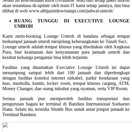
Selain itu ketersediaan kursi (Available Seat) dari setiap paket umroh
akan senantiasa di-update oleh team IT kami setiap jamnya, dan bisa
dilihat di web www.alhijazindowisatapt.com/jadwal-umroh/
RUANG TUNGGU DI EXECUTIVE LOUNGE
UMROH
Kami mem-booking Lounge Umroh di bandara sebagai tempat
berkumpul jamaah umroh menjelang keberangkatan ke Tanah Suci.
Lounge umroh adalah tempat khusus yang disediakan oleh Angkasa
Pura, biar keamanan dan kenyamanan para jamaah umroh dan
kerabat keluarga pengantar bisa lebih terjamin.
Fasilitas yang dinamakan Executive Lounge Umroh ini dapat
menampung sampai lebih dari 100 jamaah dan diperlengkapi
dengan fasilitas koneksi internet nirkabel, parkir kendaraan yang
luas, musholla, kantin, locker room, tempat khusus carging, ATM,
Money Changer, dan ruang istirahat yang nyaman, serta VIP Room.
Semua jamaah pun memperoleh fasilitas transportasi dan
pengurusan bagasi ke terminal di Bandara Internasional Soekarno
Hatta. Selain itu, tersedia Shuttle Bus untuk antar jemput jamaah ke
Terminal Bandara.