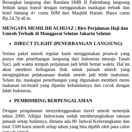
Berangkat langsung dari Bandara SMB II Palembang langsung
Jeddah tanpa transit dengan menggunakan maskapai terbaik dan
hotel bintang 4+ cuma 60M dari Masjidil Haram. Biaya cuma
Rp.24,7jt all in.
MENGAPA MEMILIHI ALHIJAZ | Biro Perjalanan Haji dan
Umroh Terbaik di Manggarai Selatan Jakarta Selatan
DIRECT FLIGHT (PENERBANGAN LANGSUNG)
Semua paket umroh regular kami menggunakan pesawat yang
punya rute penerbangan langsung dari Indonesia menuju Tanah
Suci, jadi waktu tempuh perjalanan jadi lebih hemat waktu. Hal ini
akan memberi kebugaran fisik untuk jamaah umroh yang
menginginkan pelaksanaan ibadah umroh jadi lebih maksimal.
Selain itu, maskapai penerbangan yang digunakan memberi menu
makanan on-board yang dijamin kehalalannya dan cocok dengan
lidah Indonesia.
PEMBIMBING BERPENGALAMAN
Dengan pengalaman menyelenggarakan travel umroh semenjak
tahun 2000, Alhijaz Indowisata sudah memberangkatkan ratusan
jamaah setiap bulannya, dimana ada 80 Jadwal Keberangkatan dan
total 5500 kursi umroh setiap tahun yang bisa dipilih oleh para calon
jamaah umroh.