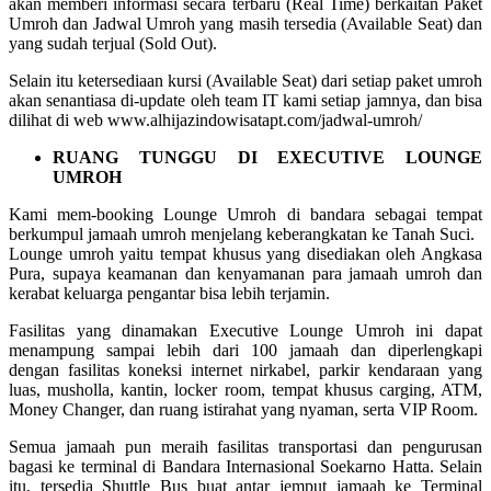
akan memberi informasi secara terbaru (Real Time) berkaitan Paket
Umroh dan Jadwal Umroh yang masih tersedia (Available Seat) dan
yang sudah terjual (Sold Out).
Selain itu ketersediaan kursi (Available Seat) dari setiap paket umroh
akan senantiasa di-update oleh team IT kami setiap jamnya, dan bisa
dilihat di web www.alhijazindowisatapt.com/jadwal-umroh/
RUANG TUNGGU DI EXECUTIVE LOUNGE
UMROH
Kami mem-booking Lounge Umroh di bandara sebagai tempat
berkumpul jamaah umroh menjelang keberangkatan ke Tanah Suci.
Lounge umroh yaitu tempat khusus yang disediakan oleh Angkasa
Pura, supaya keamanan dan kenyamanan para jamaah umroh dan
kerabat keluarga pengantar bisa lebih terjamin.
Fasilitas yang dinamakan Executive Lounge Umroh ini dapat
menampung sampai lebih dari 100 jamaah dan diperlengkapi
dengan fasilitas koneksi internet nirkabel, parkir kendaraan yang
luas, musholla, kantin, locker room, tempat khusus carging, ATM,
Money Changer, dan ruang istirahat yang nyaman, serta VIP Room.
Semua jamaah pun meraih fasilitas transportasi dan pengurusan
bagasi ke terminal di Bandara Internasional Soekarno Hatta. Selain
itu, tersedia Shuttle Bus buat antar jemput jamaah ke Terminal