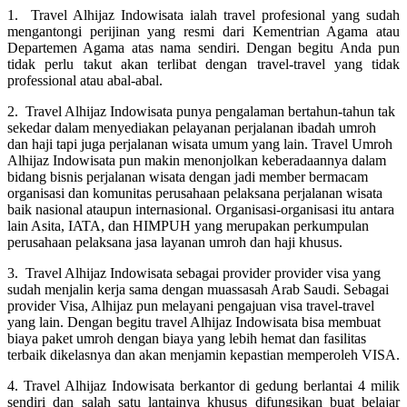
1. Travel Alhijaz Indowisata ialah travel profesional yang sudah
mengantongi perijinan yang resmi dari Kementrian Agama atau
Departemen Agama atas nama sendiri. Dengan begitu Anda pun
tidak perlu takut akan terlibat dengan travel-travel yang tidak
professional atau abal-abal.
2. Travel Alhijaz Indowisata punya pengalaman bertahun-tahun tak
sekedar dalam menyediakan pelayanan perjalanan ibadah umroh
dan haji tapi juga perjalanan wisata umum yang lain. Travel Umroh
Alhijaz Indowisata pun makin menonjolkan keberadaannya dalam
bidang bisnis perjalanan wisata dengan jadi member bermacam
organisasi dan komunitas perusahaan pelaksana perjalanan wisata
baik nasional ataupun internasional. Organisasi-organisasi itu antara
lain Asita, IATA, dan HIMPUH yang merupakan perkumpulan
perusahaan pelaksana jasa layanan umroh dan haji khusus.
3. Travel Alhijaz Indowisata sebagai provider provider visa yang
sudah menjalin kerja sama dengan muassasah Arab Saudi. Sebagai
provider Visa, Alhijaz pun melayani pengajuan visa travel-travel
yang lain. Dengan begitu travel Alhijaz Indowisata bisa membuat
biaya paket umroh dengan biaya yang lebih hemat dan fasilitas
terbaik dikelasnya dan akan menjamin kepastian memperoleh VISA.
4. Travel Alhijaz Indowisata berkantor di gedung berlantai 4 milik
sendiri dan salah satu lantainya khusus difungsikan buat belajar