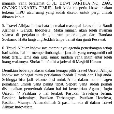
manasik, yang beralamat di JL. DEWI SARTIKA NO. 239A,
CWANG JAKARTA TIMUR. Jadi Anda tak perlu khawatir akan
terkena TIPU atau uang yang sudah disetor untuk pergi umroh
dibawa kabur.
5. Travel Alhijaz Indowisata memakai maskapai kelas dunia Saudi
Airlines / Garuda Indonesia. Maka jamaah akan lebih nyaman
selama di perjalanan dengan rute penerbangan dari Bandara
Soekarno Hatta langsung Jeddah tanpa transit dan ganti Pesawat.
6. Travel Alhijaz Indowisata mempunyai agenda penerbangan setiap
hari sabtu, hal ini mempertimbangkan jamaah yang mengambil cuti
tidak terlalu lama dan juga sanak saudara yang ingin antar lebih
luang waktunya. Sholat Jum’at bisa jadwal di Masjidil Haram
Demikian beberapa alasan dalam kenapa pilih Travel Umroh Alhijaz
Indowisata sebagai mitra perjalanan ibadah Umroh dan Haji anda.
Sehingga bisa jadi rekomendasi untuk Anda dalam memilih agen
perjalanan umroh yang paling tepat. Seperti yang sudah pernah
disampaikan pemerintah dalam hal ini kementrian Agama, Ingin
Umroh ?? Pastikan 5 hal berikut, Pastikan Travelnya berijin,
Pastikan Jadwalnya, Pastikan Terbangnya, Pastikan Hotelnya,
Pastikan Visanya. Alhamdulillah 5 pasti itu ada di dalam Travel
Alhijaz Indowisata.