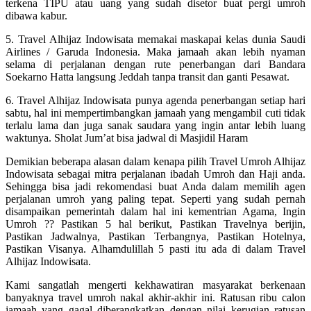
terkena TIPU atau uang yang sudah disetor buat pergi umroh
dibawa kabur.
5. Travel Alhijaz Indowisata memakai maskapai kelas dunia Saudi
Airlines / Garuda Indonesia. Maka jamaah akan lebih nyaman
selama di perjalanan dengan rute penerbangan dari Bandara
Soekarno Hatta langsung Jeddah tanpa transit dan ganti Pesawat.
6. Travel Alhijaz Indowisata punya agenda penerbangan setiap hari
sabtu, hal ini mempertimbangkan jamaah yang mengambil cuti tidak
terlalu lama dan juga sanak saudara yang ingin antar lebih luang
waktunya. Sholat Jum’at bisa jadwal di Masjidil Haram
Demikian beberapa alasan dalam kenapa pilih Travel Umroh Alhijaz
Indowisata sebagai mitra perjalanan ibadah Umroh dan Haji anda.
Sehingga bisa jadi rekomendasi buat Anda dalam memilih agen
perjalanan umroh yang paling tepat. Seperti yang sudah pernah
disampaikan pemerintah dalam hal ini kementrian Agama, Ingin
Umroh ?? Pastikan 5 hal berikut, Pastikan Travelnya berijin,
Pastikan Jadwalnya, Pastikan Terbangnya, Pastikan Hotelnya,
Pastikan Visanya. Alhamdulillah 5 pasti itu ada di dalam Travel
Alhijaz Indowisata.
Kami sangatlah mengerti kekhawatiran masyarakat berkenaan
banyaknya travel umroh nakal akhir-akhir ini. Ratusan ribu calon
jamaah yang gagal diberangkatkan dengan nilai kerugian ratusan