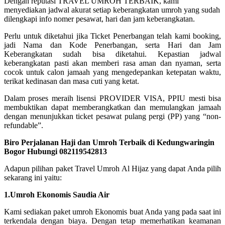
Dengan reputasi TRAVEL UMROH TERBAIK, kami
menyediakan jadwal akurat setiap keberangkatan umroh yang sudah
dilengkapi info nomer pesawat, hari dan jam keberangkatan.
Perlu untuk diketahui jika Ticket Penerbangan telah kami booking,
jadi Nama dan Kode Penerbangan, serta Hari dan Jam
Keberangkatan sudah bisa diketahui. Kepastian jadwal
keberangkatan pasti akan memberi rasa aman dan nyaman, serta
cocok untuk calon jamaah yang mengedepankan ketepatan waktu,
terikat kedinasan dan masa cuti yang ketat.
Dalam proses meraih lisensi PROVIDER VISA, PPIU mesti bisa
membuktikan dapat memberangkatkan dan memulangkan jamaah
dengan menunjukkan ticket pesawat pulang pergi (PP) yang “non-
refundable”.
Biro Perjalanan Haji dan Umroh Terbaik di Kedungwaringin
Bogor Hubungi 082119542813
Adapun pilihan paket Travel Umroh Al Hijaz yang dapat Anda pilih
sekarang ini yaitu:
1.Umroh Ekonomis Saudia Air
Kami sediakan paket umroh Ekonomis buat Anda yang pada saat ini
terkendala dengan biaya. Dengan tetap memerhatikan keamanan