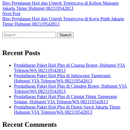
post:
Biro Perjalanan Haji dan Umroh Terpercaya di Kebon Manggis
navigation
Jakarta Timur Hubungi 082119542813
Next
Next Post
post:
Biro Perjalanan Haji dan Umroh Terpercaya di Kayu Putih Jakarta
Timur Hubungi 082119542813
Search
for:
Recent Posts
Pendaftaran Paket Haji Plus di Cisarua Bogor, Hubungi VIA
Telepon/WA 082119542813
Pendaftaran Paket Haji Plus di Jatiuwung Tangerang,
Hubungi VIA Telepon/WA 082119542813
Pendaftaran Paket Haji Plus di Cigudeg Bogor, Hubungi VIA
Telepon/WA 082119542813
Pendaftaran Paket Haji Plus di Ciputat Timur Tangerang
Selatan, Hubungi VIA Telepon/WA 082119542813
Pendaftaran Paket Haji Plus di Duren Sawit Jakarta Timur,
Hubungi VIA Telepon/WA 082119542813
Recent Comments