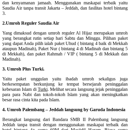
dan kenyamanan jamaah. Menggunakan maskapai terbaik yaitu
Saudia Air tanpa transit Jakarta – Jeddah, dan fasilitas hotel bintang
3.
2.Umroh Reguler Saudia Air
Yang dimaksud dengan umroh reguler Al Hijaz merupakan umroh
yang berangkat rutin setiap hari Sabtu dan Minggu. Pilihan paket
yang dapat Anda pilih ialah paket Uhud ( bintang 4 baik di Mekkah
ataupun Madinah), Paket Nur ( bintang 4 di Madinah dan bintang 5
di Mekkah), dan paket Rahmah / VIP ( bintang 5 di Mekkah dan
Madinah).
3. Umroh Plus Turki.
Yaitu paket unggulan yaitu ibadah umroh sekaligus juga
berkesempatan berkunjung ke tempat bersejarah peninggalan
kebesaran Islam di
Turki
. Melihat secara langsung jejak peninggalan
para para Nabi dan tokoh-tokoh Islam yang akan meningkatkan
besar rasa cinta kita pada Islam.
4. Umroh Palembang – Jeddah langsung by Garuda Indonesia
Berangkat langsung dari Bandara SMB II Palembang langsung
Jeddah tanpa transit dengan menggunakan maskapai terbaik dan
hotel bintang 4+ cuma 60M dari Masjidil Haram. Biaya cuma