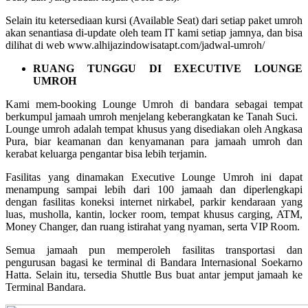
Selain itu ketersediaan kursi (Available Seat) dari setiap paket umroh
akan senantiasa di-update oleh team IT kami setiap jamnya, dan bisa
dilihat di web www.alhijazindowisatapt.com/jadwal-umroh/
RUANG TUNGGU DI EXECUTIVE LOUNGE
UMROH
Kami mem-booking Lounge Umroh di bandara sebagai tempat
berkumpul jamaah umroh menjelang keberangkatan ke Tanah Suci.
Lounge umroh adalah tempat khusus yang disediakan oleh Angkasa
Pura, biar keamanan dan kenyamanan para jamaah umroh dan
kerabat keluarga pengantar bisa lebih terjamin.
Fasilitas yang dinamakan Executive Lounge Umroh ini dapat
menampung sampai lebih dari 100 jamaah dan diperlengkapi
dengan fasilitas koneksi internet nirkabel, parkir kendaraan yang
luas, musholla, kantin, locker room, tempat khusus carging, ATM,
Money Changer, dan ruang istirahat yang nyaman, serta VIP Room.
Semua jamaah pun memperoleh fasilitas transportasi dan
pengurusan bagasi ke terminal di Bandara Internasional Soekarno
Hatta. Selain itu, tersedia Shuttle Bus buat antar jemput jamaah ke
Terminal Bandara.