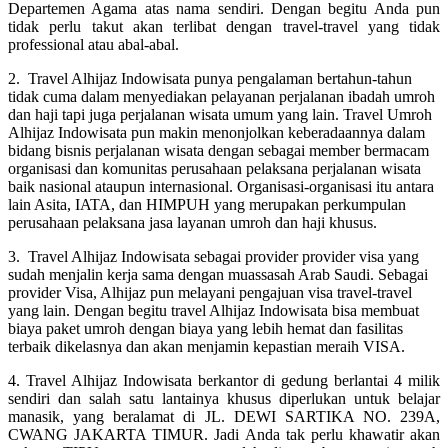
Departemen Agama atas nama sendiri. Dengan begitu Anda pun
tidak perlu takut akan terlibat dengan travel-travel yang tidak
professional atau abal-abal.
2. Travel Alhijaz Indowisata punya pengalaman bertahun-tahun
tidak cuma dalam menyediakan pelayanan perjalanan ibadah umroh
dan haji tapi juga perjalanan wisata umum yang lain. Travel Umroh
Alhijaz Indowisata pun makin menonjolkan keberadaannya dalam
bidang bisnis perjalanan wisata dengan sebagai member bermacam
organisasi dan komunitas perusahaan pelaksana perjalanan wisata
baik nasional ataupun internasional. Organisasi-organisasi itu antara
lain Asita, IATA, dan HIMPUH yang merupakan perkumpulan
perusahaan pelaksana jasa layanan umroh dan haji khusus.
3. Travel Alhijaz Indowisata sebagai provider provider visa yang
sudah menjalin kerja sama dengan muassasah Arab Saudi. Sebagai
provider Visa, Alhijaz pun melayani pengajuan visa travel-travel
yang lain. Dengan begitu travel Alhijaz Indowisata bisa membuat
biaya paket umroh dengan biaya yang lebih hemat dan fasilitas
terbaik dikelasnya dan akan menjamin kepastian meraih VISA.
4. Travel Alhijaz Indowisata berkantor di gedung berlantai 4 milik
sendiri dan salah satu lantainya khusus diperlukan untuk belajar
manasik, yang beralamat di JL. DEWI SARTIKA NO. 239A,
CWANG JAKARTA TIMUR. Jadi Anda tak perlu khawatir akan