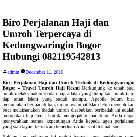
Skip
to
content
Biro Perjalanan Haji dan
Umroh Terpercaya di
Kedungwaringin Bogor
Hubungi 082119542813
Posted
admin
December 11, 2019
by
Biro Perjalanan Haji dan Umroh Terbaik di Kedungwaringin
Bogor – Travel Umroh Haji Resmi
Berkunjung ke tanah suci
untuk melaksanakan ibadah haji adalah yang diimpikan untuk tiap-
tiap umat Islam yang sudah mampu. Apabila belum bisa
menunaikan beribadah haji, umumnya umat Islam lebih menentukan
buat melaksanakan ibadah umroh disebabkan beribadah ini adalah
merupakan haji kecil. Untuk mengerjakan ibadah ini Anda dapat
menyerahkan semua kepentingan Anda kepada agen perjalanan
yang siap layani bermacam keperluan Anda saat di tanah suci.
Bahkan juga sekarang ini makin banyak agen perjalanan yang