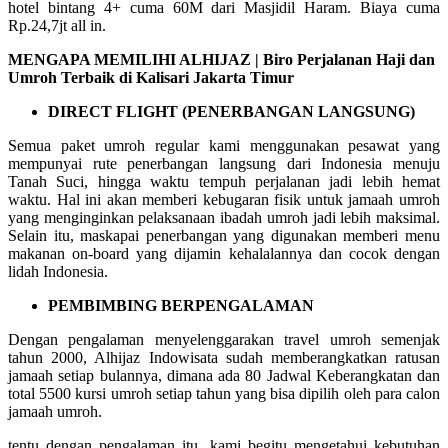
hotel bintang 4+ cuma 60M dari Masjidil Haram. Biaya cuma
Rp.24,7jt all in.
MENGAPA MEMILIHI ALHIJAZ | Biro Perjalanan Haji dan
Umroh Terbaik di Kalisari Jakarta Timur
DIRECT FLIGHT (PENERBANGAN LANGSUNG)
Semua paket umroh regular kami menggunakan pesawat yang
mempunyai rute penerbangan langsung dari Indonesia menuju
Tanah Suci, hingga waktu tempuh perjalanan jadi lebih hemat
waktu. Hal ini akan memberi kebugaran fisik untuk jamaah umroh
yang menginginkan pelaksanaan ibadah umroh jadi lebih maksimal.
Selain itu, maskapai penerbangan yang digunakan memberi menu
makanan on-board yang dijamin kehalalannya dan cocok dengan
lidah Indonesia.
PEMBIMBING BERPENGALAMAN
Dengan pengalaman menyelenggarakan travel umroh semenjak
tahun 2000, Alhijaz Indowisata sudah memberangkatkan ratusan
jamaah setiap bulannya, dimana ada 80 Jadwal Keberangkatan dan
total 5500 kursi umroh setiap tahun yang bisa dipilih oleh para calon
jamaah umroh.
tentu dengan pengalaman itu, kami begitu mengetahui kebutuhan