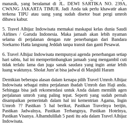
manasik, yang beralamat di JL. DEWI SARTIKA NO. 239A,
CWANG JAKARTA TIMUR. Jadi Anda tak perlu khawatir akan
terkena TIPU atau uang yang sudah disetor buat pergi umroh
dibawa kabur.
5. Travel Alhijaz Indowisata memakai maskapai kelas dunia Saudi
Airlines / Garuda Indonesia. Maka jamaah akan lebih nyaman
selama di perjalanan dengan rute penerbangan dari Bandara
Soekarno Hatta langsung Jeddah tanpa transit dan ganti Pesawat.
6. Travel Alhijaz Indowisata mempunyai agenda penerbangan setiap
hari sabtu, hal ini mempertimbangkan jamaah yang mengambil cuti
tidak terlalu lama dan juga sanak saudara yang ingin antar lebih
luang waktunya. Sholat Jum’at bisa jadwal di Masjidil Haram
Demikian beberapa alasan dalam kenapa pilih Travel Umroh Alhijaz
Indowisata sebagai mitra perjalanan ibadah Umroh dan Haji anda.
Sehingga bisa jadi rekomendasi untuk Anda dalam memilih agen
perjalanan umroh yang paling tepat. Seperti yang sudah pernah
disampaikan pemerintah dalam hal ini kementrian Agama, Ingin
Umroh ?? Pastikan 5 hal berikut, Pastikan Travelnya berijin,
Pastikan Jadwalnya, Pastikan Terbangnya, Pastikan Hotelnya,
Pastikan Visanya. Alhamdulillah 5 pasti itu ada dalam Travel Alhijaz
Indowisata.