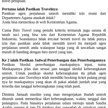
travel penipuan.
Pertama ialah Pastikan Travelnya
Pastikan agen perjalanan umroh memiliki izin resmi dari
Departemen Agama ataukah tidak?
Anda bisa memeriksa di web Kementrian Agama.
Cuma Biro Travel yang penuhi kriteria termasuk juga sarana di
tanah suci yang bisa izin dari Kementrian Agama Republik
Indonesia. Seandainya tidak tercatat berarti travel itu tidak punya
izin dan pastikan anda tidak memilih travel itu menjadi agen
perjalanan umroh anda walaupun harga yang di tawarkan sangat
murah di banding dengan biro travel yang lain.
Ke 2 ialah Pastikan Jadwal Penerbangan dan Penerbangannya
Pastikan Skedul penerbangan maskapainya tepat, nama
Maskapainya jelas dan sesuai jam tanggal skedul keberangkatan
umroh. Untuk pastikan skedul keberangkatan itu pihak agen
perjalanan atau Travelnya telah memiliki booking ticket pulang pergi
nya ke maskapainya yang akan di pakai adalah jumlah seat yang
tersedia dan tanggal keberangkatan yang telah pasti.
Diminta Jamaah muslim yang mau mengerjakan ibadah umroh
disuruh untuk memeriksa tiket keberangkatan, waktu, tanggal dan
pulangnya. Pada biasanya perjalanan udara menuju tanah Saudia
Arabia seputar 9 jam Di himbau dan sangatlah di anjurkan untuk