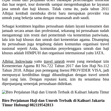
dan luar negeri, tour domestik sampai mengembangkan ke layanan
jasa umrah dan haji khusus. Tidak cuma itu, pada tahun 2011
Alhijaz kembali membuka divisi baru merupakan provider visa
umrah yang bekerja sama dengan muassasah arab saudi.
Sebagai komitmen legalitas perusahaan dalam layani konsumen dan
jamaah secara aman dan profesional, sekarang ini perusahaan sudah
mengantongi izin resmi dari pemerintah via kementrian pariwisata,
lalu izin haji khusus dan umrah dari kementrian agama. Disamping
itu perusahaan juga tergabung dalam komunitas organisasi travel
nasional seperti Asita, komunitas penyelenggara umrah dan haji
khusus adalah HIMPUH dan organisasi internasional yaitu IATA.
Alhijaz Indowisata
yaitu
travel umroh
resmi yang mendapat izin
Kementerian Agama RI No.722 Tahun 2017 dan Izin Haji No.112
Tahun 2018. Alhijaz pun pemegang lisensi PROVIDER VISA, jadi
mempunyai kredibilitas tinggi dibandingkan dengan travel umroh
haji yang lain. Dengan reputasi kami, izin itu senantiasa bisa
diperpanjang semenjak perusahaan didirikan.
Biro Perjalanan Haji dan Umroh Terbaik di Kalisari Jakarta
Timur Hubungi 082119542813