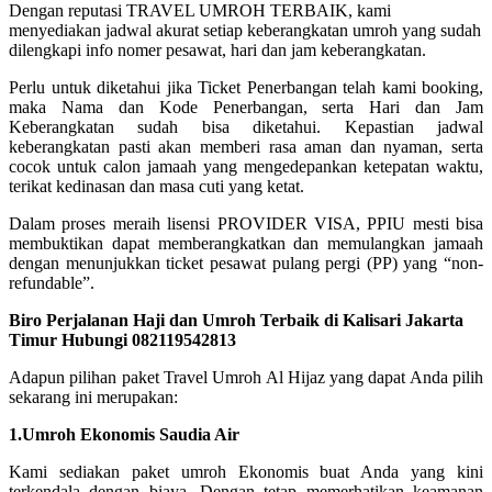
Dengan reputasi TRAVEL UMROH TERBAIK, kami
menyediakan jadwal akurat setiap keberangkatan umroh yang sudah
dilengkapi info nomer pesawat, hari dan jam keberangkatan.
Perlu untuk diketahui jika Ticket Penerbangan telah kami booking,
maka Nama dan Kode Penerbangan, serta Hari dan Jam
Keberangkatan sudah bisa diketahui. Kepastian jadwal
keberangkatan pasti akan memberi rasa aman dan nyaman, serta
cocok untuk calon jamaah yang mengedepankan ketepatan waktu,
terikat kedinasan dan masa cuti yang ketat.
Dalam proses meraih lisensi PROVIDER VISA, PPIU mesti bisa
membuktikan dapat memberangkatkan dan memulangkan jamaah
dengan menunjukkan ticket pesawat pulang pergi (PP) yang “non-
refundable”.
Biro Perjalanan Haji dan Umroh Terbaik di Kalisari Jakarta
Timur Hubungi 082119542813
Adapun pilihan paket Travel Umroh Al Hijaz yang dapat Anda pilih
sekarang ini merupakan:
1.Umroh Ekonomis Saudia Air
Kami sediakan paket umroh Ekonomis buat Anda yang kini
terkendala dengan biaya. Dengan tetap memerhatikan keamanan