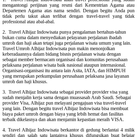
mengantongi perijinan yang resmi dari Kementrian Agama atau
Departemen Agama atas nama sendiri. Dengan begitu Anda pun
tidak perlu takut akan terlibat dengan travel-travel yang tidak
professional atau abal-abal.
2. Travel Alhijaz Indowisata punya pengalaman bertahun-tahun
bukan cuma dalam menyediakan pelayanan perjalanan ibadah
umroh dan haji akan tetapi juga perjalanan wisata umum yang lain.
Travel Umroh Alhijaz Indowisata pun makin menonjolkan
keberadaannya dalam bidang bisnis perjalanan wisata dengan
sebagai member bermacam organisasi dan komunitas perusahaan
pelaksana perjalanan wisata baik nasional ataupun internasional.
Organisasi-organisasi itu antara lain Asita, IATA, dan HIMPUH
yang merupakan perkumpulan perusahaan pelaksana jasa layanan
umroh dan haji khusus.
3. Travel Alhijaz Indowisata sebagai provider provider visa yang
sudah menjalin kerja sama dengan muassasah Arab Saudi. Sebagai
provider Visa, Alhijaz pun melayani pengajuan visa travel-travel
yang lain. Dengan begitu travel Alhijaz Indowisata bisa membuat
biaya paket umroh dengan biaya yang lebih hemat dan fasilitas
terbaik dikelasnya dan akan menjamin kepastian meraih VISA.
4. Travel Alhijaz Indowisata berkantor di gedung berlantai 4 milik
sendiri dan salah satu lantainya khusus difungsikan buat belajar