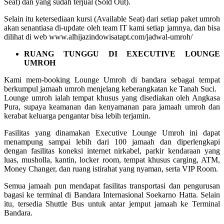
Seat) dan yang sudah terjual (Sold Out).
Selain itu ketersediaan kursi (Available Seat) dari setiap paket umroh
akan senantiasa di-update oleh team IT kami setiap jamnya, dan bisa
dilihat di web www.alhijazindowisatapt.com/jadwal-umroh/
RUANG TUNGGU DI EXECUTIVE LOUNGE
UMROH
Kami mem-booking Lounge Umroh di bandara sebagai tempat
berkumpul jamaah umroh menjelang keberangkatan ke Tanah Suci.
Lounge umroh ialah tempat khusus yang disediakan oleh Angkasa
Pura, supaya keamanan dan kenyamanan para jamaah umroh dan
kerabat keluarga pengantar bisa lebih terjamin.
Fasilitas yang dinamakan Executive Lounge Umroh ini dapat
menampung sampai lebih dari 100 jamaah dan diperlengkapi
dengan fasilitas koneksi internet nirkabel, parkir kendaraan yang
luas, musholla, kantin, locker room, tempat khusus carging, ATM,
Money Changer, dan ruang istirahat yang nyaman, serta VIP Room.
Semua jamaah pun mendapat fasilitas transportasi dan pengurusan
bagasi ke terminal di Bandara Internasional Soekarno Hatta. Selain
itu, tersedia Shuttle Bus untuk antar jemput jamaah ke Terminal
Bandara.