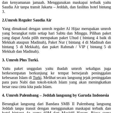
dan kenyamanan jamaah. Menggunakan maskapai terbaik yaitu
Saudia Air tanpa transit Jakarta – Jeddah, dan fasilitas hotel bintang
3.
2.Umroh Reguler Saudia Air
Yang dimaksud dengan umroh reguler Al Hijaz merupakan umroh
yang berangkat rutin setiap hari Sabtu dan Minggu. Pilihan paket
yang dapat Anda pilih merupakan paket Uhud ( bintang 4 baik di
Mekkah ataupun Madinah), Paket Nur ( bintang 4 di Madinah dan
bintang 5 di Mekkah), dan paket Rahmah / VIP ( bintang 5 di
Mekkah dan Madinah).
3. Umroh Plus Turki.
Yaitu paket unggulan yaitu ibadah umroh sekaligus juga
berkesempatan berkunjung ke tempat bersejarah peninggalan
kebesaran Islam di
Turki
. Melihat secara langsung jejak peninggalan
para para Nabi dan tokoh-tokoh Islam yang akan meningkatkan
besar rasa cinta kita pada Islam.
4. Umroh Palembang – Jeddah langsung by Garuda Indonesia
Berangkat langsung dari Bandara SMB II Palembang langsung
Jeddah tanpa transit dengan menggunakan maskapai terbaik dan
hotel bintang 4+ cuma 60M dari Masjidil Haram. Biaya cuma