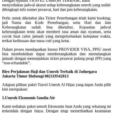
Dengan reputasi TRAVEL UMROH TERBAIK, kami
menyediakan jadwal akurat setiap keberangkatan umroh yang sudah
dilengkapi info nomer pesawat, hari dan jam keberangkatan.
Perlu untuk diketahui jika Ticket Penerbangan telah kami booking,
jadi Nama dan Kode Penerbangan, serta Hari dan Jam
Keberangkatan sudah bisa diketahui. Kepastian jadwal
keberangkatan tentu akan memberi rasa aman dan nyaman, serta
cocok buat calon jamaah yang memprioritaskan ketepatan waktu,
terikat kedinasan dan masa cuti yang ketat.
Dalam proses mendapatkan lisensi PROVIDER VISA, PPIU mesti
bisa membuktikan dapat memberangkatkan dan memulangkan
jamaah dengan menunjukkan ticket pesawat pulang pergi (PP) yang
“non-refundable”.
Biro Perjalanan Haji dan Umroh Terbaik di Jatinegara
Jakarta Timur Hubungi 082119542813
Adapun pilihan paket Travel Umroh Al Hijaz yang dapat Anda pilih
kini merupakan:
1.Umroh Ekonomis Saudia Air
Kami sediakan paket umroh Ekonomis buat Anda yang sekarang ini
terkendala dengan biaya. Dengan tetap memerhatikan keamanan