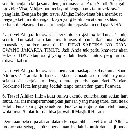
sudah menjalin kerja sama dengan muassasah Arab Saudi. Sebagai
provider Visa, Alhijaz pun melayani pengajuan visa travel-travel
yang lain. Dengan begitu travel Alhijaz Indowisata bisa membuat
biaya paket umroh dengan biaya yang lebih hemat dan fasilitas
terbaik dikelasnya dan akan menjamin kepastian mendapat VISA.
4. Travel Alhijaz Indowisata berkantor di gedung berlantai 4 milik
sendiri dan salah satu lantainya khusus dimanfaatkan buat belajar
manasik, yang beralamat di JL. DEWI SARTIKA NO. 239A,
CWANG JAKARTA TIMUR. Jadi Anda tak perlu khawatir akan
terkena TIPU atau uang yang sudah disetor untuk pergi umroh
dibawa kabur.
5. Travel Alhijaz Indowisata memakai maskapai kelas dunia Saudi
Airlines / Garuda Indonesia. Maka jamaah akan lebih nyaman
selama di perjalanan dengan rute penerbangan dari Bandara
Soekarno Hatta langsung Jeddah tanpa transit dan ganti Pesawat.
6. Travel Alhijaz Indowisata punya agenda penerbangan setiap hari
sabtu, hal ini mempertimbangkan jamaah yang mengambil cuti tidak
terlalu lama dan juga sanak saudara yang ingin antar lebih luang
waktunya. Sholat Jum’at bisa jadwal di Masjidil Haram
Demikian beberapa alasan dalam kenapa pilih Travel Umroh Alhijaz
Indowisata sebagai mitra perjalanan ibadah Umroh dan Haji anda.