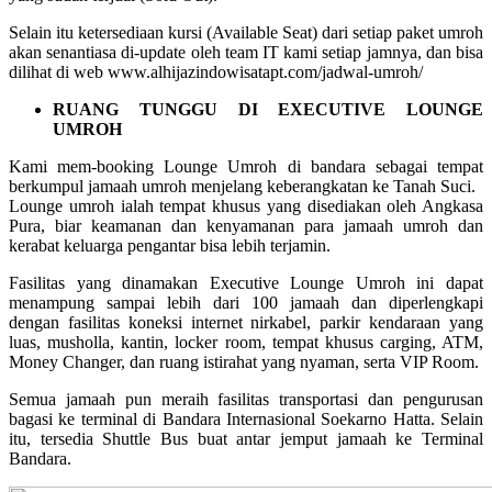
Selain itu ketersediaan kursi (Available Seat) dari setiap paket umroh
akan senantiasa di-update oleh team IT kami setiap jamnya, dan bisa
dilihat di web www.alhijazindowisatapt.com/jadwal-umroh/
RUANG TUNGGU DI EXECUTIVE LOUNGE
UMROH
Kami mem-booking Lounge Umroh di bandara sebagai tempat
berkumpul jamaah umroh menjelang keberangkatan ke Tanah Suci.
Lounge umroh ialah tempat khusus yang disediakan oleh Angkasa
Pura, biar keamanan dan kenyamanan para jamaah umroh dan
kerabat keluarga pengantar bisa lebih terjamin.
Fasilitas yang dinamakan Executive Lounge Umroh ini dapat
menampung sampai lebih dari 100 jamaah dan diperlengkapi
dengan fasilitas koneksi internet nirkabel, parkir kendaraan yang
luas, musholla, kantin, locker room, tempat khusus carging, ATM,
Money Changer, dan ruang istirahat yang nyaman, serta VIP Room.
Semua jamaah pun meraih fasilitas transportasi dan pengurusan
bagasi ke terminal di Bandara Internasional Soekarno Hatta. Selain
itu, tersedia Shuttle Bus buat antar jemput jamaah ke Terminal
Bandara.