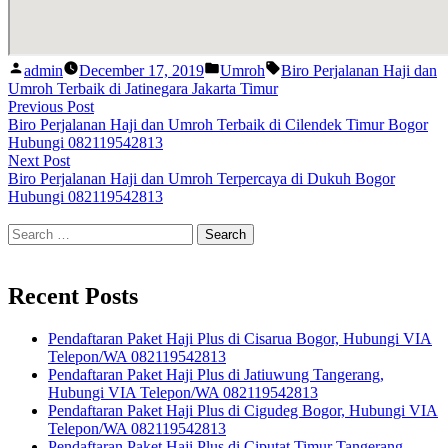
Posted
Posted
Tags:
admin
December 17, 2019
Umroh
Biro Perjalanan Haji dan
by
in
Umroh Terbaik di Jatinegara Jakarta Timur
Post
Previous
Previous Post
post:
Biro Perjalanan Haji dan Umroh Terbaik di Cilendek Timur Bogor
navigation
Hubungi 082119542813
Next
Next Post
post:
Biro Perjalanan Haji dan Umroh Terpercaya di Dukuh Bogor
Hubungi 082119542813
Search
for:
Recent Posts
Pendaftaran Paket Haji Plus di Cisarua Bogor, Hubungi VIA
Telepon/WA 082119542813
Pendaftaran Paket Haji Plus di Jatiuwung Tangerang,
Hubungi VIA Telepon/WA 082119542813
Pendaftaran Paket Haji Plus di Cigudeg Bogor, Hubungi VIA
Telepon/WA 082119542813
Pendaftaran Paket Haji Plus di Ciputat Timur Tangerang