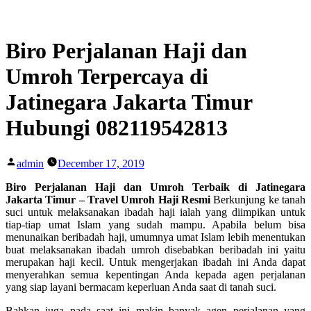
Skip
to
content
Biro Perjalanan Haji dan
Umroh Terpercaya di
Jatinegara Jakarta Timur
Hubungi 082119542813
Posted
admin
December 17, 2019
by
Biro Perjalanan Haji dan Umroh Terbaik di Jatinegara
Jakarta Timur – Travel Umroh Haji Resmi
Berkunjung ke tanah
suci untuk melaksanakan ibadah haji ialah yang diimpikan untuk
tiap-tiap umat Islam yang sudah mampu. Apabila belum bisa
menunaikan beribadah haji, umumnya umat Islam lebih menentukan
buat melaksanakan ibadah umroh disebabkan beribadah ini yaitu
merupakan haji kecil. Untuk mengerjakan ibadah ini Anda dapat
menyerahkan semua kepentingan Anda kepada agen perjalanan
yang siap layani bermacam keperluan Anda saat di tanah suci.
Bahkan juga pada saat ini makin banyak agen perjalanan yang