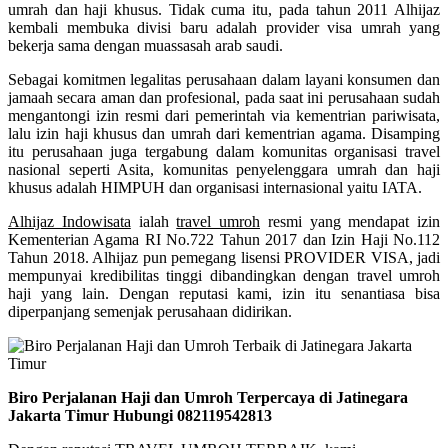
umrah dan haji khusus. Tidak cuma itu, pada tahun 2011 Alhijaz
kembali membuka divisi baru adalah provider visa umrah yang
bekerja sama dengan muassasah arab saudi.
Sebagai komitmen legalitas perusahaan dalam layani konsumen dan
jamaah secara aman dan profesional, pada saat ini perusahaan sudah
mengantongi izin resmi dari pemerintah via kementrian pariwisata,
lalu izin haji khusus dan umrah dari kementrian agama. Disamping
itu perusahaan juga tergabung dalam komunitas organisasi travel
nasional seperti Asita, komunitas penyelenggara umrah dan haji
khusus adalah HIMPUH dan organisasi internasional yaitu IATA.
Alhijaz Indowisata
ialah
travel umroh
resmi yang mendapat izin
Kementerian Agama RI No.722 Tahun 2017 dan Izin Haji No.112
Tahun 2018. Alhijaz pun pemegang lisensi PROVIDER VISA, jadi
mempunyai kredibilitas tinggi dibandingkan dengan travel umroh
haji yang lain. Dengan reputasi kami, izin itu senantiasa bisa
diperpanjang semenjak perusahaan didirikan.
Biro Perjalanan Haji dan Umroh Terpercaya di Jatinegara
Jakarta Timur Hubungi 082119542813