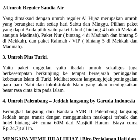
2.Umroh Reguler Saudia Air
Yang dimaksud dengan umroh reguler Al Hijaz merupakan umroh
yang berangkat rutin setiap hari Sabtu dan Minggu. Pilihan paket
yang dapat Anda pilih yaitu paket Uhud ( bintang 4 baik di Mekkah
ataupun Madinah), Paket Nur ( bintang 4 di Madinah dan bintang 5
di Mekkah), dan paket Rahmah / VIP ( bintang 5 di Mekkah dan
Madinah).
3. Umroh Plus Turki.
Yaitu paket unggulan yaitu ibadah umroh sekaligus juga
berkesempatan berkunjung ke tempat bersejarah peninggalan
kebesaran Islam di
Turki
. Melihat secara langsung jejak peninggalan
para para Nabi dan tokoh-tokoh Islam yang akan meningkatkan
besar rasa cinta kita pada Islam.
4. Umroh Palembang – Jeddah langsung by Garuda Indonesia
Berangkat langsung dari Bandara SMB II Palembang langsung
Jeddah tanpa transit dengan menggunakan maskapai terbaik dan
hotel bintang 4+ cuma 60M dari Masjidil Haram. Biaya cuma
Rp.24,7jt all in.
MENGAPA MEMILIHI ALHIJAZ | Biro Perjalanan Haji dan