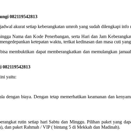
bungi 082119542813
akurat setiap keberangkatan umroh yang sudah dilengkapi info no
, hingga Nama dan Kode Penerbangan, serta Hari dan Jam Keberangkata
engedepankan ketepatan waktu, terikat kedinasan dan masa cuti yang 
isa membuktikan dapat memberangkatkan dan memulangkan jamaah d
i 082119542813
ni yaitu:
ala dengan biaya. Dengan tetap memerhatikan keamanan dan kenyama
angkat rutin setiap hari Sabtu dan Minggu. Pilihan paket yang dap
h), dan paket Rahmah / VIP ( bintang 5 di Mekkah dan Madinah).