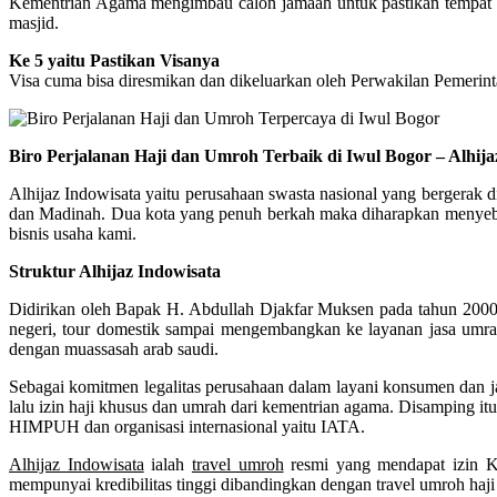
Kementrian Agama mengimbau calon jamaah untuk pastikan tempat peng
masjid.
Ke 5 yaitu Pastikan Visanya
Visa cuma bisa diresmikan dan dikeluarkan oleh Perwakilan Pemerint
Biro Perjalanan Haji dan Umroh Terbaik di Iwul Bogor – Alhij
Alhijaz Indowisata yaitu perusahaan swasta nasional yang bergerak d
dan Madinah. Dua kota yang penuh berkah maka diharapkan menyebar 
bisnis usaha kami.
Struktur Alhijaz Indowisata
Didirikan oleh Bapak H. Abdullah Djakfar Muksen pada tahun 2000. 
negeri, tour domestik sampai mengembangkan ke layanan jasa umrah
dengan muassasah arab saudi.
Sebagai komitmen legalitas perusahaan dalam layani konsumen dan ja
lalu izin haji khusus dan umrah dari kementrian agama. Disamping it
HIMPUH dan organisasi internasional yaitu IATA.
Alhijaz Indowisata
ialah
travel umroh
resmi yang mendapat izin 
mempunyai kredibilitas tinggi dibandingkan dengan travel umroh haji 