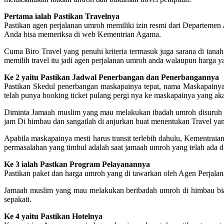
Pertama ialah Pastikan Travelnya
Pastikan agen perjalanan umroh memiliki izin resmi dari Departemen
Anda bisa memeriksa di web Kementrian Agama.
Cuma Biro Travel yang penuhi kriteria termasuk juga sarana di tanah s
memilih travel itu jadi agen perjalanan umroh anda walaupun harga ya
Ke 2 yaitu Pastikan Jadwal Penerbangan dan Penerbangannya
Pastikan Skedul penerbangan maskapainya tepat, nama Maskapainya j
telah punya booking ticket pulang pergi nya ke maskapainya yang akan
Diminta Jamaah muslim yang mau melakukan ibadah umroh disuruh un
jam Di himbau dan sangatlah di anjurkan buat menentukan Travel 
Apabila maskapainya mesti harus transit terlebih dahulu, Kementra
permasalahan yang timbul adalah saat jamaah umroh yang telah ada d
Ke 3 ialah Pastkan Program Pelayanannya
Pastikan paket dan harga umroh yang di tawarkan oleh Agen Perjalana
Jamaah muslim yang mau melakukan beribadah umroh di himbau biar l
sepakati.
Ke 4 yaitu Pastikan Hotelnya