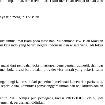
 tempat tidak boleh lebih dari 1 kilo meter dari tempat ibadah atau
ya izin mengurus Visa itu.
kota suci untuk umat islam pada masa nabi Muhammad saw. ialah Makkah
kata indo yang berarti negara Indonesia dan wisata yang jadi fokus
mulai dari penjualan ticket maskapai penerbangan domestik dan luar
 membuka divisi baru adalah provider visa umrah yang bekerja sama
gantongi izin resmi dari pemerintah melewati kementrian pariwisata,
 seperti Asita, komunitas penyelenggara umrah dan haji khusus adalah
Tahun 2018. Alhijaz pun pemegang lisensi PROVIDER VISA, jadi
 semenjak perusahaan didirikan.