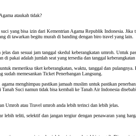
 Agama ataukah tidak?
uci yang bisa izin dari Kementrian Agama Republik Indonesia. Jika tida
ng di tawarkan begitu murah di banding dengan biro travel yang lain.
elas dan sesuai jam tanggal skedul keberangkatan umroh. Untuk past
 di pakai adalah jumlah seat yang tersedia dan tanggal keberangkatan 
tuk memeriksa tiket keberangkatan, waktu, tanggal dan pulangnya. Pa
yang sudah memesankan Ticket Penerbangan Langsung.
ian agama menghimpau pastikan jamaah muslim untuk pastikan penerba
i Tanah Suci namun tidak bisa kembali ke Tanah Air Indonesia diseba
n Umroh atau Travel umroh anda lebih terinci dan lebih jelas.
ebih teliti, selektif dan jangan tergiur dengan penawaran yang harg