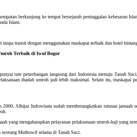
sempatan berkunjung ke tempat bersejarah peninggalan kebesaran Isl
pada Islam.
tanpa transit dengan menggunakan maskapai terbaik dan hotel bintang
roh Terbaik di Iwul Bogor
ai rute penerbangan langsung dari Indonesia menuju Tanah Suci, j
laksanaan ibadah umroh jadi lebih maksimal. Selain itu, maskapa
2000, Alhijaz Indowisata sudah memberangkatkan ratusan jamaah se
roh.
jamaah yang mengaharapkan pelayanan pelaksanaan umroh-haji yang s
n seorang Muthowif selama di Tanah Suci.