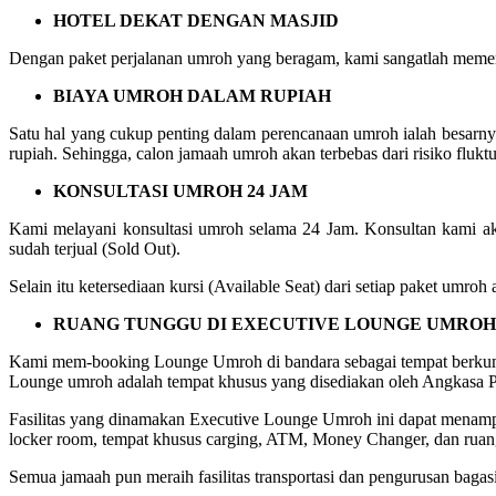
HOTEL DEKAT DENGAN MASJID
Dengan paket perjalanan umroh yang beragam, kami sangatlah memer
BIAYA UMROH DALAM RUPIAH
Satu hal yang cukup penting dalam perencanaan umroh ialah besarn
rupiah. Sehingga, calon jamaah umroh akan terbebas dari risiko fluktu
KONSULTASI UMROH 24 JAM
Kami melayani konsultasi umroh selama 24 Jam. Konsultan kami ak
sudah terjual (Sold Out).
Selain itu ketersediaan kursi (Available Seat) dari setiap paket umr
RUANG TUNGGU DI EXECUTIVE LOUNGE UMROH
Kami mem-booking Lounge Umroh di bandara sebagai tempat berkum
Lounge umroh adalah tempat khusus yang disediakan oleh Angkasa Pu
Fasilitas yang dinamakan Executive Lounge Umroh ini dapat menampung
locker room, tempat khusus carging, ATM, Money Changer, dan ruang
Semua jamaah pun meraih fasilitas transportasi dan pengurusan bagasi