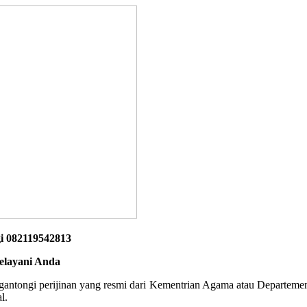
i 082119542813
elayani Anda
engantongi perijinan yang resmi dari Kementrian Agama atau Departeme
l.