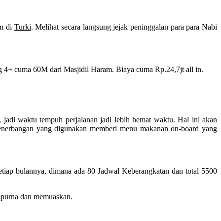
am di
Turki
. Melihat secara langsung jejak peninggalan para para Nabi
 4+ cuma 60M dari Masjidil Haram. Biaya cuma Rp.24,7jt all in.
adi waktu tempuh perjalanan jadi lebih hemat waktu. Hal ini akan
i penerbangan yang digunakan memberi menu makanan on-board yang
tiap bulannya, dimana ada 80 Jadwal Keberangkatan dan total 5500
empurna dan memuaskan.