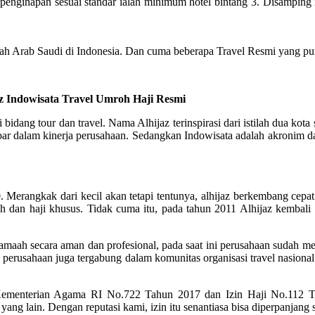
inapan sesuai standar ialah minimum hotel bintang 3. Disamping itu,
ah Arab Saudi di Indonesia. Dan cuma beberapa Travel Resmi yang pun
az Indowisata Travel Umroh Haji Resmi
i bidang tour dan travel. Nama Alhijaz terinspirasi dari istilah dua 
dalam kinerja perusahaan. Sedangkan Indowisata adalah akronim dari 
Merangkak dari kecil akan tetapi tentunya, alhijaz berkembang cepat 
 dan haji khusus. Tidak cuma itu, pada tahun 2011 Alhijaz kembali
maah secara aman dan profesional, pada saat ini perusahaan sudah men
u perusahaan juga tergabung dalam komunitas organisasi travel nasional
Kementerian Agama RI No.722 Tahun 2017 dan Izin Haji No.112 
yang lain. Dengan reputasi kami, izin itu senantiasa bisa diperpanjang