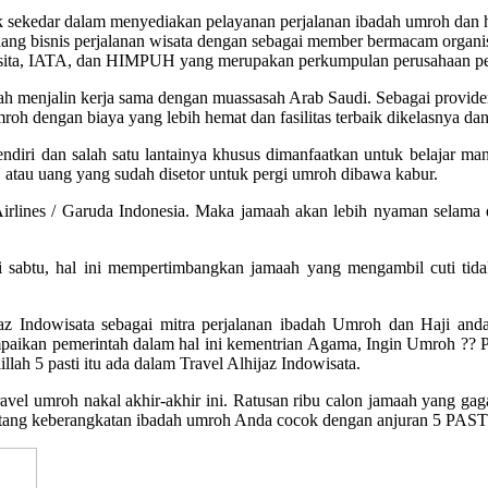
k sekedar dalam menyediakan pelayanan perjalanan ibadah umroh dan h
ng bisnis perjalanan wisata dengan sebagai member bermacam organisa
ain Asita, IATA, dan HIMPUH yang merupakan perkumpulan perusahaan pe
ah menjalin kerja sama dengan muassasah Arab Saudi. Sebagai provider 
mroh dengan biaya yang lebih hemat dan fasilitas terbaik dikelasnya
lik sendiri dan salah satu lantainya khusus dimanfaatkan untuk bel
tau uang yang sudah disetor untuk pergi umroh dibawa kabur.
Airlines / Garuda Indonesia. Maka jamaah akan lebih nyaman selama 
i sabtu, hal ini mempertimbangkan jamaah yang mengambil cuti tidak
az Indowisata sebagai mitra perjalanan ibadah Umroh dan Haji and
paikan pemerintah dalam hal ini kementrian Agama, Ingin Umroh ?? Pas
lah 5 pasti itu ada dalam Travel Alhijaz Indowisata.
el umroh nakal akhir-akhir ini. Ratusan ribu calon jamaah yang gaga
entang keberangkatan ibadah umroh Anda cocok dengan anjuran 5 PAS