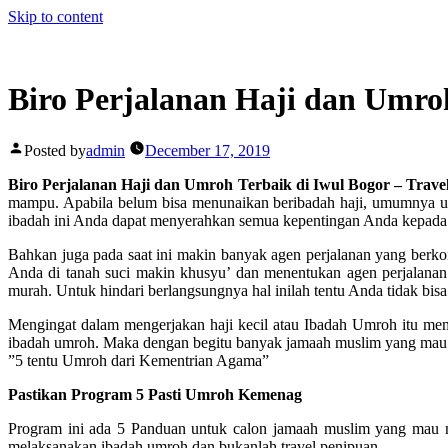
Skip to content
Biro Perjalanan Haji dan Umro
Posted by
admin
December 17, 2019
Biro Perjalanan Haji dan Umroh Terbaik di Iwul Bogor – Trav
mampu. Apabila belum bisa menunaikan beribadah haji, umumnya um
ibadah ini Anda dapat menyerahkan semua kepentingan Anda kepada a
Bahkan juga pada saat ini makin banyak agen perjalanan yang berk
Anda di tanah suci makin khusyu’ dan menentukan agen perjalanan
murah. Untuk hindari berlangsungnya hal inilah tentu Anda tidak bisa
Mengingat dalam mengerjakan haji kecil atau Ibadah Umroh itu 
ibadah umroh. Maka dengan begitu banyak jamaah muslim yang mau 
”5 tentu Umroh dari Kementrian Agama”
Pastikan Program 5 Pasti Umroh Kemenag
Program ini ada 5 Panduan untuk calon jamaah muslim yang mau 
melaksanakan ibadah umroh dan bukanlah travel penipuan.