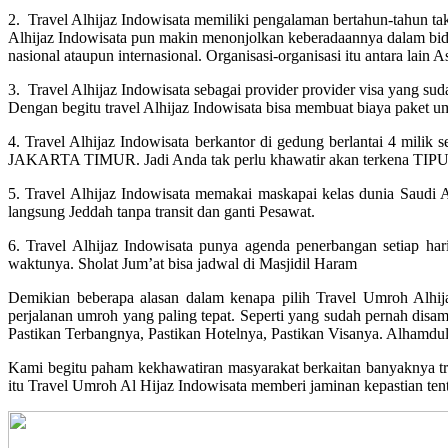
2. Travel Alhijaz Indowisata memiliki pengalaman bertahun-tahun ta
Alhijaz Indowisata pun makin menonjolkan keberadaannya dalam bida
nasional ataupun internasional. Organisasi-organisasi itu antara l
3. Travel Alhijaz Indowisata sebagai provider provider visa yang sud
Dengan begitu travel Alhijaz Indowisata bisa membuat biaya paket u
4. Travel Alhijaz Indowisata berkantor di gedung berlantai 4 mi
JAKARTA TIMUR. Jadi Anda tak perlu khawatir akan terkena TIPU a
5. Travel Alhijaz Indowisata memakai maskapai kelas dunia Saudi 
langsung Jeddah tanpa transit dan ganti Pesawat.
6. Travel Alhijaz Indowisata punya agenda penerbangan setiap har
waktunya. Sholat Jum’at bisa jadwal di Masjidil Haram
Demikian beberapa alasan dalam kenapa pilih Travel Umroh Alhij
perjalanan umroh yang paling tepat. Seperti yang sudah pernah disam
Pastikan Terbangnya, Pastikan Hotelnya, Pastikan Visanya. Alhamdulil
Kami begitu paham kekhawatiran masyarakat berkaitan banyaknya trav
itu Travel Umroh Al Hijaz Indowisata memberi jaminan kepastian t