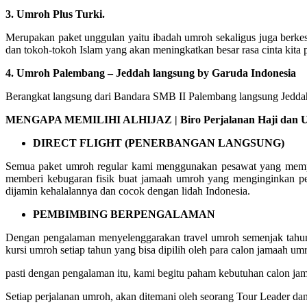
3. Umroh Plus Turki.
Merupakan paket unggulan yaitu ibadah umroh sekaligus juga berke
dan tokoh-tokoh Islam yang akan meningkatkan besar rasa cinta kita 
4. Umroh Palembang – Jeddah langsung by Garuda Indonesia
Berangkat langsung dari Bandara SMB II Palembang langsung Jeddah 
MENGAPA MEMILIHI ALHIJAZ | Biro Perjalanan Haji dan Um
DIRECT FLIGHT (PENERBANGAN LANGSUNG)
Semua paket umroh regular kami menggunakan pesawat yang mempuny
memberi kebugaran fisik buat jamaah umroh yang menginginkan pe
dijamin kehalalannya dan cocok dengan lidah Indonesia.
PEMBIMBING BERPENGALAMAN
Dengan pengalaman menyelenggarakan travel umroh semenjak tahun 
kursi umroh setiap tahun yang bisa dipilih oleh para calon jamaah um
pasti dengan pengalaman itu, kami begitu paham kebutuhan calon 
Setiap perjalanan umroh, akan ditemani oleh seorang Tour Leader da