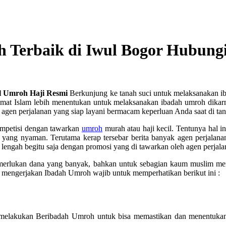
h Terbaik di Iwul Bogor Hubung
el Umroh Haji Resmi
Berkunjung ke tanah suci untuk melaksanakan iba
at Islam lebih menentukan untuk melaksanakan ibadah umroh dikarna
gen perjalanan yang siap layani bermacam keperluan Anda saat di tan
ompetisi dengan tawarkan
umroh
murah atau haji kecil. Tentunya hal 
 yang nyaman. Terutama kerap tersebar berita banyak agen perjalan
 lengah begitu saja dengan promosi yang di tawarkan oleh agen perjala
memerlukan dana yang banyak, bahkan untuk sebagian kaum muslim 
mengerjakan Ibadah Umroh wajib untuk memperhatikan berikut ini :
melakukan Beribadah Umroh untuk bisa memastikan dan menentukan