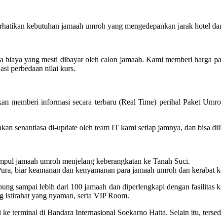
hatikan kebutuhan jamaah umroh yang mengedepankan jarak hotel dan 
ya biaya yang mesti dibayar oleh calon jamaah. Kami memberi harga 
asi perbedaan nilai kurs.
an memberi informasi secara terbaru (Real Time) perihal Paket Umro
oh akan senantiasa di-update oleh team IT kami setiap jamnya, dan bisa
pul jamaah umroh menjelang keberangkatan ke Tanah Suci.
ra, biar keamanan dan kenyamanan para jamaah umroh dan kerabat kelu
 sampai lebih dari 100 jamaah dan diperlengkapi dengan fasilitas kone
 istirahat yang nyaman, serta VIP Room.
 ke terminal di Bandara Internasional Soekarno Hatta. Selain itu, ters