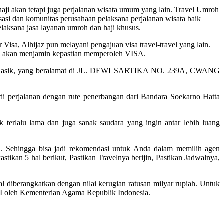
aji akan tetapi juga perjalanan wisata umum yang lain. Travel Umroh
si dan komunitas perusahaan pelaksana perjalanan wisata baik
laksana jasa layanan umroh dan haji khusus.
Visa, Alhijaz pun melayani pengajuan visa travel-travel yang lain.
 dan akan menjamin kepastian memperoleh VISA.
ajar manasik, yang beralamat di JL. DEWI SARTIKA NO. 239A, CWANG
di perjalanan dengan rute penerbangan dari Bandara Soekarno Hatta
 terlalu lama dan juga sanak saudara yang ingin antar lebih luang
a. Sehingga bisa jadi rekomendasi untuk Anda dalam memilih agen
tikan 5 hal berikut, Pastikan Travelnya berijin, Pastikan Jadwalnya,
l diberangkatkan dengan nilai kerugian ratusan milyar rupiah. Untuk
TI oleh Kementerian Agama Republik Indonesia.