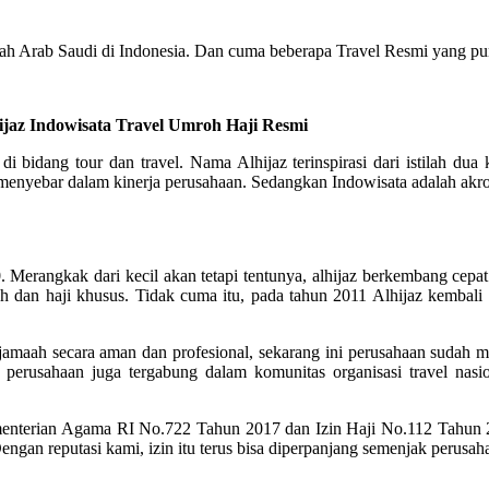
ah Arab Saudi di Indonesia. Dan cuma beberapa Travel Resmi yang pun
ijaz Indowisata Travel Umroh Haji Resmi
 di bidang tour dan travel. Nama Alhijaz terinspirasi dari istilah 
nyebar dalam kinerja perusahaan. Sedangkan Indowisata adalah akronim
Merangkak dari kecil akan tetapi tentunya, alhijaz berkembang cepat 
 dan haji khusus. Tidak cuma itu, pada tahun 2011 Alhijaz kembali
maah secara aman dan profesional, sekarang ini perusahaan sudah men
 perusahaan juga tergabung dalam komunitas organisasi travel nasio
menterian Agama RI No.722 Tahun 2017 dan Izin Haji No.112 Tahu
Dengan reputasi kami, izin itu terus bisa diperpanjang semenjak perusah