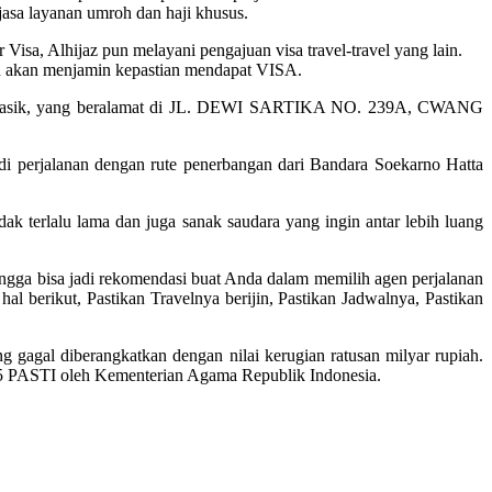
jasa layanan umroh dan haji khusus.
Visa, Alhijaz pun melayani pengajuan visa travel-travel yang lain.
dan akan menjamin kepastian mendapat VISA.
ajar manasik, yang beralamat di JL. DEWI SARTIKA NO. 239A, CWANG
di perjalanan dengan rute penerbangan dari Bandara Soekarno Hatta
k terlalu lama dan juga sanak saudara yang ingin antar lebih luang
ngga bisa jadi rekomendasi buat Anda dalam memilih agen perjalanan
l berikut, Pastikan Travelnya berijin, Pastikan Jadwalnya, Pastikan
g gagal diberangkatkan dengan nilai kerugian ratusan milyar rupiah.
 5 PASTI oleh Kementerian Agama Republik Indonesia.