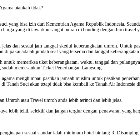
 Agama ataukah tidak?
uci yang bisa izin dari Kementrian Agama Republik Indonesia. Seandainy
n harga yang di tawarkan sangat murah di banding dengan biro travel y
elas dan sesuai jam tanggal skedul keberangkatan umroh. Untuk past
 di pakai adalah jumlah seat yang tersedia dan tanggal keberangkatan 
untuk memeriksa tiket keberangkatan, waktu, tanggal dan pulangnya. 
ng sudah memesankan Ticket Penerbangan Langsung.
ian agama menghimpau pastikan jamaah muslim untuk pastikan penerba
di Tanah Suci akan tetapi tidak bisa kembali ke Tanah Air Indonesia 
n Umroh atau Travel umroh anda lebih terinci dan lebih jelas.
lebih teliti, selektif dan jangan tergiur dengan penawaran yang har
inapan sesuai standar ialah minimum hotel bintang 3. Disamping itu,