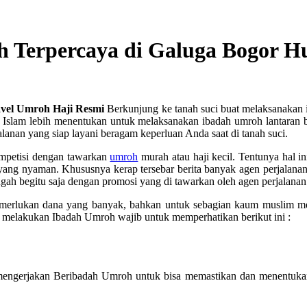
h Terpercaya di Galuga Bogor 
avel Umroh Haji Resmi
Berkunjung ke tanah suci buat melaksanakan i
slam lebih menentukan untuk melaksanakan ibadah umroh lantaran ber
nan yang siap layani beragam keperluan Anda saat di tanah suci.
ompetisi dengan tawarkan
umroh
murah atau haji kecil. Tentunya hal 
yang nyaman. Khususnya kerap tersebar berita banyak agen perjalana
ngah begitu saja dengan promosi yang di tawarkan oleh agen perjalanan
memerlukan dana yang banyak, bahkan untuk sebagian kaum muslim
melakukan Ibadah Umroh wajib untuk memperhatikan berikut ini :
mengerjakan Beribadah Umroh untuk bisa memastikan dan menentukan