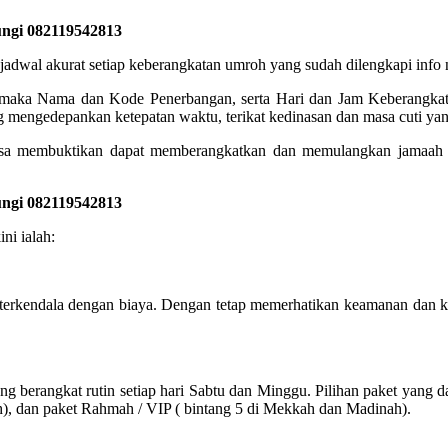
ungi 082119542813
akurat setiap keberangkatan umroh yang sudah dilengkapi info no
, maka Nama dan Kode Penerbangan, serta Hari dan Jam Keberangkata
 mengedepankan ketepatan waktu, terikat kedinasan dan masa cuti yan
a membuktikan dapat memberangkatkan dan memulangkan jamaah de
ungi 082119542813
ni ialah:
terkendala dengan biaya. Dengan tetap memerhatikan keamanan dan 
berangkat rutin setiap hari Sabtu dan Minggu. Pilihan paket yang da
h), dan paket Rahmah / VIP ( bintang 5 di Mekkah dan Madinah).