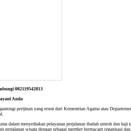
Hubungi 082119542813
layani Anda
engantongi perijinan yang resmi dari Kementrian Agama atau Departeme
l.
uma dalam menyediakan pelayanan perjalanan ibadah umroh dan haji ta
s perjalanan wisata dengan sebagai member bermacam organisasi dan k