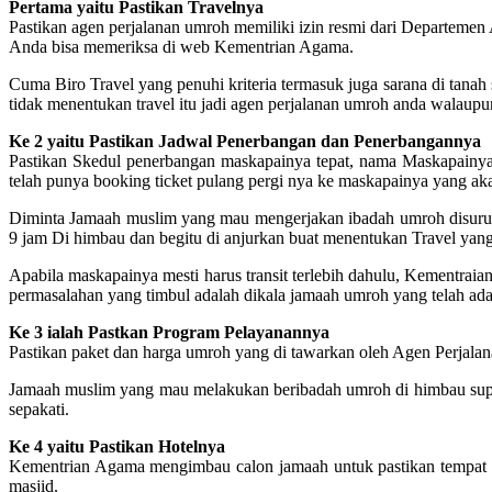
Pertama yaitu Pastikan Travelnya
Pastikan agen perjalanan umroh memiliki izin resmi dari Departemen
Anda bisa memeriksa di web Kementrian Agama.
Cuma Biro Travel yang penuhi kriteria termasuk juga sarana di tanah s
tidak menentukan travel itu jadi agen perjalanan umroh anda walaupu
Ke 2 yaitu Pastikan Jadwal Penerbangan dan Penerbangannya
Pastikan Skedul penerbangan maskapainya tepat, nama Maskapainya j
telah punya booking ticket pulang pergi nya ke maskapainya yang akan
Diminta Jamaah muslim yang mau mengerjakan ibadah umroh disuruh 
9 jam Di himbau dan begitu di anjurkan buat menentukan Travel ya
Apabila maskapainya mesti harus transit terlebih dahulu, Kementra
permasalahan yang timbul adalah dikala jamaah umroh yang telah ada 
Ke 3 ialah Pastkan Program Pelayanannya
Pastikan paket dan harga umroh yang di tawarkan oleh Agen Perjalana
Jamaah muslim yang mau melakukan beribadah umroh di himbau supaya 
sepakati.
Ke 4 yaitu Pastikan Hotelnya
Kementrian Agama mengimbau calon jamaah untuk pastikan tempat peng
masjid.