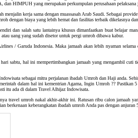
, IATA, dan HIMPUH yang merupakan perkumpulan perusahaan pelaksana 
ah menjalin kerja sama dengan muassasah Arab Saudi. Sebagai provider 
mroh dengan biaya yang lebih hemat dan fasilitas terbaik dikelasnya 
lik sendiri dan salah satu lantainya khusus dimanfaatkan buat bel
tau uang yang sudah disetor untuk pergi umroh dibawa kabur.
Airlines / Garuda Indonesia. Maka jamaah akan lebih nyaman selama 
hari sabtu, hal ini mempertimbangkan jamaah yang mengambil cuti tida
Indowisata sebagai mitra perjalanan ibadah Umroh dan Haji anda. Sehi
erintah dalam hal ini kementrian Agama, Ingin Umroh ?? Pastikan 5 ha
ti itu ada di dalam Travel Alhijaz Indowisata.
a travel umroh nakal akhir-akhir ini. Ratusan ribu calon jamaah yan
tian berkenaan keberangkatan ibadah umroh Anda pas dengan anjuran