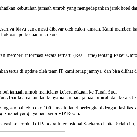
hatikan kebutuhan jamaah umroh yang mengedepankan jarak hotel dan 
esarnya biaya yang mesti dibayar oleh calon jamaah. Kami memberi h
fluktuasi perbedaan nilai kurs.
an memberi informasi secara terbaru (Real Time) tentang Paket Umro
oh akan terus di-update oleh team IT kami setiap jamnya, dan bisa dilih
pul jamaah umroh menjelang keberangkatan ke Tanah Suci.
ra, biar keamanan dan kenyamanan para jamaah umroh dan kerabat kelu
 sampai lebih dari 100 jamaah dan diperlengkapi dengan fasilitas kone
 istirahat yang nyaman, serta VIP Room.
gasi ke terminal di Bandara Internasional Soekarno Hatta. Selain itu,