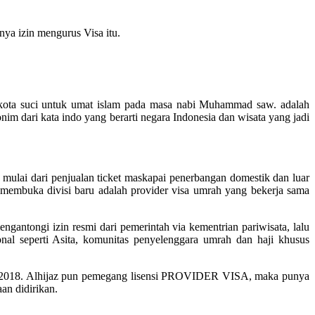
ya izin mengurus Visa itu.
dua kota suci untuk umat islam pada masa nabi Muhammad saw. adalah
 dari kata indo yang berarti negara Indonesia dan wisata yang jadi
mulai dari penjualan ticket maskapai penerbangan domestik dan luar
 membuka divisi baru adalah provider visa umrah yang bekerja sama
gantongi izin resmi dari pemerintah via kementrian pariwisata, lalu
nal seperti Asita, komunitas penyelenggara umrah dan haji khusus
n 2018. Alhijaz pun pemegang lisensi PROVIDER VISA, maka punya
aan didirikan.