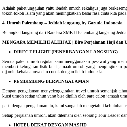
Adalah paket unggulan yaitu ibadah umroh sekaligus juga berkesemp
tokoh-tokoh Islam yang akan meningkatkan besar rasa cinta kita pada
4. Umroh Palembang – Jeddah langsung by Garuda Indonesia
Berangkat langsung dari Bandara SMB II Palembang langsung Jeddah 
MENGAPA MEMILIHI ALHIJAZ | Biro Perjalanan Haji dan Um
DIRECT FLIGHT (PENERBANGAN LANGSUNG)
Semua paket umroh regular kami menggunakan pesawat yang mempuny
memberi kebugaran fisik buat jamaah umroh yang menginginkan pe
dijamin kehalalannya dan cocok dengan lidah Indonesia.
PEMBIMBING BERPENGALAMAN
Dengan pengalaman menyelenggarakan travel umroh semenjak tahun 
kursi umroh setiap tahun yang bisa dipilih oleh para calon jamaah um
pasti dengan pengalaman itu, kami sangatlah mengetahui kebutuhan
Setiap perjalanan umroh, akan ditemani oleh seorang Tour Leader da
HOTEL DEKAT DENGAN MASJID