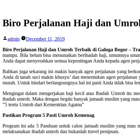
Skip
to
content
Biro Perjalanan Haji dan Umro
Posted
admin
December 11, 2019
by
Biro Perjalanan Haji dan Umroh Terbaik di Galuga Bogor – Tr
mampu. Bila belum bisa menunaikan beribadah haji, umumnya umat I
Anda dapat menyerahkan semua kepentingan Anda kepada agen perjala
Bahkan juga sekarang ini makin banyak agen perjalanan yang berk
Anda di tanah suci makin khusyu’ dan menentukan agen perjalanan 
murah. Untuk hindari berlangsungnya hal ini pasti Anda tidak bisa le
Mengingat dalam mengerjakan haji kecil atau Ibadah Umroh itu 
ibadah umroh. Maka dengan begitu banyak jamaah muslim yang mau 
”5 tentu Umroh dari Kementrian Agama”
Pastikan Program 5 Pasti Umroh Kemenag
Program ini ada 5 Panduan untuk calon jamaah muslim yang mau 
melaksanakan ibadah umroh dan bukanlah travel penipuan.