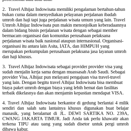
2. Travel Alhijaz Indowisata memiliki pengalaman bertahun-tahun
bukan cuma dalam menyediakan pelayanan perjalanan ibadah
umroh dan haji tapi juga perjalanan wisata umum yang lain. Travel
Umroh Alhijaz Indowisata pun makin menonjolkan keberadaannya
dalam bidang bisnis perjalanan wisata dengan sebagai member
bermacam organisasi dan komunitas perusahaan pelaksana
perjalanan wisata baik nasional ataupun internasional. Organisasi-
organisasi itu antara lain Asita, IATA, dan HIMPUH yang
merupakan perkumpulan perusahaan pelaksana jasa layanan umroh
dan haji khusus.
3. Travel Alhijaz Indowisata sebagai provider provider visa yang
sudah menjalin kerja sama dengan muassasah Arab Saudi. Sebagai
provider Visa, Alhijaz pun melayani pengajuan visa travel-travel
yang lain. Dengan begitu travel Alhijaz Indowisata bisa membuat
biaya paket umroh dengan biaya yang lebih hemat dan fasilitas
terbaik dikelasnya dan akan menjamin kepastian mendapat VISA.
4. Travel Alhijaz Indowisata berkantor di gedung berlantai 4 milik
sendiri dan salah satu lantainya khusus digunakan buat belajar
manasik, yang beralamat di JL. DEWI SARTIKA NO. 239A,
CWANG JAKARTA TIMUR. Jadi Anda tak perlu khawatir akan
terkena TIPU atau uang yang sudah disetor untuk pergi umroh
dibawa kabur.