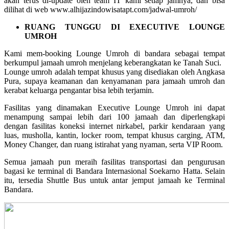
akan terus di-update oleh team IT kami setiap jamnya, dan bisa
dilihat di web www.alhijazindowisatapt.com/jadwal-umroh/
RUANG TUNGGU DI EXECUTIVE LOUNGE
UMROH
Kami mem-booking Lounge Umroh di bandara sebagai tempat
berkumpul jamaah umroh menjelang keberangkatan ke Tanah Suci.
Lounge umroh adalah tempat khusus yang disediakan oleh Angkasa
Pura, supaya keamanan dan kenyamanan para jamaah umroh dan
kerabat keluarga pengantar bisa lebih terjamin.
Fasilitas yang dinamakan Executive Lounge Umroh ini dapat
menampung sampai lebih dari 100 jamaah dan diperlengkapi
dengan fasilitas koneksi internet nirkabel, parkir kendaraan yang
luas, musholla, kantin, locker room, tempat khusus carging, ATM,
Money Changer, dan ruang istirahat yang nyaman, serta VIP Room.
Semua jamaah pun meraih fasilitas transportasi dan pengurusan
bagasi ke terminal di Bandara Internasional Soekarno Hatta. Selain
itu, tersedia Shuttle Bus untuk antar jemput jamaah ke Terminal
Bandara.