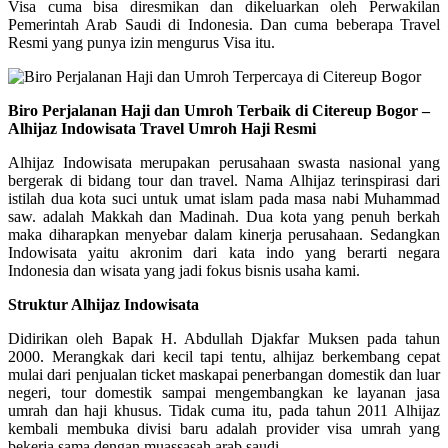
Visa cuma bisa diresmikan dan dikeluarkan oleh Perwakilan
Pemerintah Arab Saudi di Indonesia. Dan cuma beberapa Travel
Resmi yang punya izin mengurus Visa itu.
Biro Perjalanan Haji dan Umroh Terbaik di Citereup Bogor –
Alhijaz Indowisata Travel Umroh Haji Resmi
Alhijaz Indowisata merupakan perusahaan swasta nasional yang
bergerak di bidang tour dan travel. Nama Alhijaz terinspirasi dari
istilah dua kota suci untuk umat islam pada masa nabi Muhammad
saw. adalah Makkah dan Madinah. Dua kota yang penuh berkah
maka diharapkan menyebar dalam kinerja perusahaan. Sedangkan
Indowisata yaitu akronim dari kata indo yang berarti negara
Indonesia dan wisata yang jadi fokus bisnis usaha kami.
Struktur Alhijaz Indowisata
Didirikan oleh Bapak H. Abdullah Djakfar Muksen pada tahun
2000. Merangkak dari kecil tapi tentu, alhijaz berkembang cepat
mulai dari penjualan ticket maskapai penerbangan domestik dan luar
negeri, tour domestik sampai mengembangkan ke layanan jasa
umrah dan haji khusus. Tidak cuma itu, pada tahun 2011 Alhijaz
kembali membuka divisi baru adalah provider visa umrah yang
bekerja sama dengan muassasah arab saudi.