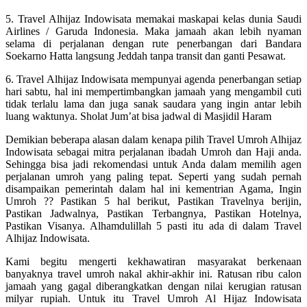
5. Travel Alhijaz Indowisata memakai maskapai kelas dunia Saudi
Airlines / Garuda Indonesia. Maka jamaah akan lebih nyaman
selama di perjalanan dengan rute penerbangan dari Bandara
Soekarno Hatta langsung Jeddah tanpa transit dan ganti Pesawat.
6. Travel Alhijaz Indowisata mempunyai agenda penerbangan setiap
hari sabtu, hal ini mempertimbangkan jamaah yang mengambil cuti
tidak terlalu lama dan juga sanak saudara yang ingin antar lebih
luang waktunya. Sholat Jum’at bisa jadwal di Masjidil Haram
Demikian beberapa alasan dalam kenapa pilih Travel Umroh Alhijaz
Indowisata sebagai mitra perjalanan ibadah Umroh dan Haji anda.
Sehingga bisa jadi rekomendasi untuk Anda dalam memilih agen
perjalanan umroh yang paling tepat. Seperti yang sudah pernah
disampaikan pemerintah dalam hal ini kementrian Agama, Ingin
Umroh ?? Pastikan 5 hal berikut, Pastikan Travelnya berijin,
Pastikan Jadwalnya, Pastikan Terbangnya, Pastikan Hotelnya,
Pastikan Visanya. Alhamdulillah 5 pasti itu ada di dalam Travel
Alhijaz Indowisata.
Kami begitu mengerti kekhawatiran masyarakat berkenaan
banyaknya travel umroh nakal akhir-akhir ini. Ratusan ribu calon
jamaah yang gagal diberangkatkan dengan nilai kerugian ratusan
milyar rupiah. Untuk itu Travel Umroh Al Hijaz Indowisata