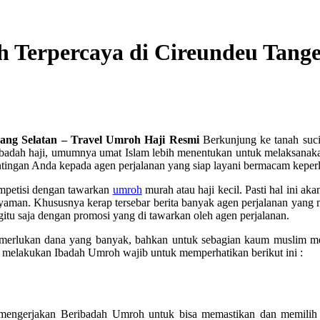
h Terpercaya di Cireundeu Tang
rang Selatan – Travel Umroh Haji Resmi
Berkunjung ke tanah suci
adah haji, umumnya umat Islam lebih menentukan untuk melaksanakan 
ngan Anda kepada agen perjalanan yang siap layani bermacam keperlu
ompetisi dengan tawarkan
umroh
murah atau haji kecil. Pasti hal ini 
yaman. Khususnya kerap tersebar berita banyak agen perjalanan yang
gitu saja dengan promosi yang di tawarkan oleh agen perjalanan.
memerlukan dana yang banyak, bahkan untuk sebagian kaum muslim
melakukan Ibadah Umroh wajib untuk memperhatikan berikut ini :
mengerjakan Beribadah Umroh untuk bisa memastikan dan memilih 