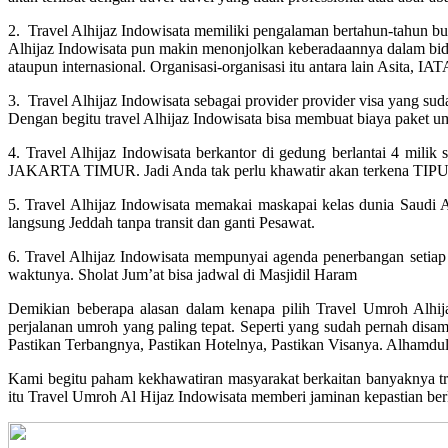
2. Travel Alhijaz Indowisata memiliki pengalaman bertahun-tahun b
Alhijaz Indowisata pun makin menonjolkan keberadaannya dalam bida
ataupun internasional. Organisasi-organisasi itu antara lain Asita
3. Travel Alhijaz Indowisata sebagai provider provider visa yang sud
Dengan begitu travel Alhijaz Indowisata bisa membuat biaya paket u
4. Travel Alhijaz Indowisata berkantor di gedung berlantai 4 mi
JAKARTA TIMUR. Jadi Anda tak perlu khawatir akan terkena TIPU a
5. Travel Alhijaz Indowisata memakai maskapai kelas dunia Saudi 
langsung Jeddah tanpa transit dan ganti Pesawat.
6. Travel Alhijaz Indowisata mempunyai agenda penerbangan setiap 
waktunya. Sholat Jum’at bisa jadwal di Masjidil Haram
Demikian beberapa alasan dalam kenapa pilih Travel Umroh Alhij
perjalanan umroh yang paling tepat. Seperti yang sudah pernah disam
Pastikan Terbangnya, Pastikan Hotelnya, Pastikan Visanya. Alhamdulil
Kami begitu paham kekhawatiran masyarakat berkaitan banyaknya trav
itu Travel Umroh Al Hijaz Indowisata memberi jaminan kepastian b