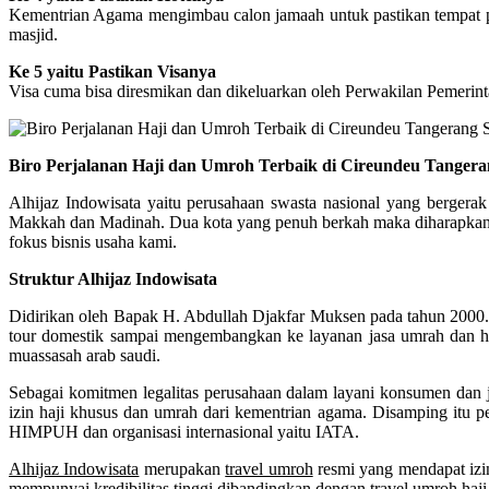
Kementrian Agama mengimbau calon jamaah untuk pastikan tempat peng
masjid.
Ke 5 yaitu Pastikan Visanya
Visa cuma bisa diresmikan dan dikeluarkan oleh Perwakilan Pemerint
Biro Perjalanan Haji dan Umroh Terbaik di Cireundeu Tangeran
Alhijaz Indowisata yaitu perusahaan swasta nasional yang bergerak
Makkah dan Madinah. Dua kota yang penuh berkah maka diharapkan me
fokus bisnis usaha kami.
Struktur Alhijaz Indowisata
Didirikan oleh Bapak H. Abdullah Djakfar Muksen pada tahun 2000. M
tour domestik sampai mengembangkan ke layanan jasa umrah dan ha
muassasah arab saudi.
Sebagai komitmen legalitas perusahaan dalam layani konsumen dan ja
izin haji khusus dan umrah dari kementrian agama. Disamping itu pe
HIMPUH dan organisasi internasional yaitu IATA.
Alhijaz Indowisata
merupakan
travel umroh
resmi yang mendapat iz
mempunyai kredibilitas tinggi dibandingkan dengan travel umroh haji 