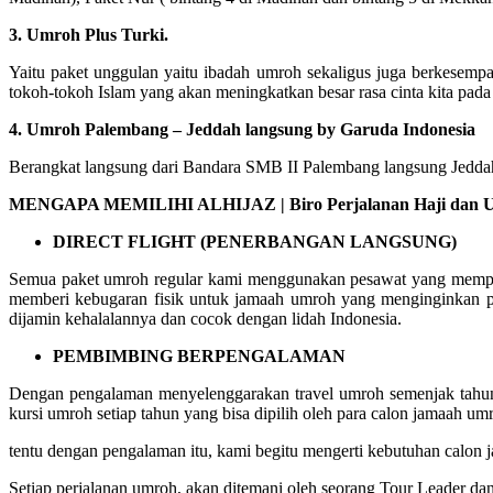
3. Umroh Plus Turki.
Yaitu paket unggulan yaitu ibadah umroh sekaligus juga berkesempa
tokoh-tokoh Islam yang akan meningkatkan besar rasa cinta kita pada
4. Umroh Palembang – Jeddah langsung by Garuda Indonesia
Berangkat langsung dari Bandara SMB II Palembang langsung Jeddah 
MENGAPA MEMILIHI ALHIJAZ | Biro Perjalanan Haji dan Umr
DIRECT FLIGHT (PENERBANGAN LANGSUNG)
Semua paket umroh regular kami menggunakan pesawat yang mempuny
memberi kebugaran fisik untuk jamaah umroh yang menginginkan p
dijamin kehalalannya dan cocok dengan lidah Indonesia.
PEMBIMBING BERPENGALAMAN
Dengan pengalaman menyelenggarakan travel umroh semenjak tahun 
kursi umroh setiap tahun yang bisa dipilih oleh para calon jamaah um
tentu dengan pengalaman itu, kami begitu mengerti kebutuhan calo
Setiap perjalanan umroh, akan ditemani oleh seorang Tour Leader da