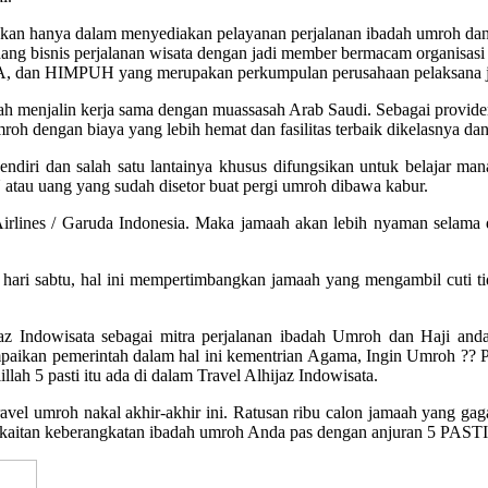
ukan hanya dalam menyediakan pelayanan perjalanan ibadah umroh dan 
ng bisnis perjalanan wisata dengan jadi member bermacam organisasi 
, IATA, dan HIMPUH yang merupakan perkumpulan perusahaan pelaksana 
ah menjalin kerja sama dengan muassasah Arab Saudi. Sebagai provider 
mroh dengan biaya yang lebih hemat dan fasilitas terbaik dikelasnya 
lik sendiri dan salah satu lantainya khusus difungsikan untuk bel
tau uang yang sudah disetor buat pergi umroh dibawa kabur.
Airlines / Garuda Indonesia. Maka jamaah akan lebih nyaman selama 
hari sabtu, hal ini mempertimbangkan jamaah yang mengambil cuti tida
az Indowisata sebagai mitra perjalanan ibadah Umroh dan Haji and
paikan pemerintah dalam hal ini kementrian Agama, Ingin Umroh ?? Pas
lah 5 pasti itu ada di dalam Travel Alhijaz Indowisata.
el umroh nakal akhir-akhir ini. Ratusan ribu calon jamaah yang gaga
erkaitan keberangkatan ibadah umroh Anda pas dengan anjuran 5 PAST