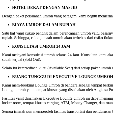
HOTEL DEKAT DENGAN MASJID
Dengan paket perjalanan umroh yang beragam, kami begitu memerhati
BIAYA UMROH DALAM RUPIAH
Satu hal yang cukup penting dalam perencanaan umroh yaitu besarn
rupiah. Sehingga, calon jamaah umroh akan terbebas dari risiko fluktu
KONSULTASI UMROH 24 JAM
Kami melayani konsultasi umroh selama 24 Jam. Konsultan kami akan
sudah terjual (Sold Out).
Selain itu ketersediaan kursi (Available Seat) dari setiap paket umr
RUANG TUNGGU DI EXECUTIVE LOUNGE UMROH
Kami mem-booking Lounge Umroh di bandara sebagai tempat berkum
Lounge umroh yaitu tempat khusus yang disediakan oleh Angkasa Pur
Fasilitas yang dinamakan Executive Lounge Umroh ini dapat menampung
locker room, tempat khusus carging, ATM, Money Changer, dan ruang
Semua jamaah pun memperoleh fasilitas transportasi dan pengurusan ba