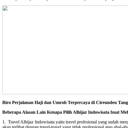
Biro Perjalanan Haji dan Umroh Terpercaya di Cireundeu Tan
Beberapa Alasan Lain Kenapa Pilih Alhijaz Indowisata buat Me
1. Travel Alhijaz Indowisata yaitu travel profesional yang sudah m
akan terlibat dengan travel-travel yang tidak professional atau abal-aba