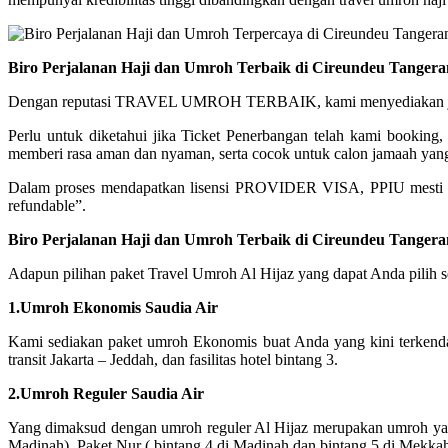
Biro Perjalanan Haji dan Umroh Terbaik di Cireundeu Tanger
Dengan reputasi TRAVEL UMROH TERBAIK, kami menyediakan jadwal 
Perlu untuk diketahui jika Ticket Penerbangan telah kami booking
memberi rasa aman dan nyaman, serta cocok untuk calon jamaah yang 
Dalam proses mendapatkan lisensi PROVIDER VISA, PPIU mesti b
refundable”.
Biro Perjalanan Haji dan Umroh Terbaik di Cireundeu Tanger
Adapun pilihan paket Travel Umroh Al Hijaz yang dapat Anda pilih se
1.Umroh Ekonomis Saudia Air
Kami sediakan paket umroh Ekonomis buat Anda yang kini terkend
transit Jakarta – Jeddah, dan fasilitas hotel bintang 3.
2.Umroh Reguler Saudia Air
Yang dimaksud dengan umroh reguler Al Hijaz merupakan umroh yang 
Madinah), Paket Nur ( bintang 4 di Madinah dan bintang 5 di Mekka