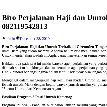
Skip
to
content
Biro Perjalanan Haji dan Umro
082119542813
Posted
admin
December 28, 2019
by
Biro Perjalanan Haji dan Umroh Terbaik di Cireundeu Tange
umat Islam yang sudah mampu. Apabila belum bisa menunaikan berib
Untuk mengerjakan ibadah ini Anda dapat menyerahkan semua kepenti
Bahkan juga pada saat ini makin banyak agen perjalanan yang berk
di tanah suci makin khusyu’ dan menentukan agen perjalanan yang n
Untuk hindari berlangsungnya hal ini tentu Anda tidak bisa lengah be
Mengingat dalam mengerjakan haji kecil atau Ibadah Umroh itu 
ibadah umroh. Maka dengan begitu banyak jamaah muslim yang mau 
”5 tentu Umroh dari Kementrian Agama”
Pastikan Program 5 Pasti Umroh Kemenag
Program ini ada 5 Panduan buat calon jamaah muslim yang mau 