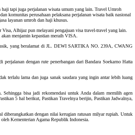
haji tapi juga perjalanan wisata umum yang lain. Travel Umroh
dan komunitas perusahaan pelaksana perjalanan wisata baik nasional
jasa layanan umroh dan haji khusus.
Visa, Alhijaz pun melayani pengajuan visa travel-travel yang lain.
dan akan menjamin kepastian meraih VISA.
ajar manasik, yang beralamat di JL. DEWI SARTIKA NO. 239A, CWANG
di perjalanan dengan rute penerbangan dari Bandara Soekarno Hatta
k terlalu lama dan juga sanak saudara yang ingin antar lebih luang
a. Sehingga bisa jadi rekomendasi untuk Anda dalam memilih agen
tikan 5 hal berikut, Pastikan Travelnya berijin, Pastikan Jadwalnya,
l diberangkatkan dengan nilai kerugian ratusan milyar rupiah. Untuk
I oleh Kementerian Agama Republik Indonesia.