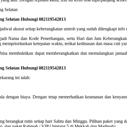
ang Selatan Hubungi 082119542813
akurat setiap keberangkatan umroh yang sudah dilengkapi info no
, jadi Nama dan Kode Penerbangan, serta Hari dan Jam Keberangkata
memprioritaskan ketepatan waktu, terikat kedinasan dan masa cuti yan
isa membuktikan dapat memberangkatkan dan memulangkan jamaah d
ang Selatan Hubungi 082119542813
karang ini ialah:
ala dengan biaya. Dengan tetap memerhatikan keamanan dan kenyama
berangkat rutin setiap hari Sabtu dan Minggu. Pilihan paket yang da
h), dan paket Rahmah / VIP ( bintang 5 di Mekkah dan Madinah).