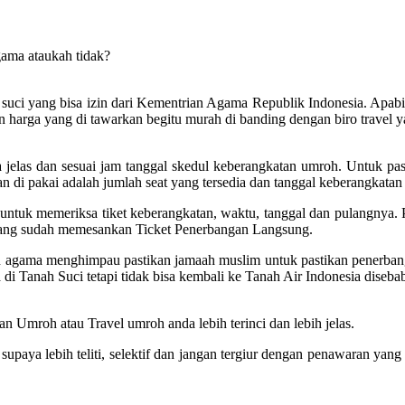
gama ataukah tidak?
uci yang bisa izin dari Kementrian Agama Republik Indonesia. Apabila t
n harga yang di tawarkan begitu murah di banding dengan biro travel y
elas dan sesuai jam tanggal skedul keberangkatan umroh. Untuk past
 di pakai adalah jumlah seat yang tersedia dan tanggal keberangkatan 
tuk memeriksa tiket keberangkatan, waktu, tanggal dan pulangnya. Pa
 yang sudah memesankan Ticket Penerbangan Langsung.
ian agama menghimpau pastikan jamaah muslim untuk pastikan penerba
di Tanah Suci tetapi tidak bisa kembali ke Tanah Air Indonesia diseb
n Umroh atau Travel umroh anda lebih terinci dan lebih jelas.
ya lebih teliti, selektif dan jangan tergiur dengan penawaran yang h