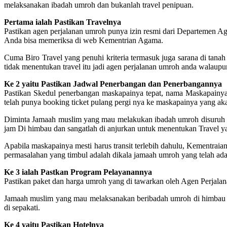
melaksanakan ibadah umroh dan bukanlah travel penipuan.
Pertama ialah Pastikan Travelnya
Pastikan agen perjalanan umroh punya izin resmi dari Departemen A
Anda bisa memeriksa di web Kementrian Agama.
Cuma Biro Travel yang penuhi kriteria termasuk juga sarana di tanah s
tidak menentukan travel itu jadi agen perjalanan umroh anda walaupu
Ke 2 yaitu Pastikan Jadwal Penerbangan dan Penerbangannya
Pastikan Skedul penerbangan maskapainya tepat, nama Maskapainya j
telah punya booking ticket pulang pergi nya ke maskapainya yang akan
Diminta Jamaah muslim yang mau melakukan ibadah umroh disuruh un
jam Di himbau dan sangatlah di anjurkan untuk menentukan Travel
Apabila maskapainya mesti harus transit terlebih dahulu, Kementra
permasalahan yang timbul adalah dikala jamaah umroh yang telah ada 
Ke 3 ialah Pastkan Program Pelayanannya
Pastikan paket dan harga umroh yang di tawarkan oleh Agen Perjalana
Jamaah muslim yang mau melaksanakan beribadah umroh di himbau supa
di sepakati.
Ke 4 yaitu Pastikan Hotelnya