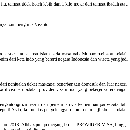
 tempat tidak boleh lebih dari 1 kilo meter dari tempat ibadah atau
ya izin mengurus Visa itu.
dua kota suci untuk umat islam pada masa nabi Muhammad saw. adalah
 dari kata indo yang berarti negara Indonesia dan wisata yang jadi
ari penjualan ticket maskapai penerbangan domestik dan luar negeri,
 divisi baru adalah provider visa umrah yang bekerja sama dengan
gantongi izin resmi dari pemerintah via kementrian pariwisata, lalu
seperti Asita, komunitas penyelenggara umrah dan haji khusus adalah
Tahun 2018. Alhijaz pun pemegang lisensi PROVIDER VISA, hingga
njak perusahaan didirikan.