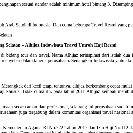
inapan sesuai standar adalah minimum hotel bintang 3. Disamping itu,
ah Arab Saudi di Indonesia. Dan cuma beberapa Travel Resmi yang pun
g Selatan – Alhijaz Indowisata Travel Umroh Haji Resmi
 di bidang tour dan travel. Nama Alhijaz terinspirasi dari istilah 
nyebar dalam kinerja perusahaan. Sedangkan Indowisata yaitu akronim
erangkak dari kecil tetapi tentunya, alhijaz berkembang cepat mulai d
ji khusus. Tidak cuma itu, pada tahun 2011 Alhijaz kembali membuka
maah secara aman dan profesional, sekarang ini perusahaan sudah men
rusahaan juga tergabung dalam komunitas organisasi travel nasional 
in Kementerian Agama RI No.722 Tahun 2017 dan Izin Haji No.112 
yang lain. Dengan reputasi kami, izin itu terus bisa diperpanjang seme