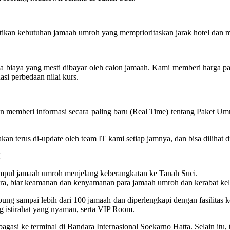
kan kebutuhan jamaah umroh yang memprioritaskan jarak hotel dan ma
ya biaya yang mesti dibayar oleh calon jamaah. Kami memberi harga 
asi perbedaan nilai kurs.
 memberi informasi secara paling baru (Real Time) tentang Paket Um
oh akan terus di-update oleh team IT kami setiap jamnya, dan bisa dilih
pul jamaah umroh menjelang keberangkatan ke Tanah Suci.
a, biar keamanan dan kenyamanan para jamaah umroh dan kerabat kelua
 sampai lebih dari 100 jamaah dan diperlengkapi dengan fasilitas kone
 istirahat yang nyaman, serta VIP Room.
gasi ke terminal di Bandara Internasional Soekarno Hatta. Selain itu,