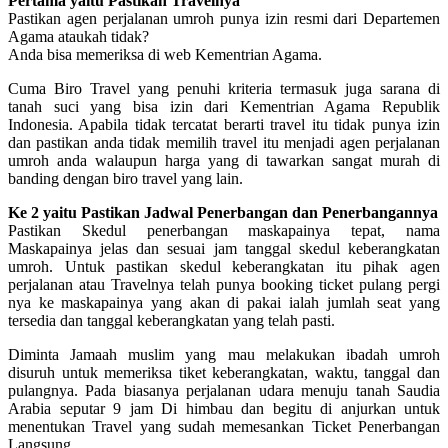
Pertama yaitu Pastikan Travelnya
Pastikan agen perjalanan umroh punya izin resmi dari Departemen
Agama ataukah tidak?
Anda bisa memeriksa di web Kementrian Agama.
Cuma Biro Travel yang penuhi kriteria termasuk juga sarana di
tanah suci yang bisa izin dari Kementrian Agama Republik
Indonesia. Apabila tidak tercatat berarti travel itu tidak punya izin
dan pastikan anda tidak memilih travel itu menjadi agen perjalanan
umroh anda walaupun harga yang di tawarkan sangat murah di
banding dengan biro travel yang lain.
Ke 2 yaitu Pastikan Jadwal Penerbangan dan Penerbangannya
Pastikan Skedul penerbangan maskapainya tepat, nama
Maskapainya jelas dan sesuai jam tanggal skedul keberangkatan
umroh. Untuk pastikan skedul keberangkatan itu pihak agen
perjalanan atau Travelnya telah punya booking ticket pulang pergi
nya ke maskapainya yang akan di pakai ialah jumlah seat yang
tersedia dan tanggal keberangkatan yang telah pasti.
Diminta Jamaah muslim yang mau melakukan ibadah umroh
disuruh untuk memeriksa tiket keberangkatan, waktu, tanggal dan
pulangnya. Pada biasanya perjalanan udara menuju tanah Saudia
Arabia seputar 9 jam Di himbau dan begitu di anjurkan untuk
menentukan Travel yang sudah memesankan Ticket Penerbangan
Langsung.