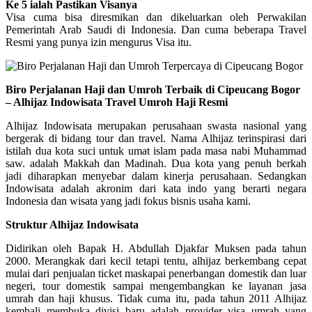
Ke 5 ialah Pastikan Visanya
Visa cuma bisa diresmikan dan dikeluarkan oleh Perwakilan
Pemerintah Arab Saudi di Indonesia. Dan cuma beberapa Travel
Resmi yang punya izin mengurus Visa itu.
Biro Perjalanan Haji dan Umroh Terbaik di Cipeucang Bogor
– Alhijaz Indowisata Travel Umroh Haji Resmi
Alhijaz Indowisata merupakan perusahaan swasta nasional yang
bergerak di bidang tour dan travel. Nama Alhijaz terinspirasi dari
istilah dua kota suci untuk umat islam pada masa nabi Muhammad
saw. adalah Makkah dan Madinah. Dua kota yang penuh berkah
jadi diharapkan menyebar dalam kinerja perusahaan. Sedangkan
Indowisata adalah akronim dari kata indo yang berarti negara
Indonesia dan wisata yang jadi fokus bisnis usaha kami.
Struktur Alhijaz Indowisata
Didirikan oleh Bapak H. Abdullah Djakfar Muksen pada tahun
2000. Merangkak dari kecil tetapi tentu, alhijaz berkembang cepat
mulai dari penjualan ticket maskapai penerbangan domestik dan luar
negeri, tour domestik sampai mengembangkan ke layanan jasa
umrah dan haji khusus. Tidak cuma itu, pada tahun 2011 Alhijaz
kembali membuka divisi baru adalah provider visa umrah yang