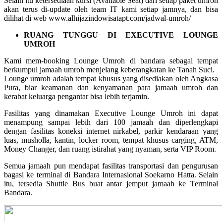
Selain itu ketersediaan kursi (Available Seat) dari setiap paket umroh
akan terus di-update oleh team IT kami setiap jamnya, dan bisa
dilihat di web www.alhijazindowisatapt.com/jadwal-umroh/
RUANG TUNGGU DI EXECUTIVE LOUNGE
UMROH
Kami mem-booking Lounge Umroh di bandara sebagai tempat
berkumpul jamaah umroh menjelang keberangkatan ke Tanah Suci.
Lounge umroh adalah tempat khusus yang disediakan oleh Angkasa
Pura, biar keamanan dan kenyamanan para jamaah umroh dan
kerabat keluarga pengantar bisa lebih terjamin.
Fasilitas yang dinamakan Executive Lounge Umroh ini dapat
menampung sampai lebih dari 100 jamaah dan diperlengkapi
dengan fasilitas koneksi internet nirkabel, parkir kendaraan yang
luas, musholla, kantin, locker room, tempat khusus carging, ATM,
Money Changer, dan ruang istirahat yang nyaman, serta VIP Room.
Semua jamaah pun mendapat fasilitas transportasi dan pengurusan
bagasi ke terminal di Bandara Internasional Soekarno Hatta. Selain
itu, tersedia Shuttle Bus buat antar jemput jamaah ke Terminal
Bandara.