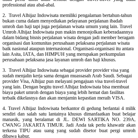
professional atau abal-abal.
2. Travel Alhijaz Indowisata memiliki pengalaman bertahun-tahun
bukan cuma dalam menyediakan pelayanan perjalanan ibadah
umroh dan haji tapi juga perjalanan wisata umum yang lain. Travel
Umroh Alhijaz Indowisata pun makin menonjolkan keberadaannya
dalam bidang bisnis perjalanan wisata dengan jadi member beragam
organisasi dan komunitas perusahaan pelaksana perjalanan wisata
baik nasional ataupun internasional. Organisasi-organisasi itu antara
lain Asita, IATA, dan HIMPUH yang merupakan perkumpulan
perusahaan pelaksana jasa layanan umroh dan haji khusus.
3. Travel Alhijaz Indowisata sebagai provider provider visa yang
sudah menjalin kerja sama dengan muassasah Arab Saudi. Sebagai
provider Visa, Alhijaz pun melayani pengajuan visa travel-travel
yang lain. Dengan begitu travel Alhijaz Indowisata bisa membuat
biaya paket umroh dengan biaya yang lebih hemat dan fasilitas
terbaik dikelasnya dan akan menjamin kepastian meraih VISA.
4. Travel Alhijaz Indowisata berkantor di gedung berlantai 4 milik
sendiri dan salah satu lantainya khusus dimanfaatkan buat belajar
manasik, yang beralamat di JL. DEWI SARTIKA NO. 239A,
CWANG JAKARTA TIMUR. Jadi Anda tak perlu khawatir akan
terkena TIPU atau uang yang sudah disetor buat pergi umroh
dibawa kabur.