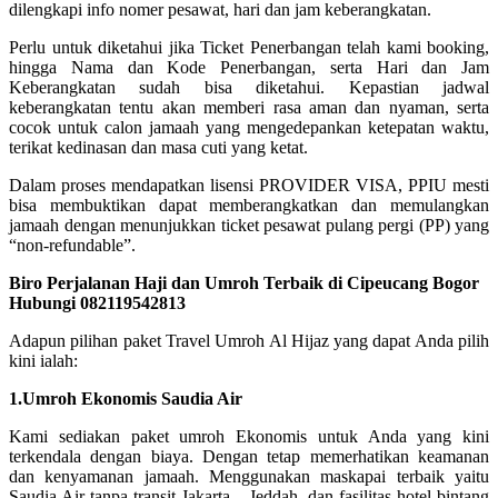
dilengkapi info nomer pesawat, hari dan jam keberangkatan.
Perlu untuk diketahui jika Ticket Penerbangan telah kami booking,
hingga Nama dan Kode Penerbangan, serta Hari dan Jam
Keberangkatan sudah bisa diketahui. Kepastian jadwal
keberangkatan tentu akan memberi rasa aman dan nyaman, serta
cocok untuk calon jamaah yang mengedepankan ketepatan waktu,
terikat kedinasan dan masa cuti yang ketat.
Dalam proses mendapatkan lisensi PROVIDER VISA, PPIU mesti
bisa membuktikan dapat memberangkatkan dan memulangkan
jamaah dengan menunjukkan ticket pesawat pulang pergi (PP) yang
“non-refundable”.
Biro Perjalanan Haji dan Umroh Terbaik di Cipeucang Bogor
Hubungi 082119542813
Adapun pilihan paket Travel Umroh Al Hijaz yang dapat Anda pilih
kini ialah:
1.Umroh Ekonomis Saudia Air
Kami sediakan paket umroh Ekonomis untuk Anda yang kini
terkendala dengan biaya. Dengan tetap memerhatikan keamanan
dan kenyamanan jamaah. Menggunakan maskapai terbaik yaitu
Saudia Air tanpa transit Jakarta – Jeddah, dan fasilitas hotel bintang