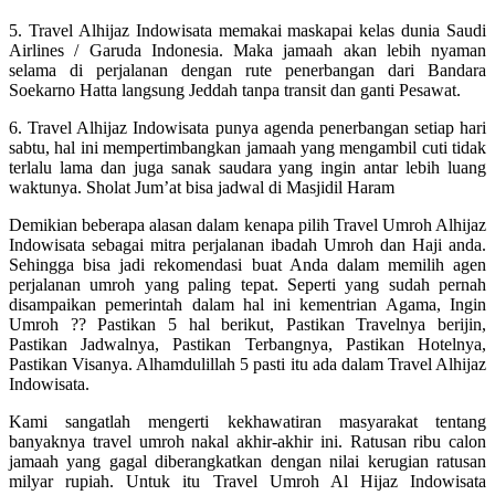
5. Travel Alhijaz Indowisata memakai maskapai kelas dunia Saudi
Airlines / Garuda Indonesia. Maka jamaah akan lebih nyaman
selama di perjalanan dengan rute penerbangan dari Bandara
Soekarno Hatta langsung Jeddah tanpa transit dan ganti Pesawat.
6. Travel Alhijaz Indowisata punya agenda penerbangan setiap hari
sabtu, hal ini mempertimbangkan jamaah yang mengambil cuti tidak
terlalu lama dan juga sanak saudara yang ingin antar lebih luang
waktunya. Sholat Jum’at bisa jadwal di Masjidil Haram
Demikian beberapa alasan dalam kenapa pilih Travel Umroh Alhijaz
Indowisata sebagai mitra perjalanan ibadah Umroh dan Haji anda.
Sehingga bisa jadi rekomendasi buat Anda dalam memilih agen
perjalanan umroh yang paling tepat. Seperti yang sudah pernah
disampaikan pemerintah dalam hal ini kementrian Agama, Ingin
Umroh ?? Pastikan 5 hal berikut, Pastikan Travelnya berijin,
Pastikan Jadwalnya, Pastikan Terbangnya, Pastikan Hotelnya,
Pastikan Visanya. Alhamdulillah 5 pasti itu ada dalam Travel Alhijaz
Indowisata.
Kami sangatlah mengerti kekhawatiran masyarakat tentang
banyaknya travel umroh nakal akhir-akhir ini. Ratusan ribu calon
jamaah yang gagal diberangkatkan dengan nilai kerugian ratusan
milyar rupiah. Untuk itu Travel Umroh Al Hijaz Indowisata