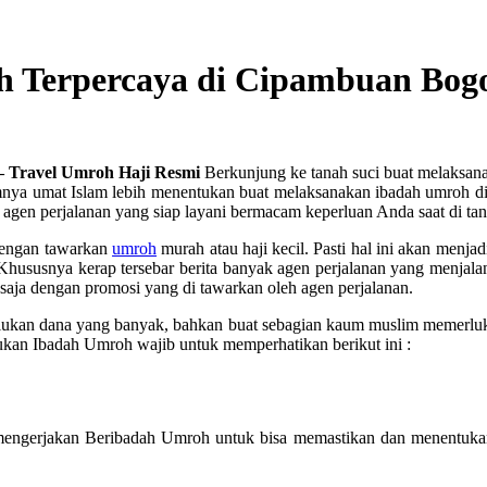
oh Terpercaya di Cipambuan Bog
– Travel Umroh Haji Resmi
Berkunjung ke tanah suci buat melaksana
ya umat Islam lebih menentukan buat melaksanakan ibadah umroh dis
gen perjalanan yang siap layani bermacam keperluan Anda saat di tan
dengan tawarkan
umroh
murah atau haji kecil. Pasti hal ini akan men
hususnya kerap tersebar berita banyak agen perjalanan yang menjal
u saja dengan promosi yang di tawarkan oleh agen perjalanan.
erlukan dana yang banyak, bahkan buat sebagian kaum muslim memerl
an Ibadah Umroh wajib untuk memperhatikan berikut ini :
mengerjakan Beribadah Umroh untuk bisa memastikan dan menentukan