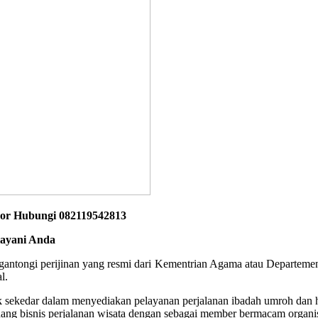
gor Hubungi 082119542813
layani Anda
engantongi perijinan yang resmi dari Kementrian Agama atau Departeme
l.
k sekedar dalam menyediakan pelayanan perjalanan ibadah umroh dan h
ng bisnis perjalanan wisata dengan sebagai member bermacam organisa