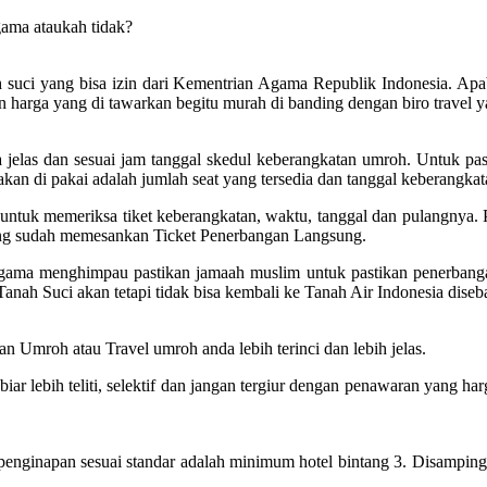
gama ataukah tidak?
suci yang bisa izin dari Kementrian Agama Republik Indonesia. Apabila
n harga yang di tawarkan begitu murah di banding dengan biro travel y
elas dan sesuai jam tanggal skedul keberangkatan umroh. Untuk past
kan di pakai adalah jumlah seat yang tersedia dan tanggal keberangkata
tuk memeriksa tiket keberangkatan, waktu, tanggal dan pulangnya. Pa
yang sudah memesankan Ticket Penerbangan Langsung.
n agama menghimpau pastikan jamaah muslim untuk pastikan penerban
Tanah Suci akan tetapi tidak bisa kembali ke Tanah Air Indonesia dis
n Umroh atau Travel umroh anda lebih terinci dan lebih jelas.
 lebih teliti, selektif dan jangan tergiur dengan penawaran yang har
inapan sesuai standar adalah minimum hotel bintang 3. Disamping itu,