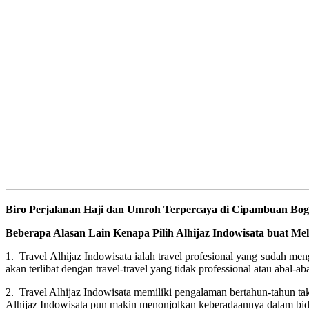
Biro Perjalanan Haji dan Umroh Terpercaya di Cipambuan Bo
Beberapa Alasan Lain Kenapa Pilih Alhijaz Indowisata buat Me
1. Travel Alhijaz Indowisata ialah travel profesional yang sudah m
akan terlibat dengan travel-travel yang tidak professional atau abal-aba
2. Travel Alhijaz Indowisata memiliki pengalaman bertahun-tahun ta
Alhijaz Indowisata pun makin menonjolkan keberadaannya dalam bida