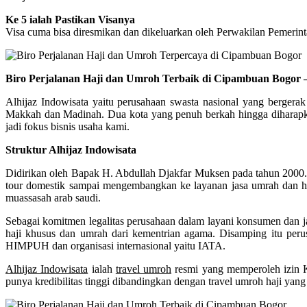
Ke 5 ialah Pastikan Visanya
Visa cuma bisa diresmikan dan dikeluarkan oleh Perwakilan Pemerint
Biro Perjalanan Haji dan Umroh Terbaik di Cipambuan Bogor –
Alhijaz Indowisata yaitu perusahaan swasta nasional yang bergerak
Makkah dan Madinah. Dua kota yang penuh berkah hingga diharapkan
jadi fokus bisnis usaha kami.
Struktur Alhijaz Indowisata
Didirikan oleh Bapak H. Abdullah Djakfar Muksen pada tahun 2000. M
tour domestik sampai mengembangkan ke layanan jasa umrah dan ha
muassasah arab saudi.
Sebagai komitmen legalitas perusahaan dalam layani konsumen dan ja
haji khusus dan umrah dari kementrian agama. Disamping itu perus
HIMPUH dan organisasi internasional yaitu IATA.
Alhijaz Indowisata
ialah
travel umroh
resmi yang memperoleh izin 
punya kredibilitas tinggi dibandingkan dengan travel umroh haji yang 