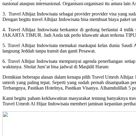
nasional ataupun internasional. Organisasi-organisasi itu antara l
3. Travel Alhijaz Indowisata sebagai provider provider visa yang sud
Dengan begitu travel Alhijaz Indowisata bisa membuat biaya paket u
4. Travel Alhijaz Indowisata berkantor di gedung berlantai 4 mi
JAKARTA TIMUR. Jadi Anda tak perlu khawatir akan terkena TIPU a
5. Travel Alhijaz Indowisata memakai maskapai kelas dunia Saudi 
langsung Jeddah tanpa transit dan ganti Pesawat.
6. Travel Alhijaz Indowisata mempunyai agenda penerbangan setiap 
waktunya. Sholat Jum’at bisa jadwal di Masjidil Haram
Demikian beberapa alasan dalam kenapa pilih Travel Umroh Alhijaz 
umroh yang paling tepat. Seperti yang sudah pernah disampaikan pem
Terbangnya, Pastikan Hotelnya, Pastikan Visanya. Alhamdulillah 5 pas
Kami begitu paham kekhawatiran masyarakat tentang banyaknya travel
Travel Umroh Al Hijaz Indowisata memberi jaminan kepastian perih