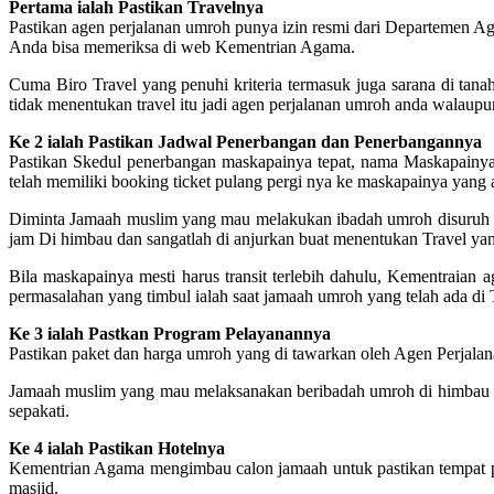
Pertama ialah Pastikan Travelnya
Pastikan agen perjalanan umroh punya izin resmi dari Departemen A
Anda bisa memeriksa di web Kementrian Agama.
Cuma Biro Travel yang penuhi kriteria termasuk juga sarana di tanah 
tidak menentukan travel itu jadi agen perjalanan umroh anda walaupu
Ke 2 ialah Pastikan Jadwal Penerbangan dan Penerbangannya
Pastikan Skedul penerbangan maskapainya tepat, nama Maskapainya j
telah memiliki booking ticket pulang pergi nya ke maskapainya yang a
Diminta Jamaah muslim yang mau melakukan ibadah umroh disuruh un
jam Di himbau dan sangatlah di anjurkan buat menentukan Travel 
Bila maskapainya mesti harus transit terlebih dahulu, Kementraia
permasalahan yang timbul ialah saat jamaah umroh yang telah ada di 
Ke 3 ialah Pastkan Program Pelayanannya
Pastikan paket dan harga umroh yang di tawarkan oleh Agen Perjalana
Jamaah muslim yang mau melaksanakan beribadah umroh di himbau biar
sepakati.
Ke 4 ialah Pastikan Hotelnya
Kementrian Agama mengimbau calon jamaah untuk pastikan tempat peng
masjid.