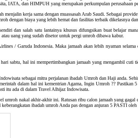
ain Asita, IATA, dan HIMPUH yang merupakan perkumpulan perusahaan pe
ah menjalin kerja sama dengan muassasah Arab Saudi. Sebagai provider 
mroh dengan biaya yang lebih hemat dan fasilitas terbaik dikelasnya 
lik sendiri dan salah satu lantainya khusus difungsikan buat bel
tau uang yang sudah disetor untuk pergi umroh dibawa kabur.
Airlines / Garuda Indonesia. Maka jamaah akan lebih nyaman selama 
hari sabtu, hal ini mempertimbangkan jamaah yang mengambil cuti tida
Indowisata sebagai mitra perjalanan ibadah Umroh dan Haji anda. Sehi
erintah dalam hal ini kementrian Agama, Ingin Umroh ?? Pastikan 5 ha
ti itu ada di dalam Travel Alhijaz Indowisata.
 umroh nakal akhir-akhir ini. Ratusan ribu calon jamaah yang gagal di
al keberangkatan ibadah umroh Anda pas dengan anjuran 5 PASTI ole