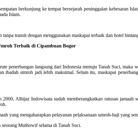
sempatan berkunjung ke tempat bersejarah peninggalan kebesaran Isl
pada Islam.
tanpa transit dengan menggunakan maskapai terbaik dan hotel bintang
mroh Terbaik di Cipambuan Bogor
te penerbangan langsung dari Indonesia menuju Tanah Suci, maka wak
an ibadah umroh jadi lebih maksimal. Selain itu, maskapai penerb
2000, Alhijaz Indowisata sudah memberangkatkan ratusan jamaah se
roh.
jamaah yang mengaharapkan pelayanan pelaksanaan umroh-haji yang s
n seorang Muthowif selama di Tanah Suci.