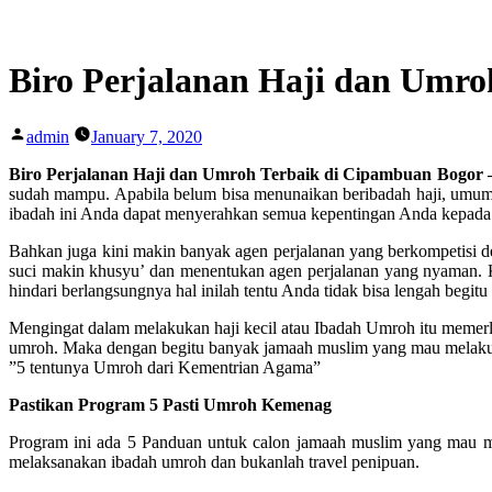
Skip
to
content
Biro Perjalanan Haji dan Umr
Posted
admin
January 7, 2020
by
Biro Perjalanan Haji dan Umroh Terbaik di Cipambuan Bogor 
sudah mampu. Apabila belum bisa menunaikan beribadah haji, umumn
ibadah ini Anda dapat menyerahkan semua kepentingan Anda kepada a
Bahkan juga kini makin banyak agen perjalanan yang berkompetisi 
suci makin khusyu’ dan menentukan agen perjalanan yang nyaman. K
hindari berlangsungnya hal inilah tentu Anda tidak bisa lengah begit
Mengingat dalam melakukan haji kecil atau Ibadah Umroh itu mem
umroh. Maka dengan begitu banyak jamaah muslim yang mau melakuk
”5 tentunya Umroh dari Kementrian Agama”
Pastikan Program 5 Pasti Umroh Kemenag
Program ini ada 5 Panduan untuk calon jamaah muslim yang mau 
melaksanakan ibadah umroh dan bukanlah travel penipuan.