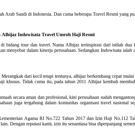
ah Arab Saudi di Indonesia. Dan cuma beberapa Travel Resmi yang pun
 Alhijaz Indowisata Travel Umroh Haji Resmi
 di bidang tour dan travel. Nama Alhijaz terinspirasi dari istilah 
 menyebar dalam kinerja perusahaan. Sedangkan Indowisata ialah akr
erangkak dari kecil tetapi tentunya, alhijaz berkembang cepat mulai d
ji khusus. Tidak cuma itu, pada tahun 2011 Alhijaz kembali membuka
maah secara aman dan profesional, kini perusahaan sudah mengantongi i
ahaan juga tergabung dalam komunitas organisasi travel nasional se
Kementerian Agama RI No.722 Tahun 2017 dan Izin Haji No.112 T
lain. Dengan reputasi kami, izin itu senantiasa bisa diperpanjang seme