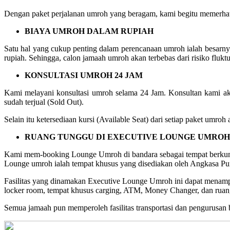
Dengan paket perjalanan umroh yang beragam, kami begitu memerhat
BIAYA UMROH DALAM RUPIAH
Satu hal yang cukup penting dalam perencanaan umroh ialah besarn
rupiah. Sehingga, calon jamaah umroh akan terbebas dari risiko fluktu
KONSULTASI UMROH 24 JAM
Kami melayani konsultasi umroh selama 24 Jam. Konsultan kami ak
sudah terjual (Sold Out).
Selain itu ketersediaan kursi (Available Seat) dari setiap paket umr
RUANG TUNGGU DI EXECUTIVE LOUNGE UMROH
Kami mem-booking Lounge Umroh di bandara sebagai tempat berkum
Lounge umroh ialah tempat khusus yang disediakan oleh Angkasa Pur
Fasilitas yang dinamakan Executive Lounge Umroh ini dapat menampung
locker room, tempat khusus carging, ATM, Money Changer, dan ruang
Semua jamaah pun memperoleh fasilitas transportasi dan pengurusan ba