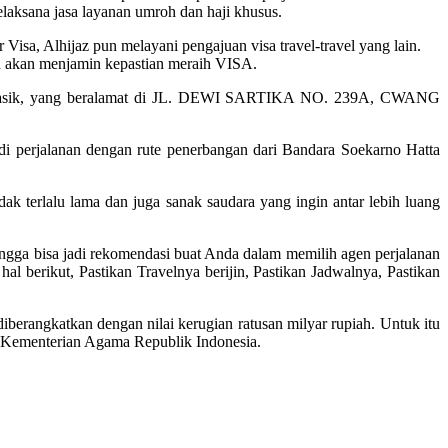
laksana jasa layanan umroh dan haji khusus.
Visa, Alhijaz pun melayani pengajuan visa travel-travel yang lain.
dan akan menjamin kepastian meraih VISA.
ajar manasik, yang beralamat di JL. DEWI SARTIKA NO. 239A, CWANG
di perjalanan dengan rute penerbangan dari Bandara Soekarno Hatta
k terlalu lama dan juga sanak saudara yang ingin antar lebih luang
ngga bisa jadi rekomendasi buat Anda dalam memilih agen perjalanan
l berikut, Pastikan Travelnya berijin, Pastikan Jadwalnya, Pastikan
berangkatkan dengan nilai kerugian ratusan milyar rupiah. Untuk itu
h Kementerian Agama Republik Indonesia.