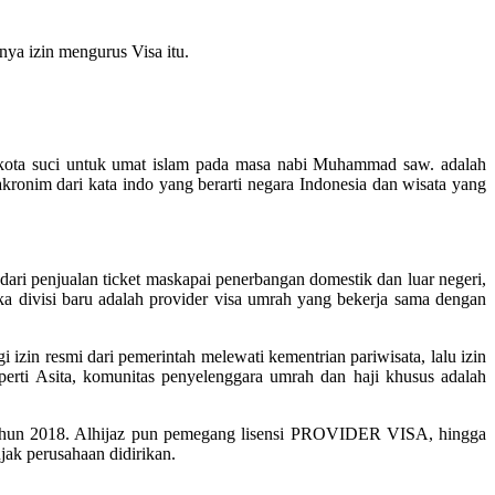
ya izin mengurus Visa itu.
dua kota suci untuk umat islam pada masa nabi Muhammad saw. adalah
onim dari kata indo yang berarti negara Indonesia dan wisata yang
ari penjualan ticket maskapai penerbangan domestik dan luar negeri,
 divisi baru adalah provider visa umrah yang bekerja sama dengan
zin resmi dari pemerintah melewati kementrian pariwisata, lalu izin
perti Asita, komunitas penyelenggara umrah dan haji khusus adalah
ahun 2018. Alhijaz pun pemegang lisensi PROVIDER VISA, hingga
njak perusahaan didirikan.