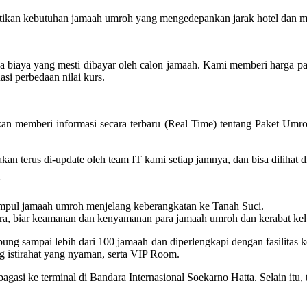
ikan kebutuhan jamaah umroh yang mengedepankan jarak hotel dan mas
ya biaya yang mesti dibayar oleh calon jamaah. Kami memberi harga 
asi perbedaan nilai kurs.
an memberi informasi secara terbaru (Real Time) tentang Paket Umro
oh akan terus di-update oleh team IT kami setiap jamnya, dan bisa dilih
pul jamaah umroh menjelang keberangkatan ke Tanah Suci.
a, biar keamanan dan kenyamanan para jamaah umroh dan kerabat kelua
 sampai lebih dari 100 jamaah dan diperlengkapi dengan fasilitas kone
 istirahat yang nyaman, serta VIP Room.
gasi ke terminal di Bandara Internasional Soekarno Hatta. Selain itu,