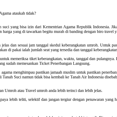
 Agama ataukah tidak?
suci yang bisa izin dari Kementrian Agama Republik Indonesia. Jika ti
n harga yang di tawarkan begitu murah di banding dengan biro travel y
elas dan sesuai jam tanggal skedul keberangkatan umroh. Untuk past
kan di pakai ialah jumlah seat yang tersedia dan tanggal keberangkatan 
tuk memeriksa tiket keberangkatan, waktu, tanggal dan pulangnya. Pa
 yang sudah memesankan Ticket Penerbangan Langsung.
ian agama menghimpau pastikan jamaah muslim untuk pastikan penerba
di Tanah Suci namun tidak bisa kembali ke Tanah Air Indonesia diseba
n Umroh atau Travel umroh anda lebih terinci dan lebih jelas.
 lebih teliti, selektif dan jangan tergiur dengan penawaran yang ha