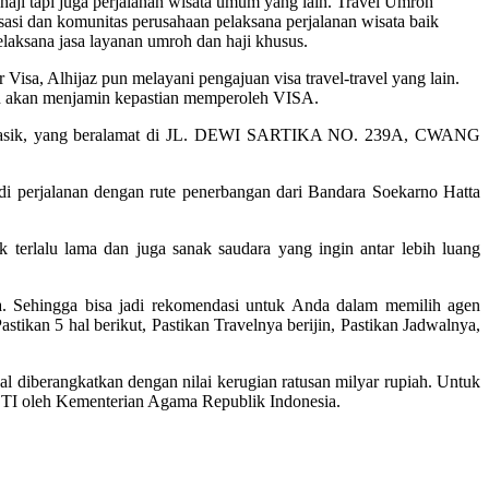
aji tapi juga perjalanan wisata umum yang lain. Travel Umroh
si dan komunitas perusahaan pelaksana perjalanan wisata baik
laksana jasa layanan umroh dan haji khusus.
Visa, Alhijaz pun melayani pengajuan visa travel-travel yang lain.
 dan akan menjamin kepastian memperoleh VISA.
ajar manasik, yang beralamat di JL. DEWI SARTIKA NO. 239A, CWANG
di perjalanan dengan rute penerbangan dari Bandara Soekarno Hatta
 terlalu lama dan juga sanak saudara yang ingin antar lebih luang
a. Sehingga bisa jadi rekomendasi untuk Anda dalam memilih agen
tikan 5 hal berikut, Pastikan Travelnya berijin, Pastikan Jadwalnya,
l diberangkatkan dengan nilai kerugian ratusan milyar rupiah. Untuk
STI oleh Kementerian Agama Republik Indonesia.