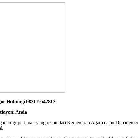
gor Hubungi 082119542813
elayani Anda
engantongi perijinan yang resmi dari Kementrian Agama atau Departeme
l.