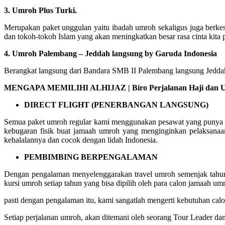
3. Umroh Plus Turki.
Merupakan paket unggulan yaitu ibadah umroh sekaligus juga berke
dan tokoh-tokoh Islam yang akan meningkatkan besar rasa cinta kita 
4. Umroh Palembang – Jeddah langsung by Garuda Indonesia
Berangkat langsung dari Bandara SMB II Palembang langsung Jeddah 
MENGAPA MEMILIHI ALHIJAZ | Biro Perjalanan Haji dan Um
DIRECT FLIGHT (PENERBANGAN LANGSUNG)
Semua paket umroh regular kami menggunakan pesawat yang punya ru
kebugaran fisik buat jamaah umroh yang menginginkan pelaksanaa
kehalalannya dan cocok dengan lidah Indonesia.
PEMBIMBING BERPENGALAMAN
Dengan pengalaman menyelenggarakan travel umroh semenjak tahun 
kursi umroh setiap tahun yang bisa dipilih oleh para calon jamaah um
pasti dengan pengalaman itu, kami sangatlah mengerti kebutuhan c
Setiap perjalanan umroh, akan ditemani oleh seorang Tour Leader da