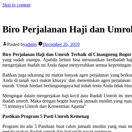
Skip to content
Biro Perjalanan Haji dan Umro
Posted by
admin
December 26, 2019
Biro Perjalanan Haji dan Umroh Terbaik di Cinangneng Bogo
yang sudah mampu. Apabila belum bisa menunaikan beribadah haji
mengerjakan ibadah ini Anda dapat menyerahkan semua kepentingan A
Bahkan juga sekarang ini makin banyak agen perjalanan yang berk
Anda di tanah suci makin khusyu’ dan menentukan agen perjalanan
murah. Untuk hindari berlangsungnya hal inilah tentu Anda tidak bisa
Mengingat dalam mengerjakan haji kecil atau Ibadah Umroh itu 
ibadah umroh. Maka dengan begitu banyak jamaah muslim yang mau 
”5 tentunya Umroh dari Kementrian Agama”
Pastikan Program 5 Pasti Umroh Kemenag
Program ini ada 5 Panduan buat calon jamaah muslim yang mau m
melaksanakan ibadah umroh dan bukanlah travel penipuan.