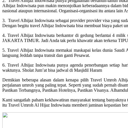
2. Travel Alhijaz Indowisata punya pengalaman bertahun-tahun buka
Alhijaz Indowisata pun makin menonjolkan keberadaannya dalam bida
nasional ataupun internasional. Organisasi-organisasi itu antara l
3. Travel Alhijaz Indowisata sebagai provider provider visa yang sud
Dengan begitu travel Alhijaz Indowisata bisa membuat biaya paket u
4. Travel Alhijaz Indowisata berkantor di gedung berlantai 4 mi
JAKARTA TIMUR. Jadi Anda tak perlu khawatir akan terkena TIPU a
5. Travel Alhijaz Indowisata memakai maskapai kelas dunia Saudi 
langsung Jeddah tanpa transit dan ganti Pesawat.
6. Travel Alhijaz Indowisata punya agenda penerbangan setiap har
waktunya. Sholat Jum’at bisa jadwal di Masjidil Haram
Demikian beberapa alasan dalam kenapa pilih Travel Umroh Alhij
perjalanan umroh yang paling tepat. Seperti yang sudah pernah disam
Pastikan Terbangnya, Pastikan Hotelnya, Pastikan Visanya. Alhamdulil
Kami sangatlah paham kekhawatiran masyarakat tentang banyaknya tra
itu Travel Umroh Al Hijaz Indowisata memberi jaminan kepastian b