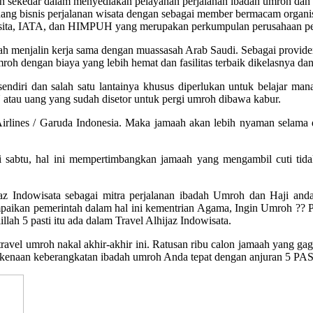
n sekedar dalam menyediakan pelayanan perjalanan ibadah umroh dan h
ng bisnis perjalanan wisata dengan sebagai member bermacam organisa
ain Asita, IATA, dan HIMPUH yang merupakan perkumpulan perusahaan pe
ah menjalin kerja sama dengan muassasah Arab Saudi. Sebagai provider 
mroh dengan biaya yang lebih hemat dan fasilitas terbaik dikelasnya
lik sendiri dan salah satu lantainya khusus diperlukan untuk bel
tau uang yang sudah disetor untuk pergi umroh dibawa kabur.
Airlines / Garuda Indonesia. Maka jamaah akan lebih nyaman selama 
i sabtu, hal ini mempertimbangkan jamaah yang mengambil cuti tidak
az Indowisata sebagai mitra perjalanan ibadah Umroh dan Haji and
paikan pemerintah dalam hal ini kementrian Agama, Ingin Umroh ?? Pas
lah 5 pasti itu ada dalam Travel Alhijaz Indowisata.
vel umroh nakal akhir-akhir ini. Ratusan ribu calon jamaah yang gaga
erkenaan keberangkatan ibadah umroh Anda tepat dengan anjuran 5 PA