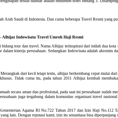
inapan sesuai standar adalah minimum hotel bintang 3. Disamping itu,
ah Arab Saudi di Indonesia. Dan cuma beberapa Travel Resmi yang pun
– Alhijaz Indowisata Travel Umroh Haji Resmi
i bidang tour dan travel. Nama Alhijaz terinspirasi dari istilah dua 
dalam kinerja perusahaan. Sedangkan Indowisata adalah akronim dari 
rangkak dari kecil tetapi tentu, alhijaz berkembang cepat mulai dari 
husus. Tidak cuma itu, pada tahun 2011 Alhijaz kembali membuka 
aah secara aman dan profesional, pada saat ini perusahaan sudah meng
erusahaan juga tergabung dalam komunitas organisasi travel nasional 
 Kementerian Agama RI No.722 Tahun 2017 dan Izin Haji No.112 
yang lain. Dengan reputasi kami, izin itu senantiasa bisa diperpanjang