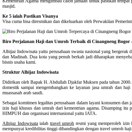
Kementrian Agama mengimbau calon jamaah untuk pastikan tempat peng
masjid.
Ke 5 ialah Pastikan Visanya
Visa cuma bisa diresmikan dan dikeluarkan oleh Perwakilan Pemerint
Biro Perjalanan Haji dan Umroh Terbaik di Cinangneng Bogor 
Alhijaz Indowisata yaitu perusahaan swasta nasional yang bergerak d
dan Madinah. Dua kota yang penuh berkah jadi diharapkan menyebar 
bisnis usaha kami.
Struktur Alhijaz Indowisata
Didirikan oleh Bapak H. Abdullah Djakfar Muksen pada tahun 2000. Me
domestik sampai mengembangkan ke layanan jasa umrah dan haji k
muassasah arab saudi.
Sebagai komitmen legalitas perusahaan dalam layani konsumen dan jam
izin haji khusus dan umrah dari kementrian agama. Disamping itu p
HIMPUH dan organisasi internasional yaitu IATA.
Alhijaz Indowisata
ialah
travel umroh
resmi yang memperoleh izin
mempunyai kredibilitas tinggi dibandingkan dengan travel umroh haji 