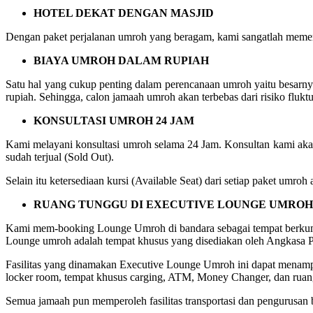
HOTEL DEKAT DENGAN MASJID
Dengan paket perjalanan umroh yang beragam, kami sangatlah memerh
BIAYA UMROH DALAM RUPIAH
Satu hal yang cukup penting dalam perencanaan umroh yaitu besarn
rupiah. Sehingga, calon jamaah umroh akan terbebas dari risiko fluktu
KONSULTASI UMROH 24 JAM
Kami melayani konsultasi umroh selama 24 Jam. Konsultan kami akan
sudah terjual (Sold Out).
Selain itu ketersediaan kursi (Available Seat) dari setiap paket umr
RUANG TUNGGU DI EXECUTIVE LOUNGE UMROH
Kami mem-booking Lounge Umroh di bandara sebagai tempat berkum
Lounge umroh adalah tempat khusus yang disediakan oleh Angkasa Pu
Fasilitas yang dinamakan Executive Lounge Umroh ini dapat menampung
locker room, tempat khusus carging, ATM, Money Changer, dan ruang
Semua jamaah pun memperoleh fasilitas transportasi dan pengurusan ba