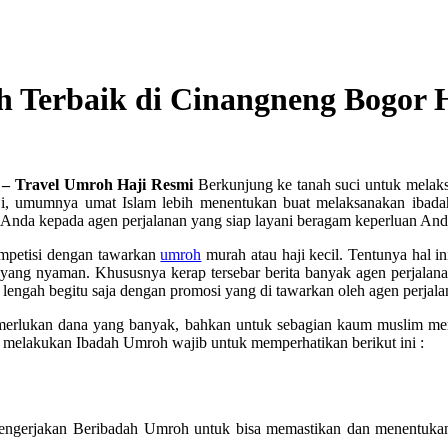
h Terbaik di Cinangneng Bogor
r – Travel Umroh Haji Resmi
Berkunjung ke tanah suci untuk melaks
, umumnya umat Islam lebih menentukan buat melaksanakan ibadah 
nda kepada agen perjalanan yang siap layani beragam keperluan Anda 
ompetisi dengan tawarkan
umroh
murah atau haji kecil. Tentunya hal 
 yang nyaman. Khususnya kerap tersebar berita banyak agen perjalan
 lengah begitu saja dengan promosi yang di tawarkan oleh agen perjala
memerlukan dana yang banyak, bahkan untuk sebagian kaum muslim 
melakukan Ibadah Umroh wajib untuk memperhatikan berikut ini :
engerjakan Beribadah Umroh untuk bisa memastikan dan menentukan