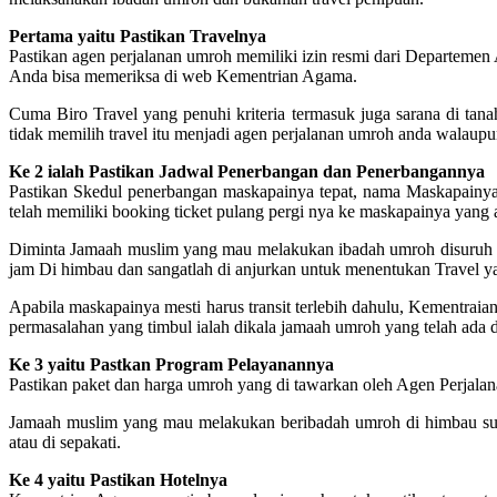
Pertama yaitu Pastikan Travelnya
Pastikan agen perjalanan umroh memiliki izin resmi dari Departemen
Anda bisa memeriksa di web Kementrian Agama.
Cuma Biro Travel yang penuhi kriteria termasuk juga sarana di tanah 
tidak memilih travel itu menjadi agen perjalanan umroh anda walaupu
Ke 2 ialah Pastikan Jadwal Penerbangan dan Penerbangannya
Pastikan Skedul penerbangan maskapainya tepat, nama Maskapainya j
telah memiliki booking ticket pulang pergi nya ke maskapainya yang a
Diminta Jamaah muslim yang mau melakukan ibadah umroh disuruh un
jam Di himbau dan sangatlah di anjurkan untuk menentukan Travel
Apabila maskapainya mesti harus transit terlebih dahulu, Kementra
permasalahan yang timbul ialah dikala jamaah umroh yang telah ada 
Ke 3 yaitu Pastkan Program Pelayanannya
Pastikan paket dan harga umroh yang di tawarkan oleh Agen Perjalana
Jamaah muslim yang mau melakukan beribadah umroh di himbau supaya
atau di sepakati.
Ke 4 yaitu Pastikan Hotelnya