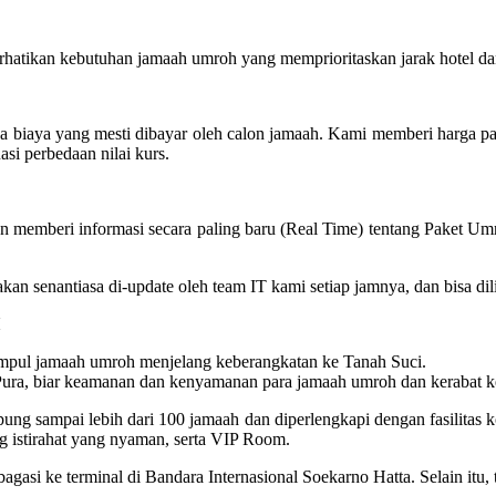
atikan kebutuhan jamaah umroh yang memprioritaskan jarak hotel dan
ya biaya yang mesti dibayar oleh calon jamaah. Kami memberi harga 
asi perbedaan nilai kurs.
 memberi informasi secara paling baru (Real Time) tentang Paket Um
oh akan senantiasa di-update oleh team IT kami setiap jamnya, dan bisa
pul jamaah umroh menjelang keberangkatan ke Tanah Suci.
ra, biar keamanan dan kenyamanan para jamaah umroh dan kerabat kelu
 sampai lebih dari 100 jamaah dan diperlengkapi dengan fasilitas kone
 istirahat yang nyaman, serta VIP Room.
gasi ke terminal di Bandara Internasional Soekarno Hatta. Selain itu,