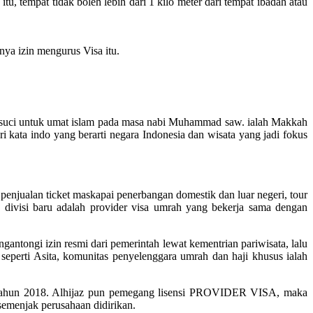
 tempat tidak boleh lebih dari 1 kilo meter dari tempat ibadah atau
ya izin mengurus Visa itu.
kota suci untuk umat islam pada masa nabi Muhammad saw. ialah Makkah
kata indo yang berarti negara Indonesia dan wisata yang jadi fokus
penjualan ticket maskapai penerbangan domestik dan luar negeri, tour
divisi baru adalah provider visa umrah yang bekerja sama dengan
antongi izin resmi dari pemerintah lewat kementrian pariwisata, lalu
seperti Asita, komunitas penyelenggara umrah dan haji khusus ialah
Tahun 2018. Alhijaz pun pemegang lisensi PROVIDER VISA, maka
 semenjak perusahaan didirikan.