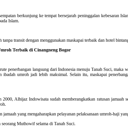
sempatan berkunjung ke tempat bersejarah peninggalan kebesaran Isl
pada Islam.
tanpa transit dengan menggunakan maskapai terbaik dan hotel bintang
roh Terbaik di Cinangneng Bogor
te penerbangan langsung dari Indonesia menuju Tanah Suci, maka wak
n ibadah umroh jadi lebih maksimal. Selain itu, maskapai penerb
2000, Alhijaz Indowisata sudah memberangkatkan ratusan jamaah se
roh.
alon jamaah yang mengaharapkan pelayanan pelaksanaan umroh-haji y
n seorang Muthowif selama di Tanah Suci.