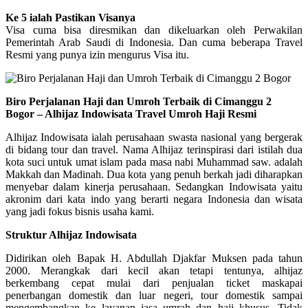
Ke 5 ialah Pastikan Visanya
Visa cuma bisa diresmikan dan dikeluarkan oleh Perwakilan
Pemerintah Arab Saudi di Indonesia. Dan cuma beberapa Travel
Resmi yang punya izin mengurus Visa itu.
Biro Perjalanan Haji dan Umroh Terbaik di Cimanggu 2
Bogor – Alhijaz Indowisata Travel Umroh Haji Resmi
Alhijaz Indowisata ialah perusahaan swasta nasional yang bergerak
di bidang tour dan travel. Nama Alhijaz terinspirasi dari istilah dua
kota suci untuk umat islam pada masa nabi Muhammad saw. adalah
Makkah dan Madinah. Dua kota yang penuh berkah jadi diharapkan
menyebar dalam kinerja perusahaan. Sedangkan Indowisata yaitu
akronim dari kata indo yang berarti negara Indonesia dan wisata
yang jadi fokus bisnis usaha kami.
Struktur Alhijaz Indowisata
Didirikan oleh Bapak H. Abdullah Djakfar Muksen pada tahun
2000. Merangkak dari kecil akan tetapi tentunya, alhijaz
berkembang cepat mulai dari penjualan ticket maskapai
penerbangan domestik dan luar negeri, tour domestik sampai
mengembangkan ke layanan jasa umrah dan haji khusus. Tidak