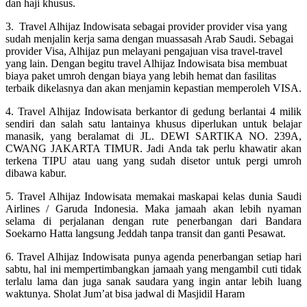
dan haji khusus.
3. Travel Alhijaz Indowisata sebagai provider provider visa yang
sudah menjalin kerja sama dengan muassasah Arab Saudi. Sebagai
provider Visa, Alhijaz pun melayani pengajuan visa travel-travel
yang lain. Dengan begitu travel Alhijaz Indowisata bisa membuat
biaya paket umroh dengan biaya yang lebih hemat dan fasilitas
terbaik dikelasnya dan akan menjamin kepastian memperoleh VISA.
4. Travel Alhijaz Indowisata berkantor di gedung berlantai 4 milik
sendiri dan salah satu lantainya khusus diperlukan untuk belajar
manasik, yang beralamat di JL. DEWI SARTIKA NO. 239A,
CWANG JAKARTA TIMUR. Jadi Anda tak perlu khawatir akan
terkena TIPU atau uang yang sudah disetor untuk pergi umroh
dibawa kabur.
5. Travel Alhijaz Indowisata memakai maskapai kelas dunia Saudi
Airlines / Garuda Indonesia. Maka jamaah akan lebih nyaman
selama di perjalanan dengan rute penerbangan dari Bandara
Soekarno Hatta langsung Jeddah tanpa transit dan ganti Pesawat.
6. Travel Alhijaz Indowisata punya agenda penerbangan setiap hari
sabtu, hal ini mempertimbangkan jamaah yang mengambil cuti tidak
terlalu lama dan juga sanak saudara yang ingin antar lebih luang
waktunya. Sholat Jum’at bisa jadwal di Masjidil Haram