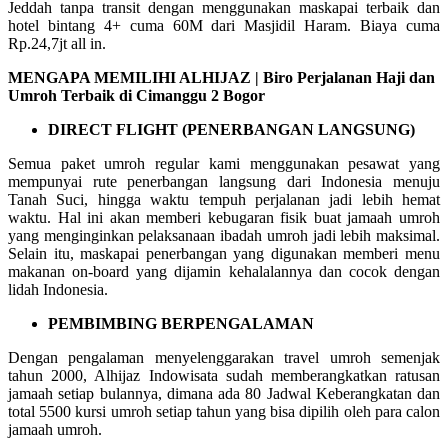
Jeddah tanpa transit dengan menggunakan maskapai terbaik dan
hotel bintang 4+ cuma 60M dari Masjidil Haram. Biaya cuma
Rp.24,7jt all in.
MENGAPA MEMILIHI ALHIJAZ | Biro Perjalanan Haji dan
Umroh Terbaik di Cimanggu 2 Bogor
DIRECT FLIGHT (PENERBANGAN LANGSUNG)
Semua paket umroh regular kami menggunakan pesawat yang
mempunyai rute penerbangan langsung dari Indonesia menuju
Tanah Suci, hingga waktu tempuh perjalanan jadi lebih hemat
waktu. Hal ini akan memberi kebugaran fisik buat jamaah umroh
yang menginginkan pelaksanaan ibadah umroh jadi lebih maksimal.
Selain itu, maskapai penerbangan yang digunakan memberi menu
makanan on-board yang dijamin kehalalannya dan cocok dengan
lidah Indonesia.
PEMBIMBING BERPENGALAMAN
Dengan pengalaman menyelenggarakan travel umroh semenjak
tahun 2000, Alhijaz Indowisata sudah memberangkatkan ratusan
jamaah setiap bulannya, dimana ada 80 Jadwal Keberangkatan dan
total 5500 kursi umroh setiap tahun yang bisa dipilih oleh para calon
jamaah umroh.