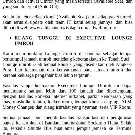
Umroh dan Jadwal Umroh yang masih tersedia (Available Seat) dan
yang sudah terjual (Sold Out).
Selain itu ketersediaan kursi (Available Seat) dari setiap paket umroh
akan terus di-update oleh team IT kami setiap jamnya, dan bisa
dilihat di web www.alhijazindowisatapt.com/jadwal-umroh/
RUANG TUNGGU DI EXECUTIVE LOUNGE
UMROH
Kami mem-booking Lounge Umroh di bandara sebagai tempat
berkumpul jamaah umroh menjelang keberangkatan ke Tanah Suci.
Lounge umroh ialah tempat khusus yang disediakan oleh Angkasa
Pura, biar keamanan dan kenyamanan para jamaah umroh dan
kerabat keluarga pengantar bisa lebih terjamin.
Fasilitas yang dinamakan Executive Lounge Umroh ini dapat
menampung sampai lebih dari 100 jamaah dan diperlengkapi
dengan fasilitas koneksi internet nirkabel, parkir kendaraan yang
luas, musholla, kantin, locker room, tempat khusus carging, ATM,
Money Changer, dan ruang istirahat yang nyaman, serta VIP Room.
Semua jamaah pun meraih fasilitas transportasi dan pengurusan
bagasi ke terminal di Bandara Internasional Soekarno Hatta. Selain
itu, tersedia Shuttle Bus buat antar jemput jamaah ke Terminal
Bandara.