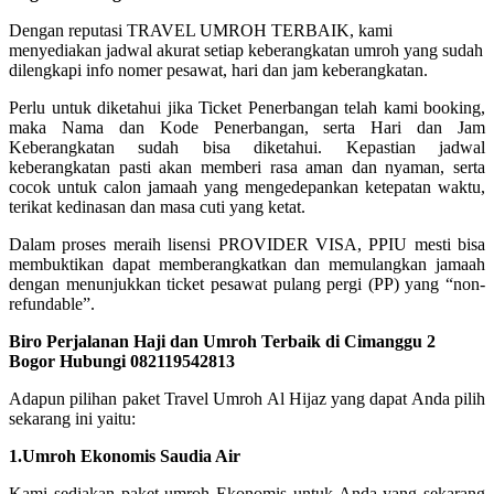
Dengan reputasi TRAVEL UMROH TERBAIK, kami
menyediakan jadwal akurat setiap keberangkatan umroh yang sudah
dilengkapi info nomer pesawat, hari dan jam keberangkatan.
Perlu untuk diketahui jika Ticket Penerbangan telah kami booking,
maka Nama dan Kode Penerbangan, serta Hari dan Jam
Keberangkatan sudah bisa diketahui. Kepastian jadwal
keberangkatan pasti akan memberi rasa aman dan nyaman, serta
cocok untuk calon jamaah yang mengedepankan ketepatan waktu,
terikat kedinasan dan masa cuti yang ketat.
Dalam proses meraih lisensi PROVIDER VISA, PPIU mesti bisa
membuktikan dapat memberangkatkan dan memulangkan jamaah
dengan menunjukkan ticket pesawat pulang pergi (PP) yang “non-
refundable”.
Biro Perjalanan Haji dan Umroh Terbaik di Cimanggu 2
Bogor Hubungi 082119542813
Adapun pilihan paket Travel Umroh Al Hijaz yang dapat Anda pilih
sekarang ini yaitu:
1.Umroh Ekonomis Saudia Air
Kami sediakan paket umroh Ekonomis untuk Anda yang sekarang