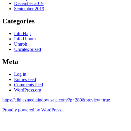
December 2019
September 2019
Categories
Info Haji
Info Umum
Umroh
Uncategorized
Meta
Log in
Entries feed
Comments feed
WordPress.org
https://alhijazmediaindowisata.com/?p=280&preview=true
Proudly powered by WordPress.