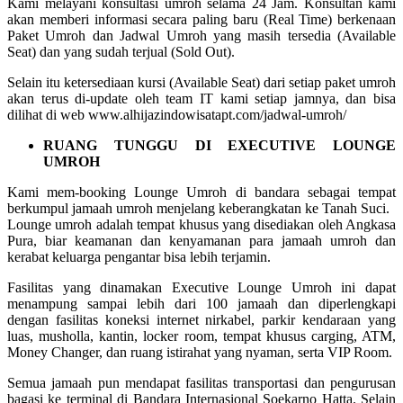
Kami melayani konsultasi umroh selama 24 Jam. Konsultan kami
akan memberi informasi secara paling baru (Real Time) berkenaan
Paket Umroh dan Jadwal Umroh yang masih tersedia (Available
Seat) dan yang sudah terjual (Sold Out).
Selain itu ketersediaan kursi (Available Seat) dari setiap paket umroh
akan terus di-update oleh team IT kami setiap jamnya, dan bisa
dilihat di web www.alhijazindowisatapt.com/jadwal-umroh/
RUANG TUNGGU DI EXECUTIVE LOUNGE
UMROH
Kami mem-booking Lounge Umroh di bandara sebagai tempat
berkumpul jamaah umroh menjelang keberangkatan ke Tanah Suci.
Lounge umroh adalah tempat khusus yang disediakan oleh Angkasa
Pura, biar keamanan dan kenyamanan para jamaah umroh dan
kerabat keluarga pengantar bisa lebih terjamin.
Fasilitas yang dinamakan Executive Lounge Umroh ini dapat
menampung sampai lebih dari 100 jamaah dan diperlengkapi
dengan fasilitas koneksi internet nirkabel, parkir kendaraan yang
luas, musholla, kantin, locker room, tempat khusus carging, ATM,
Money Changer, dan ruang istirahat yang nyaman, serta VIP Room.
Semua jamaah pun mendapat fasilitas transportasi dan pengurusan
bagasi ke terminal di Bandara Internasional Soekarno Hatta. Selain