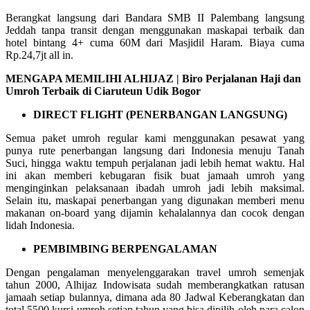
Berangkat langsung dari Bandara SMB II Palembang langsung
Jeddah tanpa transit dengan menggunakan maskapai terbaik dan
hotel bintang 4+ cuma 60M dari Masjidil Haram. Biaya cuma
Rp.24,7jt all in.
MENGAPA MEMILIHI ALHIJAZ | Biro Perjalanan Haji dan
Umroh Terbaik di Ciaruteun Udik Bogor
DIRECT FLIGHT (PENERBANGAN LANGSUNG)
Semua paket umroh regular kami menggunakan pesawat yang
punya rute penerbangan langsung dari Indonesia menuju Tanah
Suci, hingga waktu tempuh perjalanan jadi lebih hemat waktu. Hal
ini akan memberi kebugaran fisik buat jamaah umroh yang
menginginkan pelaksanaan ibadah umroh jadi lebih maksimal.
Selain itu, maskapai penerbangan yang digunakan memberi menu
makanan on-board yang dijamin kehalalannya dan cocok dengan
lidah Indonesia.
PEMBIMBING BERPENGALAMAN
Dengan pengalaman menyelenggarakan travel umroh semenjak
tahun 2000, Alhijaz Indowisata sudah memberangkatkan ratusan
jamaah setiap bulannya, dimana ada 80 Jadwal Keberangkatan dan
total 5500 kursi umroh setiap tahun yang bisa dipilih oleh para calon