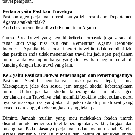
travel penipuan.
Pertama yaitu Pastikan Travelnya
Pastikan agen perjalanan umroh punya izin resmi dari Departemen
Agama ataukah tidak?
Anda bisa memeriksa di web Kementrian Agama.
Cuma Biro Travel yang penuhi kriteria termasuk juga sarana di
tanah suci yang bisa izin dari Kementrian Agama Republik
Indonesia. Apabila tidak tercatat berarti travel itu tidak memiliki izin
dan pastikan anda tidak menentukan travel itu jadi agen perjalanan
umroh anda walaupun harga yang di tawarkan begitu murah di
banding dengan biro travel yang lain.
Ke 2 yaitu Pastikan Jadwal Penerbangan dan Penerbangannya
Pastikan Skedul penerbangan maskapainya tepat, nama
Maskapainya jelas dan sesuai jam tanggal skedul keberangkatan
umroh. Untuk pastikan skedul keberangkatan itu pihak agen
perjalanan atau Travelnya telah memiliki booking ticket pulang pergi
nya ke maskapainya yang akan di pakai adalah jumlah seat yang
tersedia dan tanggal keberangkatan yang telah pasti.
Diminta Jamaah muslim yang mau melakukan ibadah umroh
disuruh untuk memeriksa tiket keberangkatan, waktu, tanggal dan
pulangnya. Pada biasanya perjalanan udara menuju tanah Saudia
Arabia seputar 9 jam Di himbau dan begitu di anjurkan untuk