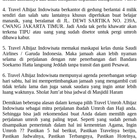
4. Travel Alhijaz Indowisata berkantor di gedung berlantai 4 milik
sendiri dan salah satu lantainya khusus diperlukan buat belajar
manasik, yang beralamat di JL. DEWI SARTIKA NO. 239A,
CWANG JAKARTA TIMUR. Jadi Anda tak perlu khawatir akan
terkena TIPU atau uang yang sudah disetor untuk pergi umroh
dibawa kabur.
5. Travel Alhijaz Indowisata memakai maskapai kelas dunia Saudi
Airlines / Garuda Indonesia. Maka jamaah akan lebih nyaman
selama di perjalanan dengan rute penerbangan dari Bandara
Soekarno Hatta langsung Jeddah tanpa transit dan ganti Pesawat.
6. Travel Alhijaz Indowisata mempunyai agenda penerbangan setiap
hari sabtu, hal ini mempertimbangkan jamaah yang mengambil cuti
tidak terlalu lama dan juga sanak saudara yang ingin antar lebih
luang waktunya. Sholat Jum’at bisa jadwal di Masjidil Haram
Demikian beberapa alasan dalam kenapa pilih Travel Umroh Alhijaz
Indowisata sebagai mitra perjalanan ibadah Umroh dan Haji anda.
Sehingga bisa jadi rekomendasi buat Anda dalam memilih agen
perjalanan umroh yang paling tepat. Seperti yang sudah pernah
disampaikan pemerintah dalam hal ini kementrian Agama, Ingin
Umroh ?? Pastikan 5 hal berikut, Pastikan Travelnya berijin,
Pastikan Jadwalnya, Pastikan Terbangnya, Pastikan Hotelnya,