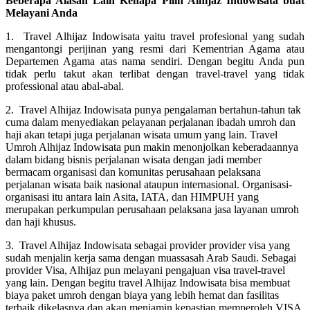
Beberapa Alasan Lain Kenapa Pilih Alhijaz Indowisata buat
Melayani Anda
1. Travel Alhijaz Indowisata yaitu travel profesional yang sudah
mengantongi perijinan yang resmi dari Kementrian Agama atau
Departemen Agama atas nama sendiri. Dengan begitu Anda pun
tidak perlu takut akan terlibat dengan travel-travel yang tidak
professional atau abal-abal.
2. Travel Alhijaz Indowisata punya pengalaman bertahun-tahun tak
cuma dalam menyediakan pelayanan perjalanan ibadah umroh dan
haji akan tetapi juga perjalanan wisata umum yang lain. Travel
Umroh Alhijaz Indowisata pun makin menonjolkan keberadaannya
dalam bidang bisnis perjalanan wisata dengan jadi member
bermacam organisasi dan komunitas perusahaan pelaksana
perjalanan wisata baik nasional ataupun internasional. Organisasi-
organisasi itu antara lain Asita, IATA, dan HIMPUH yang
merupakan perkumpulan perusahaan pelaksana jasa layanan umroh
dan haji khusus.
3. Travel Alhijaz Indowisata sebagai provider provider visa yang
sudah menjalin kerja sama dengan muassasah Arab Saudi. Sebagai
provider Visa, Alhijaz pun melayani pengajuan visa travel-travel
yang lain. Dengan begitu travel Alhijaz Indowisata bisa membuat
biaya paket umroh dengan biaya yang lebih hemat dan fasilitas
terbaik dikelasnya dan akan menjamin kepastian memperoleh VISA.