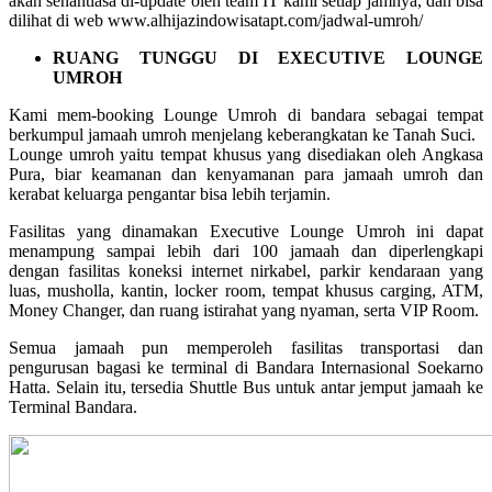
akan senantiasa di-update oleh team IT kami setiap jamnya, dan bisa
dilihat di web www.alhijazindowisatapt.com/jadwal-umroh/
RUANG TUNGGU DI EXECUTIVE LOUNGE
UMROH
Kami mem-booking Lounge Umroh di bandara sebagai tempat
berkumpul jamaah umroh menjelang keberangkatan ke Tanah Suci.
Lounge umroh yaitu tempat khusus yang disediakan oleh Angkasa
Pura, biar keamanan dan kenyamanan para jamaah umroh dan
kerabat keluarga pengantar bisa lebih terjamin.
Fasilitas yang dinamakan Executive Lounge Umroh ini dapat
menampung sampai lebih dari 100 jamaah dan diperlengkapi
dengan fasilitas koneksi internet nirkabel, parkir kendaraan yang
luas, musholla, kantin, locker room, tempat khusus carging, ATM,
Money Changer, dan ruang istirahat yang nyaman, serta VIP Room.
Semua jamaah pun memperoleh fasilitas transportasi dan
pengurusan bagasi ke terminal di Bandara Internasional Soekarno
Hatta. Selain itu, tersedia Shuttle Bus untuk antar jemput jamaah ke
Terminal Bandara.