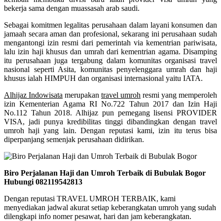
bekerja sama dengan muassasah arab saudi.
Sebagai komitmen legalitas perusahaan dalam layani konsumen dan
jamaah secara aman dan profesional, sekarang ini perusahaan sudah
mengantongi izin resmi dari pemerintah via kementrian pariwisata,
lalu izin haji khusus dan umrah dari kementrian agama. Disamping
itu perusahaan juga tergabung dalam komunitas organisasi travel
nasional seperti Asita, komunitas penyelenggara umrah dan haji
khusus ialah HIMPUH dan organisasi internasional yaitu IATA.
Alhijaz Indowisata
merupakan
travel umroh
resmi yang memperoleh
izin Kementerian Agama RI No.722 Tahun 2017 dan Izin Haji
No.112 Tahun 2018. Alhijaz pun pemegang lisensi PROVIDER
VISA, jadi punya kredibilitas tinggi dibandingkan dengan travel
umroh haji yang lain. Dengan reputasi kami, izin itu terus bisa
diperpanjang semenjak perusahaan didirikan.
Biro Perjalanan Haji dan Umroh Terbaik di Bubulak Bogor
Hubungi 082119542813
Dengan reputasi TRAVEL UMROH TERBAIK, kami
menyediakan jadwal akurat setiap keberangkatan umroh yang sudah
dilengkapi info nomer pesawat, hari dan jam keberangkatan.