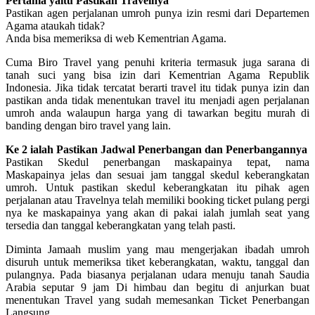
Pertama yaitu Pastikan Travelnya
Pastikan agen perjalanan umroh punya izin resmi dari Departemen
Agama ataukah tidak?
Anda bisa memeriksa di web Kementrian Agama.
Cuma Biro Travel yang penuhi kriteria termasuk juga sarana di
tanah suci yang bisa izin dari Kementrian Agama Republik
Indonesia. Jika tidak tercatat berarti travel itu tidak punya izin dan
pastikan anda tidak menentukan travel itu menjadi agen perjalanan
umroh anda walaupun harga yang di tawarkan begitu murah di
banding dengan biro travel yang lain.
Ke 2 ialah Pastikan Jadwal Penerbangan dan Penerbangannya
Pastikan Skedul penerbangan maskapainya tepat, nama
Maskapainya jelas dan sesuai jam tanggal skedul keberangkatan
umroh. Untuk pastikan skedul keberangkatan itu pihak agen
perjalanan atau Travelnya telah memiliki booking ticket pulang pergi
nya ke maskapainya yang akan di pakai ialah jumlah seat yang
tersedia dan tanggal keberangkatan yang telah pasti.
Diminta Jamaah muslim yang mau mengerjakan ibadah umroh
disuruh untuk memeriksa tiket keberangkatan, waktu, tanggal dan
pulangnya. Pada biasanya perjalanan udara menuju tanah Saudia
Arabia seputar 9 jam Di himbau dan begitu di anjurkan buat
menentukan Travel yang sudah memesankan Ticket Penerbangan
Langsung.