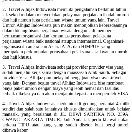
2. Travel Alhijaz Indowisata memiliki pengalaman bertahun-tahun
tak sekedar dalam menyediakan pelayanan perjalanan ibadah umroh
dan haji namun juga perjalanan wisata umum yang lain. Travel
Umroh Alhijaz Indowisata pun makin menonjolkan keberadaannya
dalam bidang bisnis perjalanan wisata dengan jadi member
bermacam organisasi dan komunitas perusahaan pelaksana
perjalanan wisata baik nasional ataupun internasional. Organisasi-
organisasi itu antara lain Asita, IATA, dan HIMPUH yang
merupakan perkumpulan perusahaan pelaksana jasa layanan umroh
dan haji khusus.
3. Travel Alhijaz Indowisata sebagai provider provider visa yang
sudah menjalin kerja sama dengan muassasah Arab Saudi. Sebagai
provider Visa, Alhijaz pun melayani pengajuan visa travel-travel
yang lain. Dengan begitu travel Alhijaz Indowisata bisa membuat
biaya paket umroh dengan biaya yang lebih hemat dan fasilitas
terbaik dikelasnya dan akan menjamin kepastian memperoleh VISA.
4. Travel Alhijaz Indowisata berkantor di gedung berlantai 4 milik
sendiri dan salah satu lantainya khusus dimanfaatkan untuk belajar
manasik, yang beralamat di JL. DEWI SARTIKA NO. 239A,
CWANG JAKARTA TIMUR. Jadi Anda tak perlu khawatir akan
terkena TIPU atau uang yang sudah disetor buat pergi umroh
dibawa kabur.