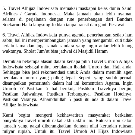
5. Travel Alhijaz Indowisata memakai maskapai kelas dunia Saudi
Airlines / Garuda Indonesia. Maka jamaah akan lebih nyaman
selama di perjalanan dengan rute penerbangan dari Bandara
Soekarno Hatta langsung Jeddah tanpa transit dan ganti Pesawat.
6. Travel Alhijaz Indowisata punya agenda penerbangan setiap hari
sabtu, hal ini mempertimbangkan jamaah yang mengambil cuti tidak
terlalu lama dan juga sanak saudara yang ingin antar lebih luang
waktunya. Sholat Jum’at bisa jadwal di Masjidil Haram
Demikian beberapa alasan dalam kenapa pilih Travel Umroh Alhijaz
Indowisata sebagai mitra perjalanan ibadah Umroh dan Haji anda.
Sehingga bisa jadi rekomendasi untuk Anda dalam memilih agen
perjalanan umroh yang paling tepat. Seperti yang sudah pernah
disampaikan pemerintah dalam hal ini kementrian Agama, Ingin
Umroh ?? Pastikan 5 hal berikut, Pastikan Travelnya berijin,
Pastikan Jadwalnya, Pastikan Terbangnya, Pastikan Hotelnya,
Pastikan Visanya. Alhamdulillah 5 pasti itu ada di dalam Travel
Alhijaz Indowisata.
Kami begitu mengerti kekhawatiran masyarakat berkaitan
banyaknya travel umroh nakal akhir-akhir ini. Ratusan ribu calon
jamaah yang gagal diberangkatkan dengan nilai kerugian ratusan
milyar rupiah. Untuk itu Travel Umroh Al Hijaz Indowisata