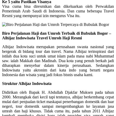
Ke 5 yaitu Pastikan Visanya
Visa cuma bisa diresmikan dan dikeluarkan oleh Perwakilan
Pemerintah Arab Saudi di Indonesia. Dan cuma beberapa Travel
Resmi yang mempunyai izin mengurus Visa itu.
Biro Perjalanan Haji dan Umroh Terbaik di Bubulak Bogor –
Alhijaz Indowisata Travel Umroh Haji Resmi
Alhijaz Indowisata merupakan perusahaan swasta nasional yang
bergerak di bidang tour dan travel. Nama Alhijaz terinspirasi dari
istilah dua kota suci untuk umat islam pada masa nabi Muhammad
saw. ialah Makkah dan Madinah. Dua kota yang penuh berkah jadi
diharapkan menyebar dalam kinerja perusahaan. Sedangkan
Indowisata yaitu akronim dari kata indo yang berarti negara
Indonesia dan wisata yang jadi fokus bisnis usaha kami.
Struktur Alhijaz Indowisata
Didirikan oleh Bapak H. Abdullah Djakfar Muksen pada tahun
2000. Merangkak dari kecil tapi tentunya, alhijaz berkembang cepat
mulai dari penjualan ticket maskapai penerbangan domestik dan luar
negeri, tour domestik sampai mengembangkan ke layanan jasa
umrah dan haji khusus. Tidak cuma itu, pada tahun 2011 Alhijaz
kembali membuka divisi baru ialah provider visa umrah yang