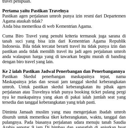
travel penipuan.
Pertama yaitu Pastikan Travelnya
Pastikan agen perjalanan umroh punya izin resmi dari Departemen
Agama ataukah tidak?
Anda bisa memeriksa di web Kementrian Agama.
Cuma Biro Travel yang penuhi kriteria termasuk juga sarana di
tanah suci yang bisa izin dari Kementrian Agama Republik
Indonesia. Bila tidak tercatat berarti travel itu tidak punya izin dan
pastikan anda tidak memilih travel itu jadi agen perjalanan umroh
anda walaupun harga yang di tawarkan begitu murah di banding
dengan biro travel yang lain.
Ke 2 ialah Pastikan Jadwal Penerbangan dan Penerbangannya
Pastikan Skedul penerbangan maskapainya tepat, nama
Maskapainya jelas dan sesuai jam tanggal skedul keberangkatan
umroh. Untuk pastikan skedul keberangkatan itu pihak agen
perjalanan atau Travelnya telah punya booking ticket pulang pergi
nya ke maskapainya yang akan di pakai ialah jumlah seat yang
tersedia dan tanggal keberangkatan yang telah pasti.
Diminta Jamaah muslim yang mau mengerjakan ibadah umroh
disuruh untuk memeriksa tiket keberangkatan, waktu, tanggal dan
pulangnya. Pada biasanya perjalanan udara menuju tanah Saudia
Arabia seputar 9 jam Di himbau dan sangatlah di anjurkan buat