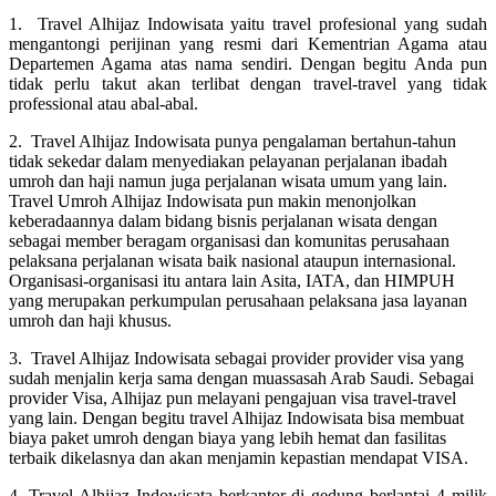
1. Travel Alhijaz Indowisata yaitu travel profesional yang sudah
mengantongi perijinan yang resmi dari Kementrian Agama atau
Departemen Agama atas nama sendiri. Dengan begitu Anda pun
tidak perlu takut akan terlibat dengan travel-travel yang tidak
professional atau abal-abal.
2. Travel Alhijaz Indowisata punya pengalaman bertahun-tahun
tidak sekedar dalam menyediakan pelayanan perjalanan ibadah
umroh dan haji namun juga perjalanan wisata umum yang lain.
Travel Umroh Alhijaz Indowisata pun makin menonjolkan
keberadaannya dalam bidang bisnis perjalanan wisata dengan
sebagai member beragam organisasi dan komunitas perusahaan
pelaksana perjalanan wisata baik nasional ataupun internasional.
Organisasi-organisasi itu antara lain Asita, IATA, dan HIMPUH
yang merupakan perkumpulan perusahaan pelaksana jasa layanan
umroh dan haji khusus.
3. Travel Alhijaz Indowisata sebagai provider provider visa yang
sudah menjalin kerja sama dengan muassasah Arab Saudi. Sebagai
provider Visa, Alhijaz pun melayani pengajuan visa travel-travel
yang lain. Dengan begitu travel Alhijaz Indowisata bisa membuat
biaya paket umroh dengan biaya yang lebih hemat dan fasilitas
terbaik dikelasnya dan akan menjamin kepastian mendapat VISA.
4. Travel Alhijaz Indowisata berkantor di gedung berlantai 4 milik