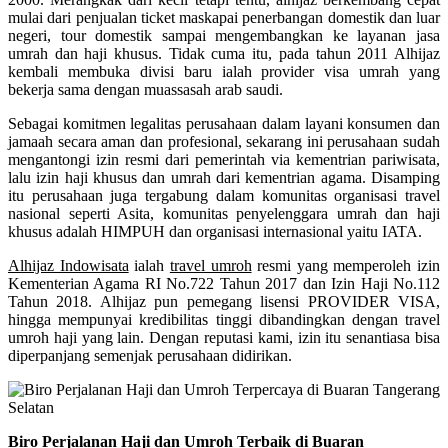
mulai dari penjualan ticket maskapai penerbangan domestik dan luar
negeri, tour domestik sampai mengembangkan ke layanan jasa
umrah dan haji khusus. Tidak cuma itu, pada tahun 2011 Alhijaz
kembali membuka divisi baru ialah provider visa umrah yang
bekerja sama dengan muassasah arab saudi.
Sebagai komitmen legalitas perusahaan dalam layani konsumen dan
jamaah secara aman dan profesional, sekarang ini perusahaan sudah
mengantongi izin resmi dari pemerintah via kementrian pariwisata,
lalu izin haji khusus dan umrah dari kementrian agama. Disamping
itu perusahaan juga tergabung dalam komunitas organisasi travel
nasional seperti Asita, komunitas penyelenggara umrah dan haji
khusus adalah HIMPUH dan organisasi internasional yaitu IATA.
Alhijaz Indowisata
ialah
travel umroh
resmi yang memperoleh izin
Kementerian Agama RI No.722 Tahun 2017 dan Izin Haji No.112
Tahun 2018. Alhijaz pun pemegang lisensi PROVIDER VISA,
hingga mempunyai kredibilitas tinggi dibandingkan dengan travel
umroh haji yang lain. Dengan reputasi kami, izin itu senantiasa bisa
diperpanjang semenjak perusahaan didirikan.
Biro Perjalanan Haji dan Umroh Terbaik di Buaran